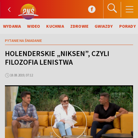
WYDANIA
WIDEO
KUCHNIA
ZDROWIE
GWIAZDY
PORADY
PYTANIE NA ŚNIADANIE
HOLENDERSKIE „NIKSEN”, CZYLI
FILOZOFIA LENISTWA
18.08.2019, 07:12