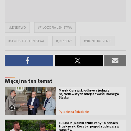
#LENISTWO
#FILOZOFIA LENISTWA
#SŁODKI DAR LENISTWA
#„NIKSEN”
#NIC NIE ROBIENIE
Więcej na ten temat
Marek Krajewski odkrywa jedną z
najciekawszych miejscowości Dolnego
Śląska
Pytanie na Śniadanie
Łukasz z „Rolnik szuka żony” o cenach
truskawek. Koszty i pogoda uderzają w
rolników