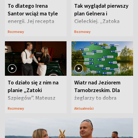
To dlatego Irena
Tak wyglądał pierwszy
Santor wciąż ma tyle
plan Gelnera i
energii. Jej recepta
Cieleckiej. „Zatoka
jest zaskakująco
szpiegów” od razu ich
Rozmowy
Rozmowy
prosta
zaskoczyła
To działo się z nim na
Wiatr nad Jeziorem
planie „Zatoki
Tarnobrzeskim. Dla
Szpiegów”. Mateusz
żeglarzy to dobra
Janicki odsłonił
wiadomość
Rozmowy
Aktualności
aktorski sekret