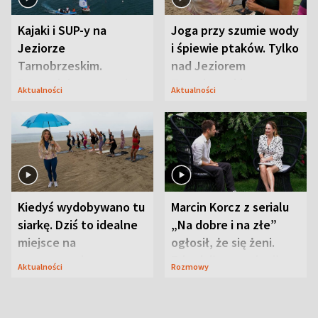
Kajaki i SUP-y na
Joga przy szumie wody
Jeziorze
i śpiewie ptaków. Tylko
Tarnobrzeskim.
nad Jeziorem
Przyrodnicy zwracają
Tarnobrzeskim
Aktualności
Aktualności
uwagę na coś jeszcze
Kiedyś wydobywano tu
Marcin Korcz z serialu
siarkę. Dziś to idealne
„Na dobre i na złe”
miejsce na
ogłosił, że się żeni.
wypoczynek
Zdradził, co zmienił
Aktualności
Rozmowy
syn