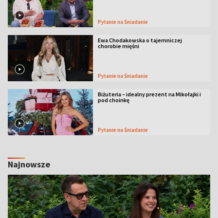
Pytanie na Śniadanie
Ewa Chodakowska o tajemniczej
chorobie mięśni
Pytanie na Śniadanie
Biżuteria – idealny prezent na Mikołajki i
pod choinkę
Pytanie na Śniadanie
Najnowsze