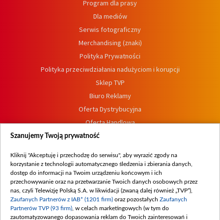
Program dla prasy
Dla mediów
Serwis fotograficzny
Merchandising (znaki)
Polityka Prywatności
Polityka przeciwdziałania nadużyciom i korupcji
Sklep TVP
Biuro Reklamy
Oferta Dystrybucyjna
Oferta Handlowa
Dostępność
Szanujemy Twoją prywatność
Moje zgody
Kliknij "Akceptuję i przechodzę do serwisu", aby wyrazić zgody na
Procedura zgłoszeń wewnętrznych
korzystanie z technologii automatycznego śledzenia i zbierania danych,
dostęp do informacji na Twoim urządzeniu końcowym i ich
przechowywanie oraz na przetwarzanie Twoich danych osobowych przez
nas, czyli Telewizję Polską S.A. w likwidacji (zwaną dalej również „TVP”),
Zaufanych Partnerów z IAB* (1201 firm)
oraz pozostałych
Zaufanych
Partnerów TVP (93 firm)
, w celach marketingowych (w tym do
zautomatyzowanego dopasowania reklam do Twoich zainteresowań i