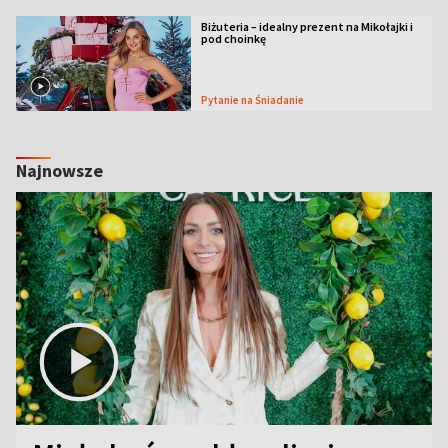
Biżuteria – idealny prezent na Mikołajki i
pod choinkę
Pytanie na Śniadanie
Najnowsze