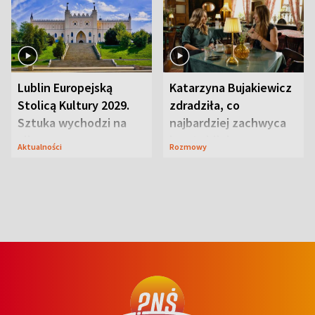
Lublin Europejską
Katarzyna Bujakiewicz
Stolicą Kultury 2029.
zdradziła, co
Sztuka wychodzi na
najbardziej zachwyca
ulice
ją w Lublinie
Aktualności
Rozmowy