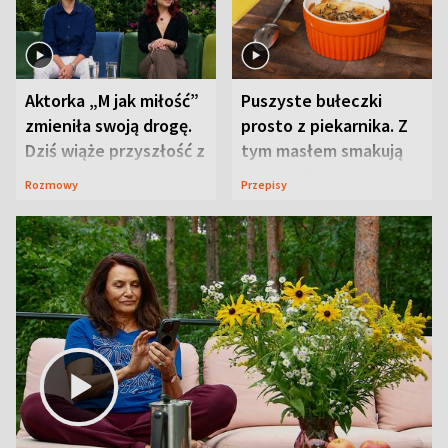
Aktorka „M jak miłość”
Puszyste bułeczki
zmieniła swoją drogę.
prosto z piekarnika. Z
Dziś wiąże przyszłość z
tym masłem smakują
neurobiologią
jeszcze lepiej
Rozmowy
Przepisy