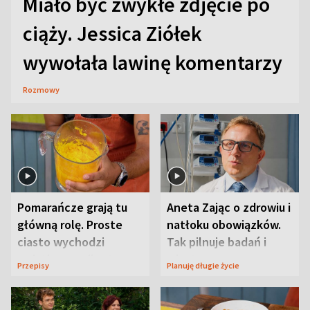
Miało być zwykłe zdjęcie po
ciąży. Jessica Ziółek
wywołała lawinę komentarzy
Rozmowy
Pomarańcze grają tu
Aneta Zając o zdrowiu i
główną rolę. Proste
natłoku obowiązków.
ciasto wychodzi
Tak pilnuje badań i
wyjątkowo wilgotne
wizyt
Przepisy
Planuję długie życie