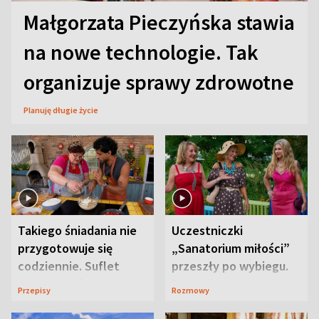
Małgorzata Pieczyńska stawia
na nowe technologie. Tak
organizuje sprawy zdrowotne
Planuję długie życie
Takiego śniadania nie
Uczestniczki
przygotowuje się
„Sanatorium miłości”
codziennie. Suflet
przeszły po wybiegu.
serowy zachwyca
Te stylizacje
Przepisy
Rozmowy
smakiem
przyciągały wzrok