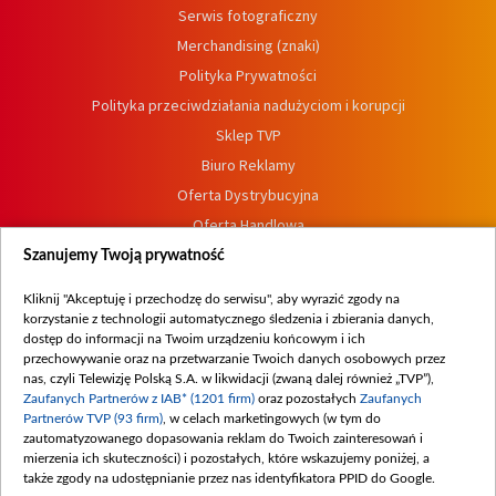
Serwis fotograficzny
Merchandising (znaki)
Polityka Prywatności
Polityka przeciwdziałania nadużyciom i korupcji
Sklep TVP
Biuro Reklamy
Oferta Dystrybucyjna
Oferta Handlowa
Dostępność
Szanujemy Twoją prywatność
Moje zgody
Kliknij "Akceptuję i przechodzę do serwisu", aby wyrazić zgody na
Procedura zgłoszeń wewnętrznych
korzystanie z technologii automatycznego śledzenia i zbierania danych,
dostęp do informacji na Twoim urządzeniu końcowym i ich
przechowywanie oraz na przetwarzanie Twoich danych osobowych przez
nas, czyli Telewizję Polską S.A. w likwidacji (zwaną dalej również „TVP”),
Zaufanych Partnerów z IAB* (1201 firm)
oraz pozostałych
Zaufanych
Partnerów TVP (93 firm)
, w celach marketingowych (w tym do
zautomatyzowanego dopasowania reklam do Twoich zainteresowań i
mierzenia ich skuteczności) i pozostałych, które wskazujemy poniżej, a
także zgody na udostępnianie przez nas identyfikatora PPID do Google.