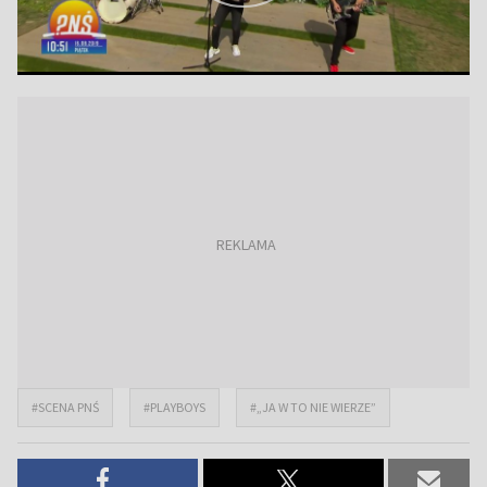
#SCENA PNŚ
#PLAYBOYS
#„JA W TO NIE WIERZE”