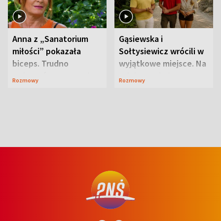
Anna z „Sanatorium
Gąsiewska i
miłości” pokazała
Sołtysiewicz wrócili w
biceps. Trudno
wyjątkowe miejsce. Na
uwierzyć, co przeszła
szlaku czekał
Rozmowy
Rozmowy
wcześniej
niedźwiedź