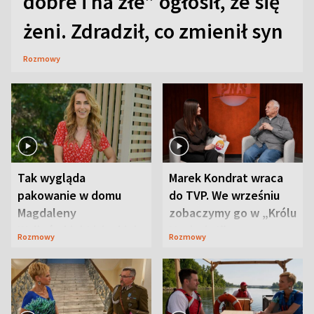
dobre i na złe” ogłosił, że się
żeni. Zdradził, co zmienił syn
Rozmowy
Tak wygląda
Marek Kondrat wraca
pakowanie w domu
do TVP. We wrześniu
Magdaleny
zobaczymy go w „Królu
Waligórskiej-Lisieckiej.
Maciusiu I”
Rozmowy
Rozmowy
Mąż nie odpuszcza