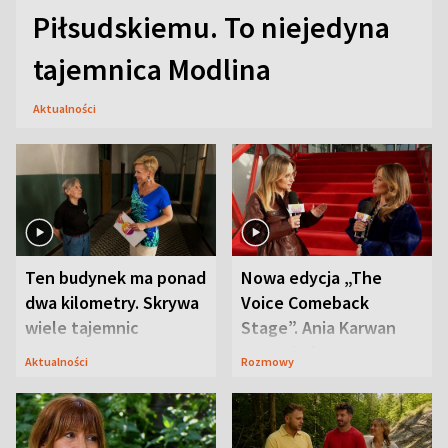
Piłsudskiemu. To niejedyna
tajemnica Modlina
Aktualności
Ten budynek ma ponad
Nowa edycja „The
dwa kilometry. Skrywa
Voice Comeback
wiele tajemnic
Stage”. Ania Karwan
zapowiada
Aktualności
Rozmowy
niespodzianki