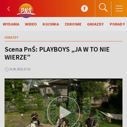
WYDANIA
WIDEO
KUCHNIA
ZDROWIE
GWIAZDY
PORADY
GWIAZDY
Scena PnŚ: PLAYBOYS „JA W TO NIE
WIERZE”
16.08.2019, 07:22