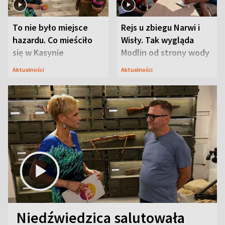
To nie było miejsce
Rejs u zbiegu Narwi i
hazardu. Co mieściło
Wisły. Tak wygląda
się w Kasynie
Modlin od strony wody
Oficerskim?
Aktualności
Aktualności
Niedźwiedzica salutowała