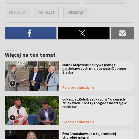
#DZIECKO
#CHRZEST
#PRZESĄDY
Więcej na ten temat
Marek Krajewski odkrywa jedną z
najciekawszych miejscowości Dolnego
Śląska
Pytanie na Śniadanie
Łukasz z „Rolnik szuka żony” o cenach
truskawek. Koszty i pogoda uderzają w
rolników
Pytanie na Śniadanie
Ewa Chodakowska o tajemniczej
chorobie mięśni