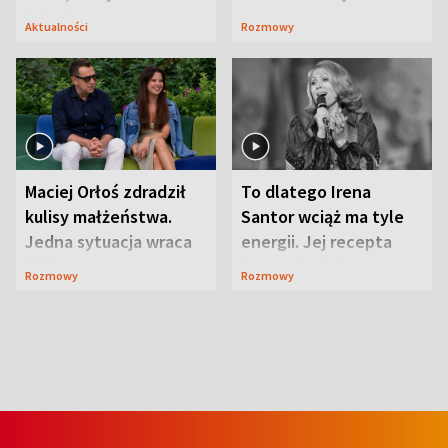
Lubelszczyzna
Aktualności
Rozmowy
Maciej Orłoś zdradził
To dlatego Irena
kulisy małżeństwa.
Santor wciąż ma tyle
Jedna sytuacja wraca
energii. Jej recepta
jak bumerang
jest zaskakująco
Rozmowy
Rozmowy
prosta