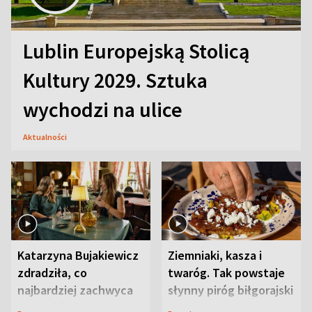
Lublin Europejską Stolicą
Kultury 2029. Sztuka
wychodzi na ulice
Aktualności
Katarzyna Bujakiewicz
Ziemniaki, kasza i
zdradziła, co
twaróg. Tak powstaje
najbardziej zachwyca
słynny piróg biłgorajski
ją w Lublinie