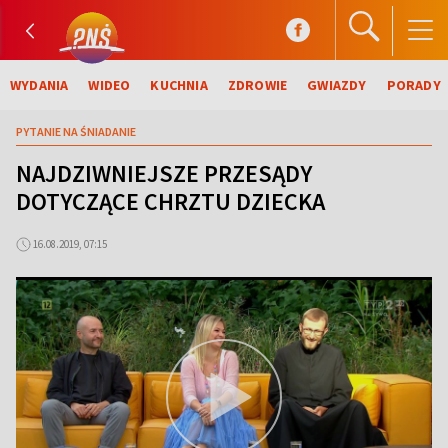
WYDANIA
WIDEO
KUCHNIA
ZDROWIE
GWIAZDY
PORADY
PYTANIE NA ŚNIADANIE
NAJDZIWNIEJSZE PRZESĄDY
DOTYCZĄCE CHRZTU DZIECKA
16.08.2019, 07:15