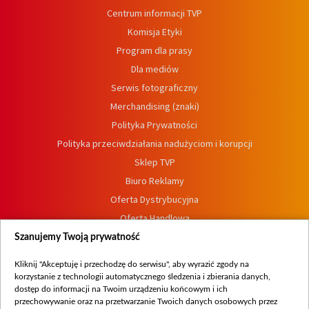
Centrum informacji TVP
Komisja Etyki
Program dla prasy
Dla mediów
Serwis fotograficzny
Merchandising (znaki)
Polityka Prywatności
Polityka przeciwdziałania nadużyciom i korupcji
Sklep TVP
Biuro Reklamy
Oferta Dystrybucyjna
Oferta Handlowa
Dostępność
Szanujemy Twoją prywatność
Moje zgody
Kliknij "Akceptuję i przechodzę do serwisu", aby wyrazić zgody na
Procedura zgłoszeń wewnętrznych
korzystanie z technologii automatycznego śledzenia i zbierania danych,
dostęp do informacji na Twoim urządzeniu końcowym i ich
przechowywanie oraz na przetwarzanie Twoich danych osobowych przez