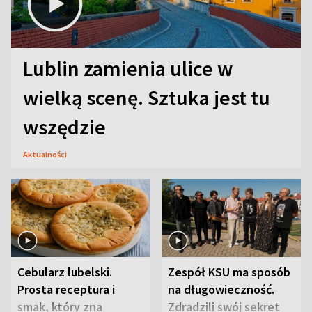
Lublin zamienia ulice w
wielką scenę. Sztuka jest tu
wszędzie
Aktualności
Cebularz lubelski.
Zespół KSU ma sposób
Prosta receptura i
na długowieczność.
smak, który zna
Zdradzili swój sekret