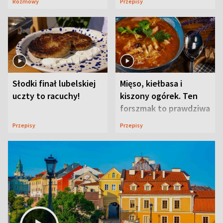
Rozmowy
Przepisy
Słodki finał lubelskiej
Mięso, kiełbasa i
uczty to racuchy!
kiszony ogórek. Ten
forszmak to prawdziwa
uczta
Przepisy
Przepisy