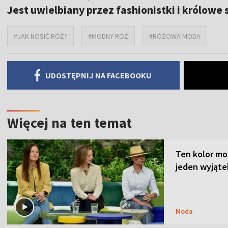
Jest uwielbiany przez fashionistki i królowe 
#JAK NOSIĆ RÓŻ?
#MODNY RÓŻ
#RÓŻOWA MODA
UDOSTĘPNIJ NA FACEBOOKU
Więcej na ten temat
Ten kolor mo
jeden wyjąte
Moda