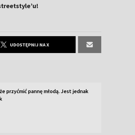
streetstyle’u!
UDOSTĘPNIJ NA X
że przyćmić pannę młodą. Jest jednak
k