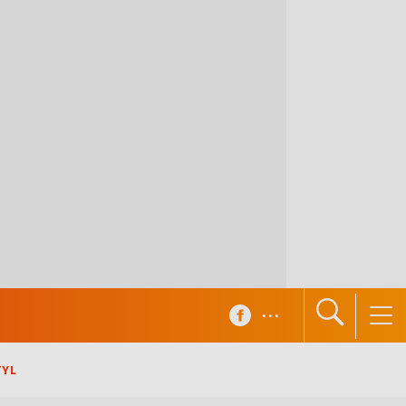
...
TYL