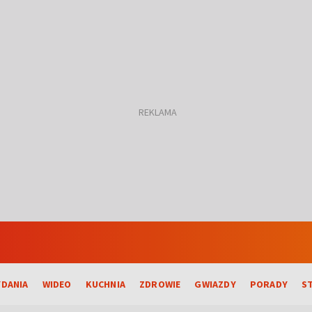
DANIA
WIDEO
KUCHNIA
ZDROWIE
GWIAZDY
PORADY
S