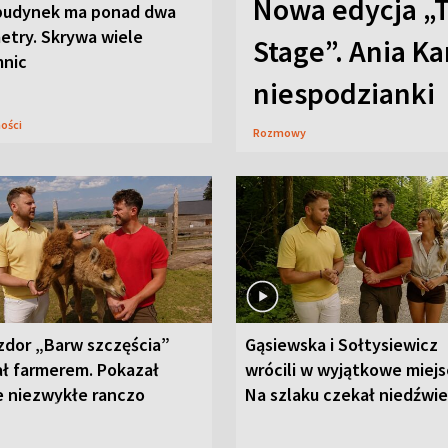
Nowa edycja „
budynek ma ponad dwa
etry. Skrywa wiele
Stage”. Ania K
mnic
niespodzianki
ności
Rozmowy
zdor „Barw szczęścia”
Gąsiewska i Sołtysiewicz
ał farmerem. Pokazał
wrócili w wyjątkowe miejs
e niezwykłe ranczo
Na szlaku czekał niedźwi