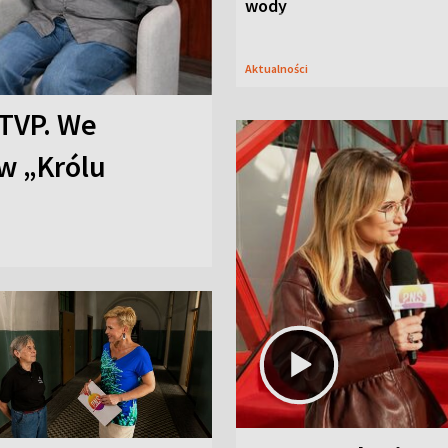
wody
Aktualności
TVP. We
w „Królu