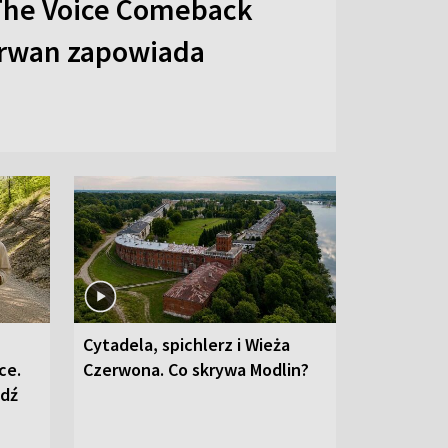
The Voice Comeback
arwan zapowiada
Cytadela, spichlerz i Wieża
ce.
Czerwona. Co skrywa Modlin?
edź