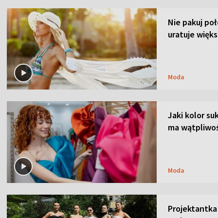
Nie pakuj po
uratuje więks
Moda
Jaki kolor su
ma wątpliwoś
Moda
Projektantka