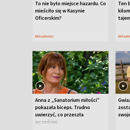
To nie było miejsce hazardu. Co
Ten 
mieściło się w Kasynie
kilom
Oficerskim?
taje
Aktualności
Aktual
Anna z „Sanatorium miłości”
Gwia
pokazała biceps. Trudno
zost
uwierzyć, co przeszła
swoj
wcześniej