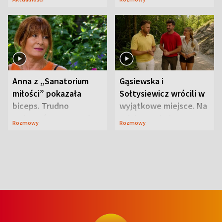
niespodzianki
Anna z „Sanatorium
Gąsiewska i
miłości” pokazała
Sołtysiewicz wrócili w
biceps. Trudno
wyjątkowe miejsce. Na
uwierzyć, co przeszła
szlaku czekał
Rozmowy
Rozmowy
wcześniej
niedźwiedź