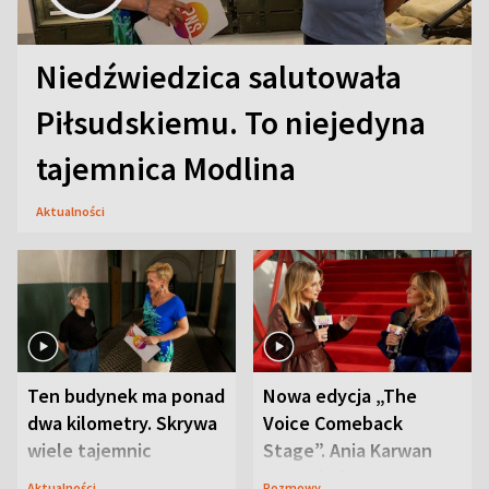
Niedźwiedzica salutowała
Piłsudskiemu. To niejedyna
tajemnica Modlina
Aktualności
Ten budynek ma ponad
Nowa edycja „The
dwa kilometry. Skrywa
Voice Comeback
wiele tajemnic
Stage”. Ania Karwan
zapowiada
Aktualności
Rozmowy