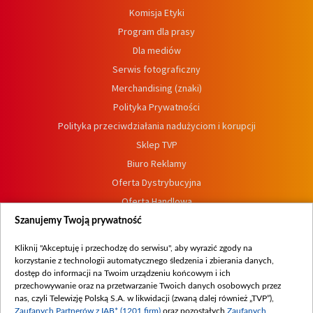
Komisja Etyki
Program dla prasy
Dla mediów
Serwis fotograficzny
Merchandising (znaki)
Polityka Prywatności
Polityka przeciwdziałania nadużyciom i korupcji
Sklep TVP
Biuro Reklamy
Oferta Dystrybucyjna
Oferta Handlowa
Dostępność
Szanujemy Twoją prywatność
Moje zgody
Kliknij "Akceptuję i przechodzę do serwisu", aby wyrazić zgody na
Procedura zgłoszeń wewnętrznych
korzystanie z technologii automatycznego śledzenia i zbierania danych,
dostęp do informacji na Twoim urządzeniu końcowym i ich
przechowywanie oraz na przetwarzanie Twoich danych osobowych przez
nas, czyli Telewizję Polską S.A. w likwidacji (zwaną dalej również „TVP”),
Zaufanych Partnerów z IAB* (1201 firm)
oraz pozostałych
Zaufanych