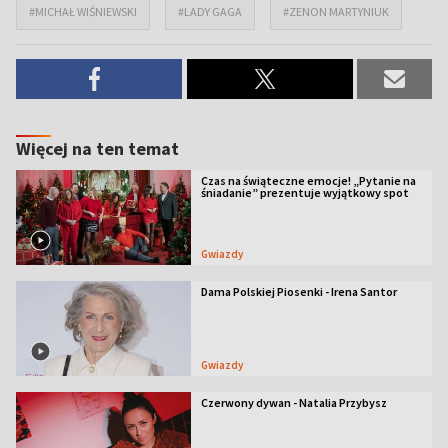
#MICHAŁ WIŚNIEWSKI
#LADY GAGA
#ZENON MARTYNIUK
Więcej na ten temat
Czas na świąteczne emocje! „Pytanie na
śniadanie” prezentuje wyjątkowy spot
Gwiazdy
Dama Polskiej Piosenki - Irena Santor
Gwiazdy
Czerwony dywan - Natalia Przybysz