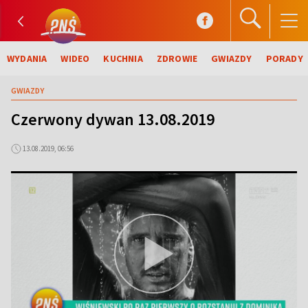
WYDANIA
WIDEO
KUCHNIA
ZDROWIE
GWIAZDY
PORADY
GWIAZDY
Czerwony dywan 13.08.2019
13.08.2019, 06:56