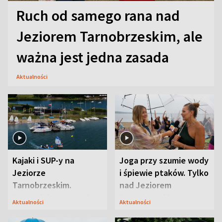
Ruch od samego rana nad
Jeziorem Tarnobrzeskim, ale
ważna jest jedna zasada
Aktualności
Kajaki i SUP-y na
Joga przy szumie wody
Jeziorze
i śpiewie ptaków. Tylko
Tarnobrzeskim.
nad Jeziorem
Przyrodnicy zwracają
Tarnobrzeskim
Aktualności
Aktualności
uwagę na coś jeszcze