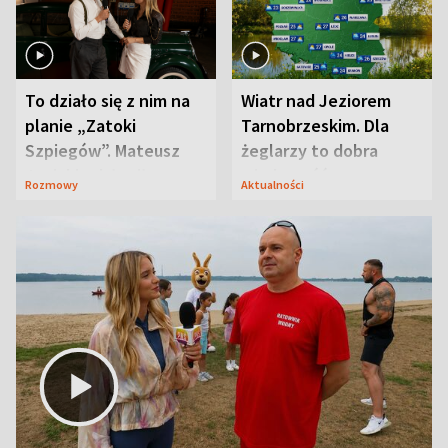
To działo się z nim na
Wiatr nad Jeziorem
planie „Zatoki
Tarnobrzeskim. Dla
Szpiegów”. Mateusz
żeglarzy to dobra
Janicki odsłonił
wiadomość
Rozmowy
Aktualności
aktorski sekret