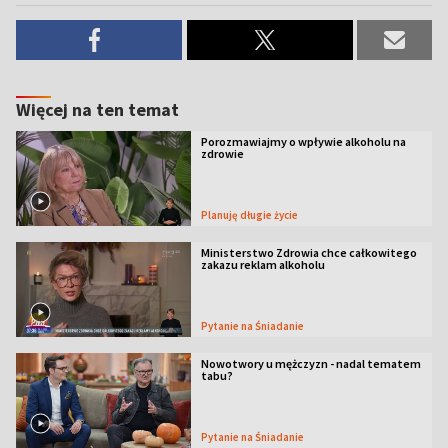
Więcej na ten temat
Porozmawiajmy o wpływie alkoholu na
zdrowie
Planuję długie życie
Ministerstwo Zdrowia chce całkowitego
zakazu reklam alkoholu
Pytanie na Śniadanie
Nowotwory u mężczyzn - nadal tematem
tabu?
Pytanie na Śniadanie