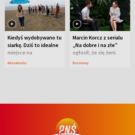
Kiedyś wydobywano tu
Marcin Korcz z serialu
siarkę. Dziś to idealne
„Na dobre i na złe”
miejsce na
ogłosił, że się żeni.
wypoczynek
Zdradził, co zmienił
Aktualności
Rozmowy
syn