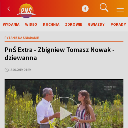
WYDANIA
WIDEO
KUCHNIA
ZDROWIE
GWIAZDY
PORADY
PYTANIE NA ŚNIADANIE
PnŚ Extra - Zbigniew Tomasz Nowak -
dziewanna
13.08.2019, 04:49