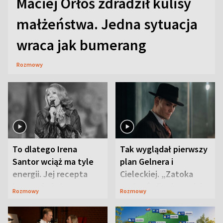
Maciej Orłoś zdradził kulisy
małżeństwa. Jedna sytuacja
wraca jak bumerang
Rozmowy
To dlatego Irena
Tak wyglądał pierwszy
Santor wciąż ma tyle
plan Gelnera i
energii. Jej recepta
Cieleckiej. „Zatoka
jest zaskakująco
szpiegów” od razu ich
Rozmowy
Rozmowy
prosta
zaskoczyła