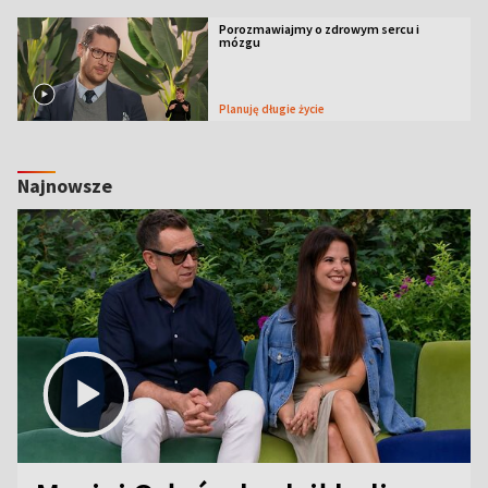
Porozmawiajmy o zdrowym sercu i
mózgu
Planuję długie życie
Najnowsze