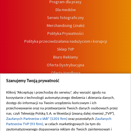
Program dla prasy
Dla mediów
Serwis fotograficzny
Merchandising (znaki)
Polityka Prywatności
Polityka przeciwdziałania nadużyciom i korupcji
Sklep TVP
Biuro Reklamy
Oferta Dystrybucyjna
Oferta Handlowa
Dostępność
Szanujemy Twoją prywatność
Moje zgody
Kliknij "Akceptuję i przechodzę do serwisu", aby wyrazić zgody na
Procedura zgłoszeń wewnętrznych
korzystanie z technologii automatycznego śledzenia i zbierania danych,
dostęp do informacji na Twoim urządzeniu końcowym i ich
przechowywanie oraz na przetwarzanie Twoich danych osobowych przez
nas, czyli Telewizję Polską S.A. w likwidacji (zwaną dalej również „TVP”),
Zaufanych Partnerów z IAB* (1201 firm)
oraz pozostałych
Zaufanych
Partnerów TVP (93 firm)
, w celach marketingowych (w tym do
zautomatyzowanego dopasowania reklam do Twoich zainteresowań i