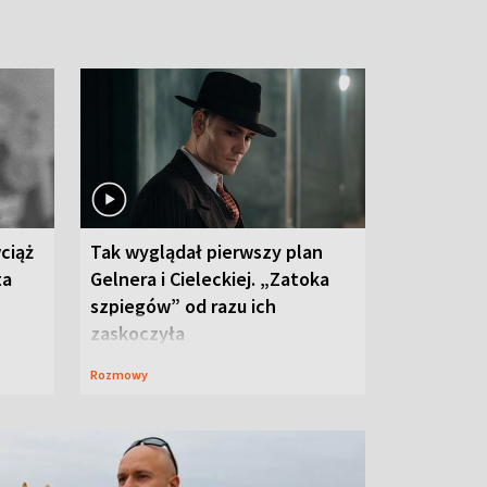
ciąż
Tak wyglądał pierwszy plan
ta
Gelnera i Cieleckiej. „Zatoka
szpiegów” od razu ich
zaskoczyła
Rozmowy