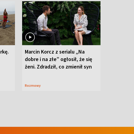
rkę.
Marcin Korcz z serialu „Na
dobre i na złe” ogłosił, że się
żeni. Zdradził, co zmienił syn
Rozmowy