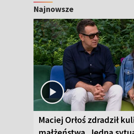
Najnowsze
Maciej Orłoś zdradził kul
małżeństwa. Jedna sytua