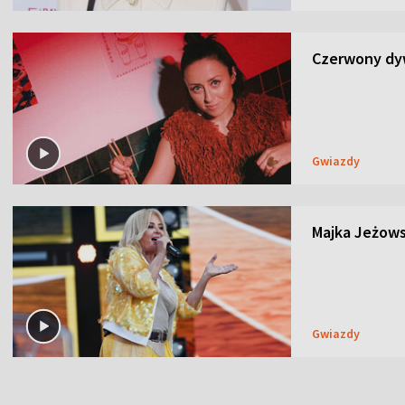
Czerwony dyw
Gwiazdy
Majka Jeżows
Gwiazdy