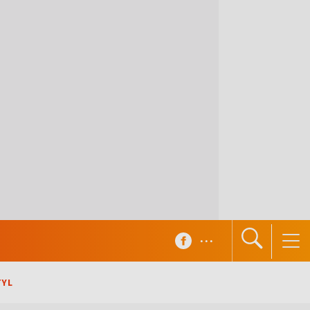
...
TYL