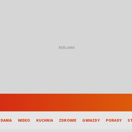
DANIA
WIDEO
KUCHNIA
ZDROWIE
GWIAZDY
PORADY
S