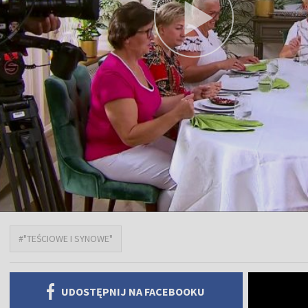
#"TEŚCIOWE I SYNOWE"
UDOSTĘPNIJ NA FACEBOOKU