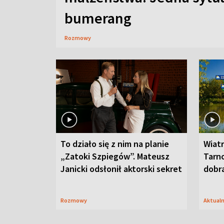
bumerang
Rozmowy
To działo się z nim na planie
Wiat
„Zatoki Szpiegów”. Mateusz
Tarno
Janicki odsłonił aktorski sekret
dobr
Rozmowy
Aktual