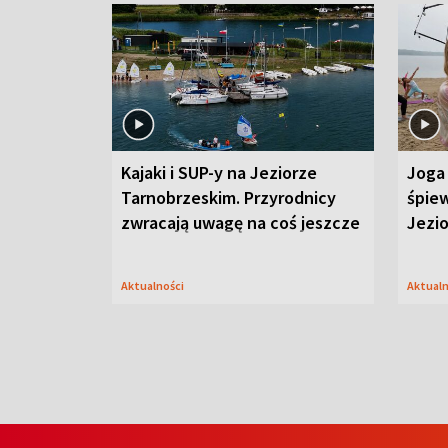
Kajaki i SUP-y na Jeziorze
Joga 
Tarnobrzeskim. Przyrodnicy
śpiew
zwracają uwagę na coś jeszcze
Jezi
Aktualności
Aktual