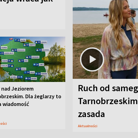
Ruch od sameg
r nad Jeziorem
brzeskim. Dla żeglarzy to
Tarnobrzeskim,
a wiadomość
zasada
ności
Aktualności