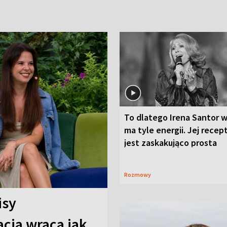
To dlatego Irena Santor w
ma tyle energii. Jej recep
jest zaskakująco prosta
Rozmowy
isy
cja wraca jak