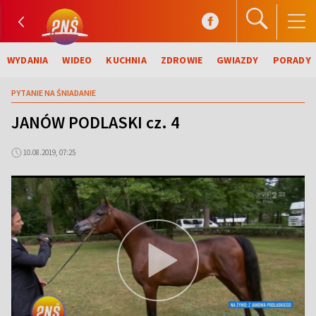
WYDANIA
WIDEO
KUCHNIA
ZDROWIE
GWIAZDY
PORADY
PYTANIE NA ŚNIADANIE
JANÓW PODLASKI cz. 4
10.08.2019, 07:25