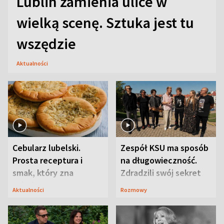
Lublin zamienia ulice w
wielką scenę. Sztuka jest tu
wszędzie
Aktualności
Cebularz lubelski.
Zespół KSU ma sposób
Prosta receptura i
na długowieczność.
smak, który zna
Zdradzili swój sekret
Lubelszczyzna
Aktualności
Rozmowy