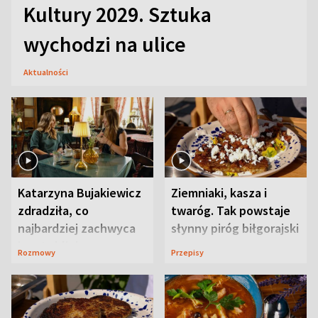
Kultury 2029. Sztuka
wychodzi na ulice
Aktualności
Katarzyna Bujakiewicz
Ziemniaki, kasza i
zdradziła, co
twaróg. Tak powstaje
najbardziej zachwyca
słynny piróg biłgorajski
ją w Lublinie
Rozmowy
Przepisy