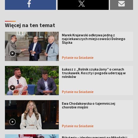
Więcej na ten temat
Marek Krajewski odkrywa jedną z
najciekawszych miejscowości Dolnego
Śląska
Pytanie na Śniadanie
Łukasz z „Rolnik szuka żony” o cenach
truskawek. Koszty i pogoda uderzają w
rolników
Pytanie na Śniadanie
Ewa Chodakowska o tajemniczej
chorobie mięśni
Pytanie na Śniadanie
Biżuteria – idealny prezent na Mikołajki i