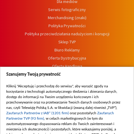
Dla mediów
Serwis fotograficzny
Merchandising (znaki)
Polityka Prywatności
Polityka przeciwdziałania nadużyciom i korupcji
Sklep TVP
Biuro Reklamy
Oferta Dystrybucyjna
Oferta Handlowa
Dostępność
Szanujemy Twoją prywatność
Moje zgody
Kliknij "Akceptuję i przechodzę do serwisu", aby wyrazić zgody na
Procedura zgłoszeń wewnętrznych
korzystanie z technologii automatycznego śledzenia i zbierania danych,
dostęp do informacji na Twoim urządzeniu końcowym i ich
przechowywanie oraz na przetwarzanie Twoich danych osobowych przez
nas, czyli Telewizję Polską S.A. w likwidacji (zwaną dalej również „TVP”),
Zaufanych Partnerów z IAB* (1201 firm)
oraz pozostałych
Zaufanych
Partnerów TVP (93 firm)
, w celach marketingowych (w tym do
zautomatyzowanego dopasowania reklam do Twoich zainteresowań i
mierzenia ich skuteczności) i pozostałych, które wskazujemy poniżej, a