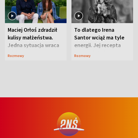
Maciej Orłoś zdradził
To dlatego Irena
kulisy małżeństwa.
Santor wciąż ma tyle
Jedna sytuacja wraca
energii. Jej recepta
jak bumerang
jest zaskakująco
Rozmowy
Rozmowy
prosta