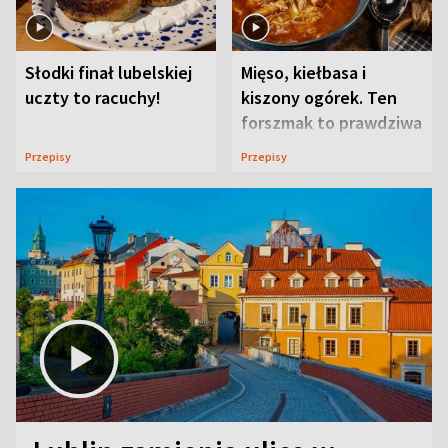
Słodki finał lubelskiej
Mięso, kiełbasa i
uczty to racuchy!
kiszony ogórek. Ten
forszmak to prawdziwa
uczta
Przepisy
Przepisy