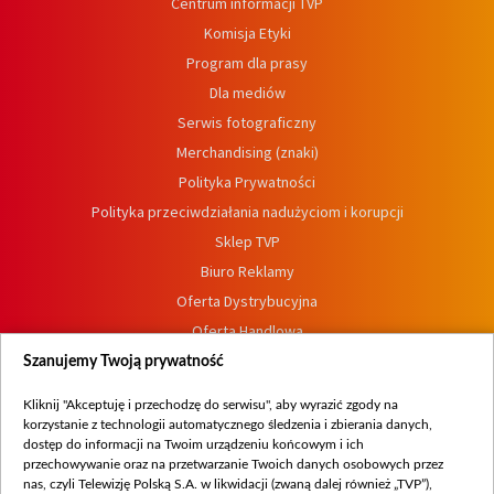
Centrum informacji TVP
Komisja Etyki
Program dla prasy
Dla mediów
Serwis fotograficzny
Merchandising (znaki)
Polityka Prywatności
Polityka przeciwdziałania nadużyciom i korupcji
Sklep TVP
Biuro Reklamy
Oferta Dystrybucyjna
Oferta Handlowa
Dostępność
Szanujemy Twoją prywatność
Moje zgody
Kliknij "Akceptuję i przechodzę do serwisu", aby wyrazić zgody na
Procedura zgłoszeń wewnętrznych
korzystanie z technologii automatycznego śledzenia i zbierania danych,
dostęp do informacji na Twoim urządzeniu końcowym i ich
przechowywanie oraz na przetwarzanie Twoich danych osobowych przez
nas, czyli Telewizję Polską S.A. w likwidacji (zwaną dalej również „TVP”),