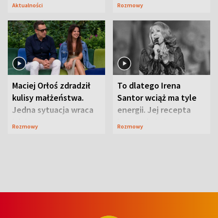
Lubelszczyzna
Aktualności
Rozmowy
Maciej Orłoś zdradził
To dlatego Irena
kulisy małżeństwa.
Santor wciąż ma tyle
Jedna sytuacja wraca
energii. Jej recepta
jak bumerang
jest zaskakująco
Rozmowy
Rozmowy
prosta