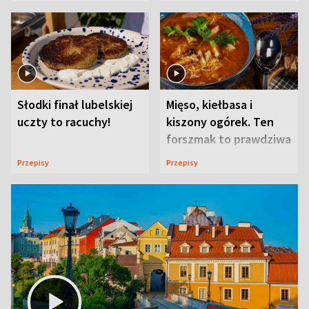
Słodki finał lubelskiej
Mięso, kiełbasa i
uczty to racuchy!
kiszony ogórek. Ten
forszmak to prawdziwa
uczta
Przepisy
Przepisy