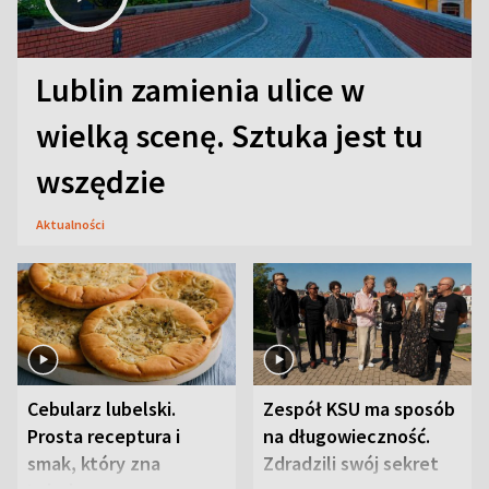
Lublin zamienia ulice w
wielką scenę. Sztuka jest tu
wszędzie
Aktualności
Cebularz lubelski.
Zespół KSU ma sposób
Prosta receptura i
na długowieczność.
smak, który zna
Zdradzili swój sekret