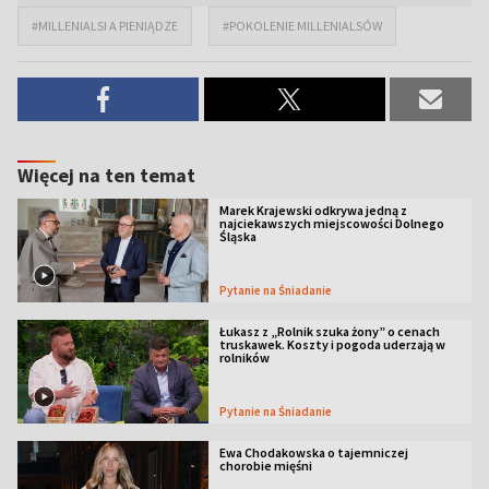
#MILLENIALSI A PIENIĄDZE
#POKOLENIE MILLENIALSÓW
Więcej na ten temat
Marek Krajewski odkrywa jedną z
najciekawszych miejscowości Dolnego
Śląska
Pytanie na Śniadanie
Łukasz z „Rolnik szuka żony” o cenach
truskawek. Koszty i pogoda uderzają w
rolników
Pytanie na Śniadanie
Ewa Chodakowska o tajemniczej
chorobie mięśni