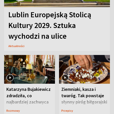
Lublin Europejską Stolicą
Kultury 2029. Sztuka
wychodzi na ulice
Aktualności
Katarzyna Bujakiewicz
Ziemniaki, kasza i
zdradziła, co
twaróg. Tak powstaje
najbardziej zachwyca
słynny piróg biłgorajski
ją w Lublinie
Rozmowy
Przepisy