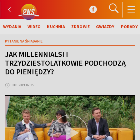
WYDANIA
WIDEO
KUCHNIA
ZDROWIE
GWIAZDY
PORADY
PYTANIE NA ŚNIADANIE
JAK MILLENNIALSI I
TRZYDZIESTOLATKOWIE PODCHODZĄ
DO PIENIĘDZY?
10.08.2019, 07:25