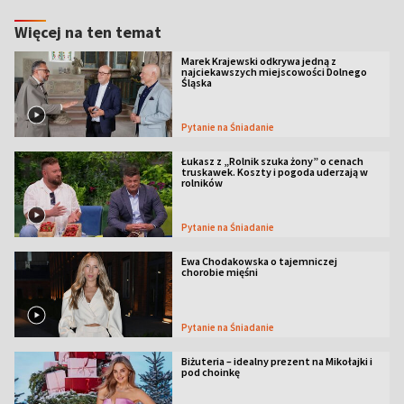
Więcej na ten temat
Marek Krajewski odkrywa jedną z
najciekawszych miejscowości Dolnego
Śląska
Pytanie na Śniadanie
Łukasz z „Rolnik szuka żony” o cenach
truskawek. Koszty i pogoda uderzają w
rolników
Pytanie na Śniadanie
Ewa Chodakowska o tajemniczej
chorobie mięśni
Pytanie na Śniadanie
Biżuteria – idealny prezent na Mikołajki i
pod choinkę