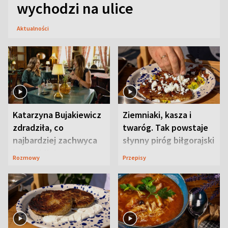
wychodzi na ulice
Aktualności
Katarzyna Bujakiewicz
Ziemniaki, kasza i
zdradziła, co
twaróg. Tak powstaje
najbardziej zachwyca
słynny piróg biłgorajski
ją w Lublinie
Rozmowy
Przepisy