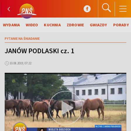
WYDANIA
WIDEO
KUCHNIA
ZDROWIE
GWIAZDY
PORADY
PYTANIE NA ŚNIADANIE
JANÓW PODLASKI cz. 1
10.08.2019, 07:22