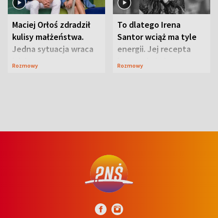
Maciej Orłoś zdradził
To dlatego Irena
kulisy małżeństwa.
Santor wciąż ma tyle
Jedna sytuacja wraca
energii. Jej recepta
jak bumerang
jest zaskakująco
Rozmowy
Rozmowy
prosta