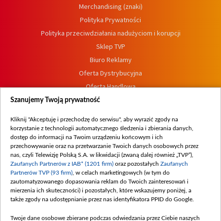
Merchandising (znaki)
Polityka Prywatności
Polityka przeciwdziałania nadużyciom i korupcji
Sklep TVP
Biuro Reklamy
Oferta Dystrybucyjna
Oferta Handlowa
Dostępność
Szanujemy Twoją prywatność
Moje zgody
Kliknij "Akceptuję i przechodzę do serwisu", aby wyrazić zgody na
Procedura zgłoszeń wewnętrznych
korzystanie z technologii automatycznego śledzenia i zbierania danych,
dostęp do informacji na Twoim urządzeniu końcowym i ich
przechowywanie oraz na przetwarzanie Twoich danych osobowych przez
nas, czyli Telewizję Polską S.A. w likwidacji (zwaną dalej również „TVP”),
Zaufanych Partnerów z IAB* (1201 firm)
oraz pozostałych
Zaufanych
Partnerów TVP (93 firm)
, w celach marketingowych (w tym do
zautomatyzowanego dopasowania reklam do Twoich zainteresowań i
mierzenia ich skuteczności) i pozostałych, które wskazujemy poniżej, a
także zgody na udostępnianie przez nas identyfikatora PPID do Google.
Twoje dane osobowe zbierane podczas odwiedzania przez Ciebie naszych