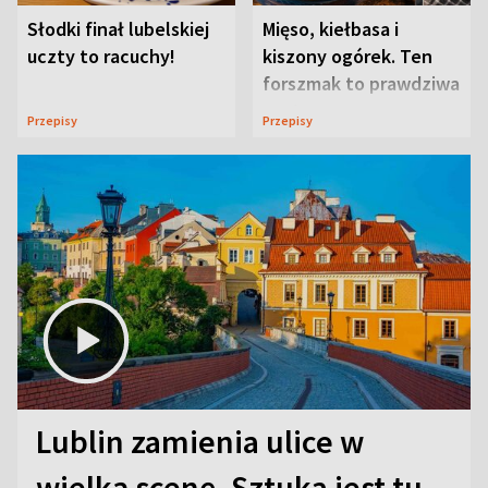
Słodki finał lubelskiej
Mięso, kiełbasa i
uczty to racuchy!
kiszony ogórek. Ten
forszmak to prawdziwa
uczta
Przepisy
Przepisy
Lublin zamienia ulice w
wielką scenę. Sztuka jest tu