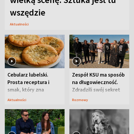
wszędzie
Aktualności
Cebularz lubelski.
Zespół KSU ma sposób
Prosta receptura i
na długowieczność.
smak, który zna
Zdradzili swój sekret
Lubelszczyzna
Aktualności
Rozmowy