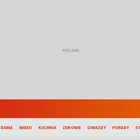
DANIA
WIDEO
KUCHNIA
ZDROWIE
GWIAZDY
PORADY
S