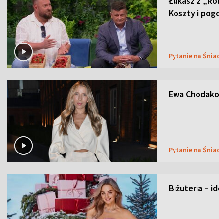
Łukasz z „Ro
Koszty i pog
Pytanie na Śnia
Ewa Chodakow
Pytanie na Śnia
Biżuteria – i