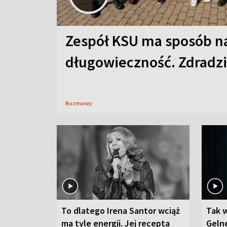
Zespół KSU ma sposób n
długowieczność. Zdradzil
Rozmowy
To dlatego Irena Santor wciąż
Tak 
ma tyle energii. Jej recepta
Gelne