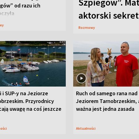
Szpiegów”. Mat
gów” od razu ich
aktorski sekret
oczyła
wy
Rozmowy
i i SUP-y na Jeziorze
Ruch od samego rana nad
obrzeskim. Przyrodnicy
Jeziorem Tarnobrzeskim, 
cają uwagę na coś jeszcze
ważna jest jedna zasada
ności
Aktualności