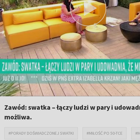
Zawód: swatka – łączy ludzi w pary i udowad
możliwa.
#PORADY DOŚWIADCZONEJ SWATKI
#MIŁOŚĆ PO 50-TCE
#M