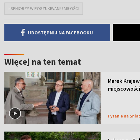
#SENIORZY W POSZUKIWANIU MIŁOŚCI
UDOSTĘPNIJ NA FACEBOOKU
Więcej na ten temat
Marek Krajew
miejscowości
Pytanie na Śnia