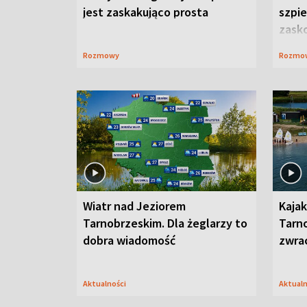
jest zaskakująco prosta
szpie
zask
Rozmowy
Rozmo
Wiatr nad Jeziorem
Kajak
Tarnobrzeskim. Dla żeglarzy to
Tarn
dobra wiadomość
zwra
Aktualności
Aktual