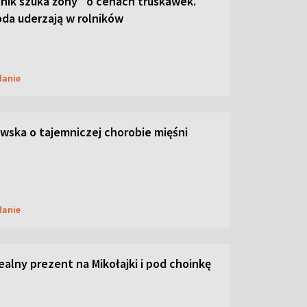
lnik szuka żony” o cenach truskawek.
oda uderzają w rolników
danie
ska o tajemniczej chorobie mięśni
danie
dealny prezent na Mikołajki i pod choinkę