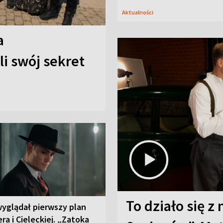
Aktualności
a
i swój sekret
To działo się z
wyglądał pierwszy plan
ra i Cieleckiej. „Zatoka