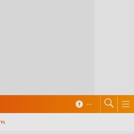
...
TYL