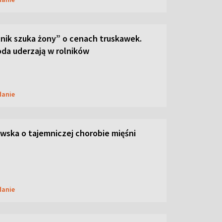
lnik szuka żony” o cenach truskawek.
oda uderzają w rolników
danie
ska o tajemniczej chorobie mięśni
danie