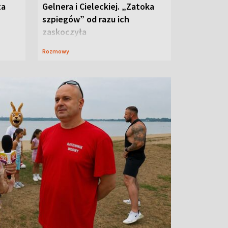
ta
Gelnera i Cieleckiej. „Zatoka
szpiegów” od razu ich
zaskoczyła
Rozmowy