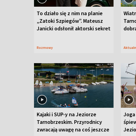
To działo się z nim na planie
Wiat
„Zatoki Szpiegów”. Mateusz
Tarno
Janicki odsłonił aktorski sekret
dobr
Rozmowy
Aktual
Kajaki i SUP-y na Jeziorze
Joga 
Tarnobrzeskim. Przyrodnicy
śpiew
zwracają uwagę na coś jeszcze
Jezi