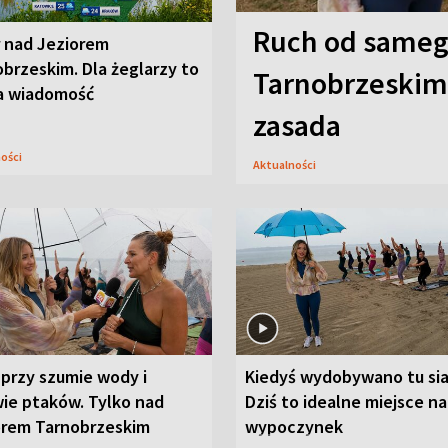
Ruch od sameg
r nad Jeziorem
brzeskim. Dla żeglarzy to
Tarnobrzeskim,
a wiadomość
zasada
ności
Aktualności
przy szumie wody i
Kiedyś wydobywano tu sia
ie ptaków. Tylko nad
Dziś to idealne miejsce na
orem Tarnobrzeskim
wypoczynek