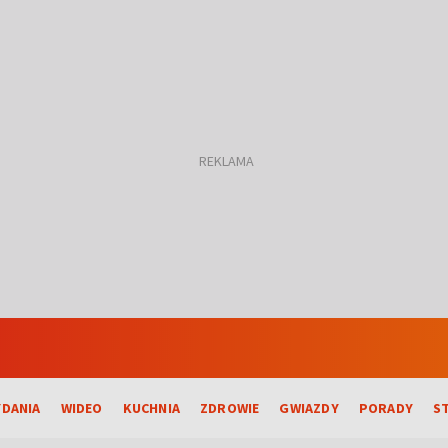
DANIA
WIDEO
KUCHNIA
ZDROWIE
GWIAZDY
PORADY
S