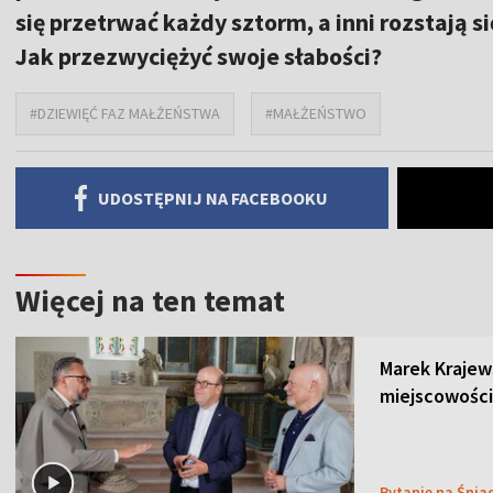
się przetrwać każdy sztorm, a inni rozstają si
Jak przezwyciężyć swoje słabości?
#DZIEWIĘĆ FAZ MAŁŻEŃSTWA
#MAŁŻEŃSTWO
UDOSTĘPNIJ NA FACEBOOKU
Więcej na ten temat
Marek Krajew
miejscowości
Pytanie na Śnia