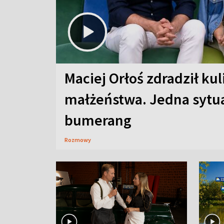
Maciej Orłoś zdradził kul
małżeństwa. Jedna sytua
bumerang
Rozmowy