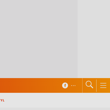
...
TYL