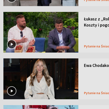
Łukasz z „Ro
Koszty i pog
Pytanie na Śnia
Ewa Chodakow
Pytanie na Śnia