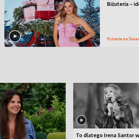
Biżuteria – i
Pytanie na Śnia
To dlatego Irena Santor w