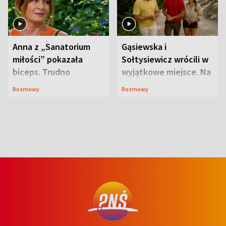
Anna z „Sanatorium
Gąsiewska i
miłości” pokazała
Sołtysiewicz wrócili w
biceps. Trudno
wyjątkowe miejsce. Na
uwierzyć, co przeszła
szlaku czekał
Rozmowy
Rozmowy
wcześniej
niedźwiedź