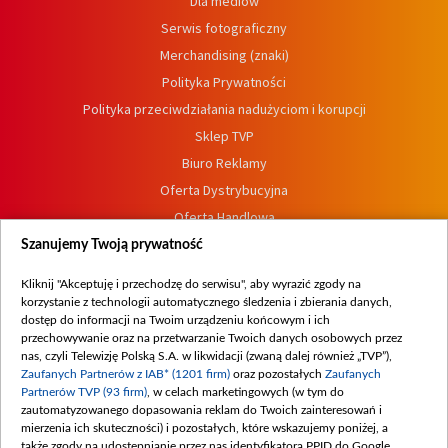
Dla mediów
Serwis fotograficzny
Merchandising (znaki)
Polityka Prywatności
Polityka przeciwdziałania nadużyciom i korupcji
Sklep TVP
Biuro Reklamy
Oferta Dystrybucyjna
Oferta Handlowa
Dostępność
Szanujemy Twoją prywatność
Moje zgody
Kliknij "Akceptuję i przechodzę do serwisu", aby wyrazić zgody na
Procedura zgłoszeń wewnętrznych
korzystanie z technologii automatycznego śledzenia i zbierania danych,
dostęp do informacji na Twoim urządzeniu końcowym i ich
przechowywanie oraz na przetwarzanie Twoich danych osobowych przez
nas, czyli Telewizję Polską S.A. w likwidacji (zwaną dalej również „TVP”),
Zaufanych Partnerów z IAB* (1201 firm)
oraz pozostałych
Zaufanych
Partnerów TVP (93 firm)
, w celach marketingowych (w tym do
zautomatyzowanego dopasowania reklam do Twoich zainteresowań i
mierzenia ich skuteczności) i pozostałych, które wskazujemy poniżej, a
także zgody na udostępnianie przez nas identyfikatora PPID do Google.