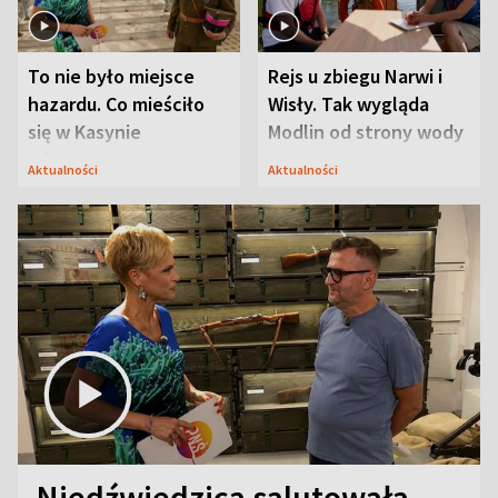
To nie było miejsce
Rejs u zbiegu Narwi i
hazardu. Co mieściło
Wisły. Tak wygląda
się w Kasynie
Modlin od strony wody
Oficerskim?
Aktualności
Aktualności
Niedźwiedzica salutowała