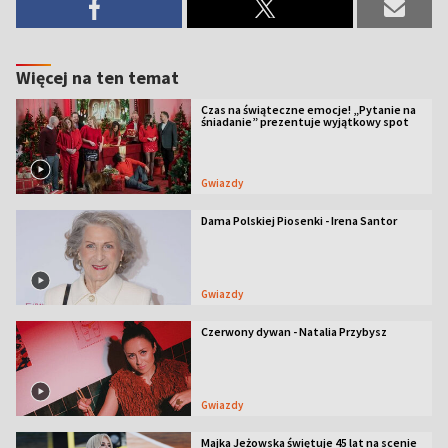
Więcej na ten temat
Czas na świąteczne emocje! „Pytanie na
śniadanie” prezentuje wyjątkowy spot
Gwiazdy
Dama Polskiej Piosenki - Irena Santor
Gwiazdy
Czerwony dywan - Natalia Przybysz
Gwiazdy
Majka Jeżowska świętuje 45 lat na scenie