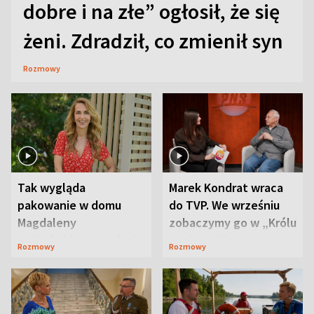
dobre i na złe” ogłosił, że się
żeni. Zdradził, co zmienił syn
Rozmowy
Tak wygląda
Marek Kondrat wraca
pakowanie w domu
do TVP. We wrześniu
Magdaleny
zobaczymy go w „Królu
Waligórskiej-Lisieckiej.
Maciusiu I”
Rozmowy
Rozmowy
Mąż nie odpuszcza