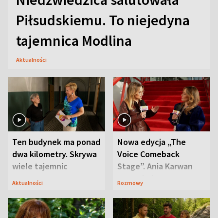
Piłsudskiemu. To niejedyna
tajemnica Modlina
Aktualności
Ten budynek ma ponad
Nowa edycja „The
dwa kilometry. Skrywa
Voice Comeback
wiele tajemnic
Stage”. Ania Karwan
zapowiada
Aktualności
Rozmowy
niespodzianki