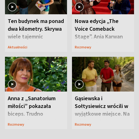
Ten budynek ma ponad
Nowa edycja „The
dwa kilometry. Skrywa
Voice Comeback
wiele tajemnic
Stage”. Ania Karwan
zapowiada
Aktualności
Rozmowy
niespodzianki
Anna z „Sanatorium
Gąsiewska i
miłości” pokazała
Sołtysiewicz wrócili w
biceps. Trudno
wyjątkowe miejsce. Na
uwierzyć, co przeszła
szlaku czekał
Rozmowy
Rozmowy
wcześniej
niedźwiedź