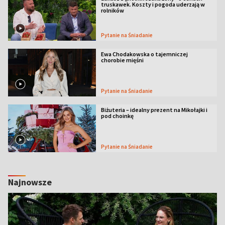
truskawek. Koszty i pogoda uderzają w
rolników
Pytanie na Śniadanie
Ewa Chodakowska o tajemniczej
chorobie mięśni
Pytanie na Śniadanie
Biżuteria – idealny prezent na Mikołajki i
pod choinkę
Pytanie na Śniadanie
Najnowsze