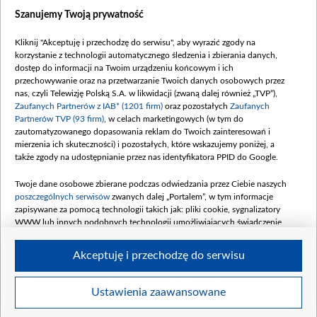
Dostępność
Szanujemy Twoją prywatność
Moje zgody
Kliknij "Akceptuję i przechodzę do serwisu", aby wyrazić zgody na
Procedura zgłoszeń wewnętrznych
korzystanie z technologii automatycznego śledzenia i zbierania danych,
dostęp do informacji na Twoim urządzeniu końcowym i ich
przechowywanie oraz na przetwarzanie Twoich danych osobowych przez
nas, czyli Telewizję Polską S.A. w likwidacji (zwaną dalej również „TVP”),
Zaufanych Partnerów z IAB* (1201 firm)
oraz pozostałych
Zaufanych
Partnerów TVP (93 firm)
, w celach marketingowych (w tym do
zautomatyzowanego dopasowania reklam do Twoich zainteresowań i
mierzenia ich skuteczności) i pozostałych, które wskazujemy poniżej, a
także zgody na udostępnianie przez nas identyfikatora PPID do Google.
Twoje dane osobowe zbierane podczas odwiedzania przez Ciebie naszych
poszczególnych serwisów
zwanych dalej „Portalem”, w tym informacje
zapisywane za pomocą technologii takich jak: pliki cookie, sygnalizatory
WWW lub innych podobnych technologii umożliwiających świadczenie
dopasowanych i bezpiecznych usług, personalizację treści oraz reklam,
udostępnianie funkcji mediów społecznościowych oraz analizowanie ruchu
Akceptuję i przechodzę do serwisu
w Internecie.
Twoje dane osobowe zbierane podczas odwiedzania przez Ciebie
Ustawienia zaawansowane
poszczególnych serwisów
na Portalu, takie jak adresy IP, identyfikatory
© 2026 Telewizja Polska S. A. w likwidacji
Twoich urządzeń końcowych i identyfikatory plików cookie, informacje o