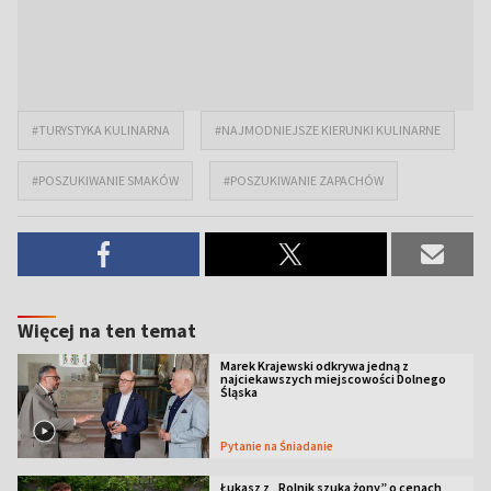
#TURYSTYKA KULINARNA
#NAJMODNIEJSZE KIERUNKI KULINARNE
#POSZUKIWANIE SMAKÓW
#POSZUKIWANIE ZAPACHÓW
Więcej na ten temat
Marek Krajewski odkrywa jedną z
najciekawszych miejscowości Dolnego
Śląska
Pytanie na Śniadanie
Łukasz z „Rolnik szuka żony” o cenach