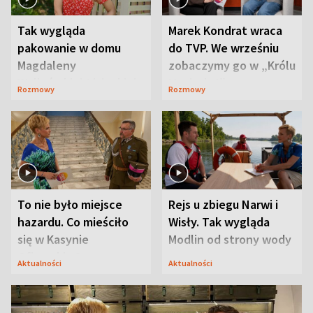
Tak wygląda
Marek Kondrat wraca
pakowanie w domu
do TVP. We wrześniu
Magdaleny
zobaczymy go w „Królu
Waligórskiej-Lisieckiej.
Maciusiu I”
Rozmowy
Rozmowy
Mąż nie odpuszcza
To nie było miejsce
Rejs u zbiegu Narwi i
hazardu. Co mieściło
Wisły. Tak wygląda
się w Kasynie
Modlin od strony wody
Oficerskim?
Aktualności
Aktualności