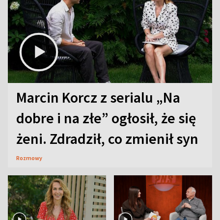
Marcin Korcz z serialu „Na
dobre i na złe” ogłosił, że się
żeni. Zdradził, co zmienił syn
Rozmowy