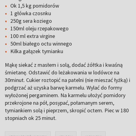
Ok 1,5 kg pomidorów
1 główka czosnku
250g sera koziego
150ml oleju rzepakowego
100 ml extra virgine
50ml białego octu winnego
Kilka gałązek tymianku
Mąkę siekać z masłem i solą, dodać żółtka i kwaśną
śmietanę. Odstawić do leżakowania w lodówce na
30minut. Cukier roztopić na patelni (nie mieszać łyżką) i
podgrzać aż uzyska barwę karmelu. Wylać do formy
wyłożonej pergaminem. Na karmelu ułożyć pomidory
przekrojone na pół, posypać, połamanym serem,
tymiankiem solą i pieprzem, skropić octem. Piec w 180
stopniach ok 25 minut.