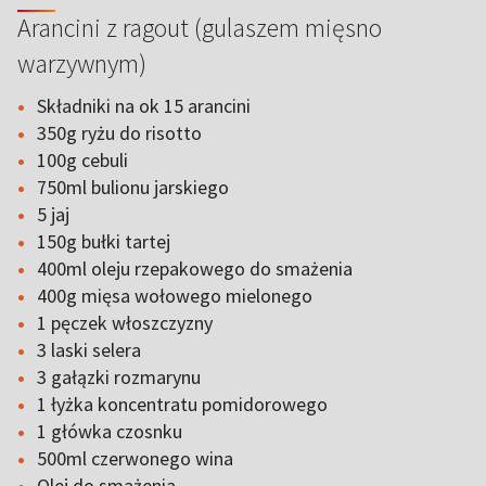
Arancini z ragout (gulaszem mięsno
warzywnym)
Składniki na ok 15 arancini
350g ryżu do risotto
100g cebuli
750ml bulionu jarskiego
5 jaj
150g bułki tartej
400ml oleju rzepakowego do smażenia
400g mięsa wołowego mielonego
1 pęczek włoszczyzny
3 laski selera
3 gałązki rozmarynu
1 łyżka koncentratu pomidorowego
1 główka czosnku
500ml czerwonego wina
Olej do smażenia