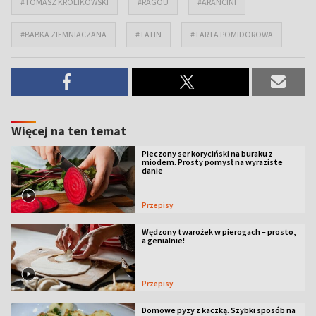
#TOMASZ KRÓLIKOWSKI
#RAGOU
#ARANCINI
#BABKA ZIEMNIACZANA
#TATIN
#TARTA POMIDOROWA
Więcej na ten temat
Pieczony ser koryciński na buraku z
miodem. Prosty pomysł na wyraziste
danie
Przepisy
Wędzony twarożek w pierogach – prosto,
a genialnie!
Przepisy
Domowe pyzy z kaczką. Szybki sposób na