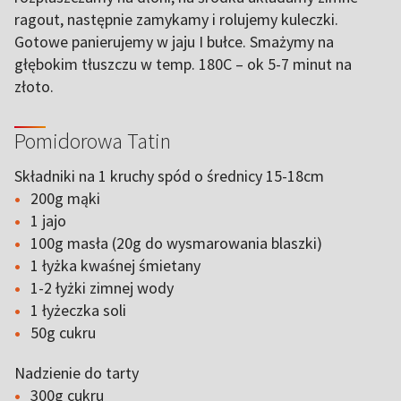
ragout, następnie zamykamy i rolujemy kuleczki.
Gotowe panierujemy w jaju I bułce. Smażymy na
głębokim tłuszczu w temp. 180C – ok 5-7 minut na
złoto.
Pomidorowa Tatin
Składniki na 1 kruchy spód o średnicy 15-18cm
200g mąki
1 jajo
100g masła (20g do wysmarowania blaszki)
1 łyżka kwaśnej śmietany
1-2 łyżki zimnej wody
1 łyżeczka soli
50g cukru
Nadzienie do tarty
300g cukru