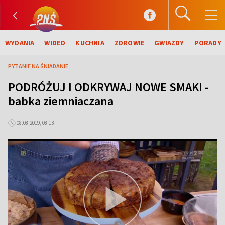
WYDANIA
WIDEO
KUCHNIA
ZDROWIE
GWIAZDY
PORADY
PYTANIE NA ŚNIADANIE
PODRÓŻUJ I ODKRYWAJ NOWE SMAKI -
babka ziemniaczana
08.08.2019, 08:13