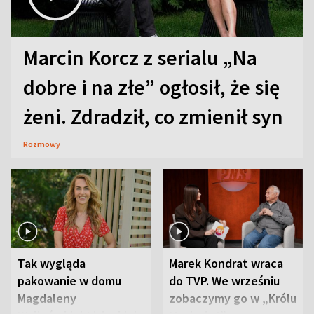
Marcin Korcz z serialu „Na
dobre i na złe” ogłosił, że się
żeni. Zdradził, co zmienił syn
Rozmowy
Tak wygląda
Marek Kondrat wraca
pakowanie w domu
do TVP. We wrześniu
Magdaleny
zobaczymy go w „Królu