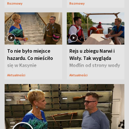
Waligórskiej-Lisieckiej.
Maciusiu I”
Rozmowy
Rozmowy
Mąż nie odpuszcza
To nie było miejsce
Rejs u zbiegu Narwi i
hazardu. Co mieściło
Wisły. Tak wygląda
się w Kasynie
Modlin od strony wody
Oficerskim?
Aktualności
Aktualności