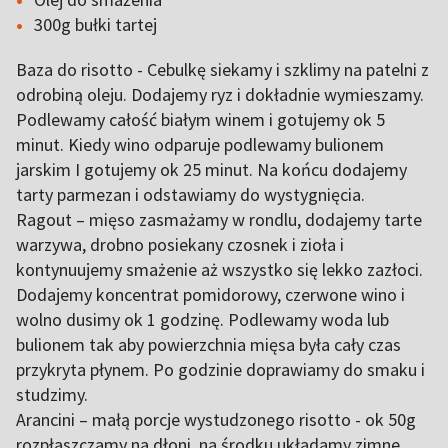
300g bułki tartej
Baza do risotto - Cebulkę siekamy i szklimy na patelni z
odrobiną oleju. Dodajemy ryz i dokładnie wymieszamy.
Podlewamy całość białym winem i gotujemy ok 5
minut. Kiedy wino odparuje podlewamy bulionem
jarskim I gotujemy ok 25 minut. Na końcu dodajemy
tarty parmezan i odstawiamy do wystygnięcia.
Ragout – mięso zasmażamy w rondlu, dodajemy tarte
warzywa, drobno posiekany czosnek i zioła i
kontynuujemy smażenie aż wszystko się lekko zazłoci.
Dodajemy koncentrat pomidorowy, czerwone wino i
wolno dusimy ok 1 godzinę. Podlewamy woda lub
bulionem tak aby powierzchnia mięsa była cały czas
przykryta płynem. Po godzinie doprawiamy do smaku i
studzimy.
Arancini – małą porcje wystudzonego risotto - ok 50g
rozpłaszczamy na dłoni, na środku układamy zimne