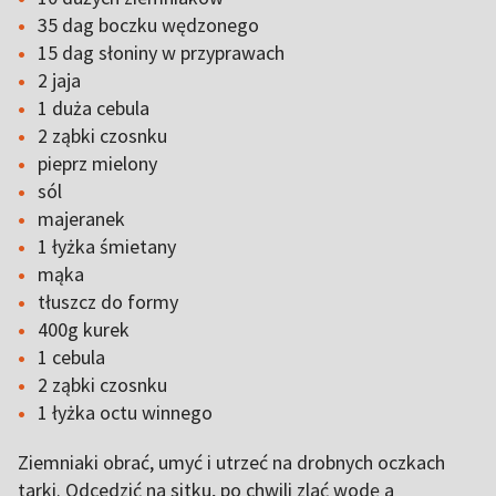
35 dag boczku wędzonego
15 dag słoniny w przyprawach
2 jaja
1 duża cebula
2 ząbki czosnku
pieprz mielony
sól
majeranek
1 łyżka śmietany
mąka
tłuszcz do formy
400g kurek
1 cebula
2 ząbki czosnku
1 łyżka octu winnego
Ziemniaki obrać, umyć i utrzeć na drobnych oczkach
tarki. Odcedzić na sitku, po chwili zlać wodę a