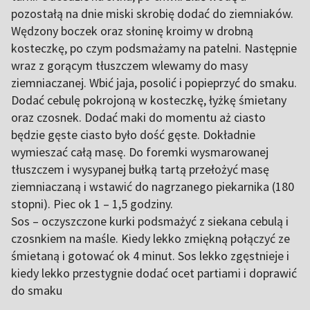
pozostałą na dnie miski skrobię dodać do ziemniaków.
Wędzony boczek oraz słoninę kroimy w drobną
kosteczkę, po czym podsmażamy na patelni. Następnie
wraz z gorącym tłuszczem wlewamy do masy
ziemniaczanej. Wbić jaja, posolić i popieprzyć do smaku.
Dodać cebulę pokrojoną w kosteczkę, łyżkę śmietany
oraz czosnek. Dodać maki do momentu aż ciasto
będzie gęste ciasto było dość gęste. Dokładnie
wymieszać całą masę. Do foremki wysmarowanej
tłuszczem i wysypanej bułką tartą przełożyć masę
ziemniaczaną i wstawić do nagrzanego piekarnika (180
stopni). Piec ok 1 – 1,5 godziny.
Sos – oczyszczone kurki podsmażyć z siekana cebulą i
czosnkiem na maśle. Kiedy lekko zmiękną połączyć ze
śmietaną i gotować ok 4 minut. Sos lekko zgęstnieje i
kiedy lekko przestygnie dodać ocet partiami i doprawić
do smaku