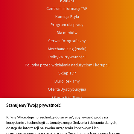
Kontakt
Centrum informacji TVP
Komisja Etyki
Program dla prasy
Dla mediów
Serwis fotograficzny
Merchandising (znaki)
Polityka Prywatności
Polityka przeciwdziałania nadużyciom i korupcji
Sklep TVP
Biuro Reklamy
Oferta Dystrybucyjna
Oferta Handlowa
Dostępność
Szanujemy Twoją prywatność
Moje zgody
Kliknij "Akceptuję i przechodzę do serwisu", aby wyrazić zgody na
Procedura zgłoszeń wewnętrznych
korzystanie z technologii automatycznego śledzenia i zbierania danych,
dostęp do informacji na Twoim urządzeniu końcowym i ich
przechowywanie oraz na przetwarzanie Twoich danych osobowych przez