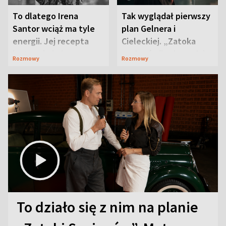
To dlatego Irena
Tak wyglądał pierwszy
Santor wciąż ma tyle
plan Gelnera i
energii. Jej recepta
Cieleckiej. „Zatoka
jest zaskakująco
szpiegów” od razu ich
Rozmowy
Rozmowy
prosta
zaskoczyła
To działo się z nim na planie