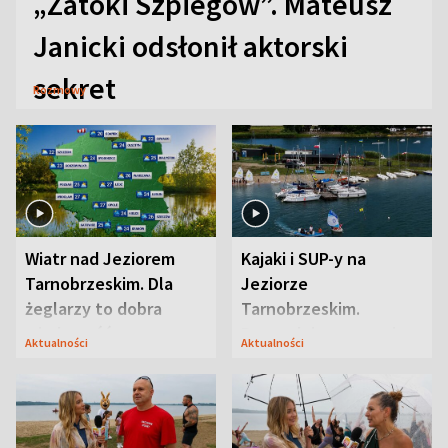
„Zatoki Szpiegów”. Mateusz
Janicki odsłonił aktorski
sekret
Rozmowy
Wiatr nad Jeziorem
Kajaki i SUP-y na
Tarnobrzeskim. Dla
Jeziorze
żeglarzy to dobra
Tarnobrzeskim.
wiadomość
Przyrodnicy zwracają
Aktualności
Aktualności
uwagę na coś jeszcze