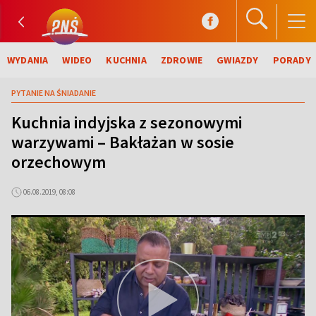
WYDANIA
WIDEO
KUCHNIA
ZDROWIE
GWIAZDY
PORADY
PYTANIE NA ŚNIADANIE
Kuchnia indyjska z sezonowymi
warzywami – Bakłażan w sosie
orzechowym
06.08.2019, 08:08