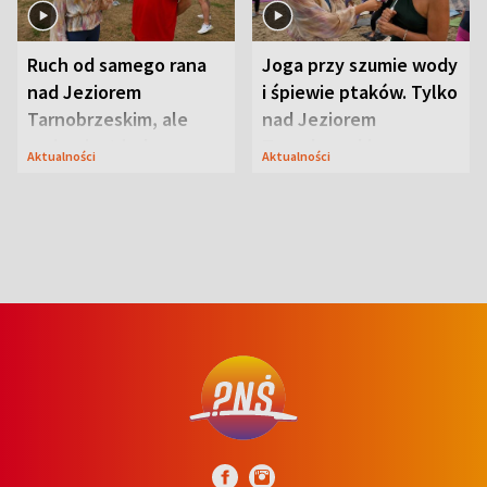
Ruch od samego rana
Joga przy szumie wody
nad Jeziorem
i śpiewie ptaków. Tylko
Tarnobrzeskim, ale
nad Jeziorem
ważna jest jedna
Tarnobrzeskim
Aktualności
Aktualności
zasada