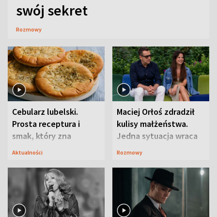
swój sekret
Rozmowy
Cebularz lubelski.
Maciej Orłoś zdradził
Prosta receptura i
kulisy małżeństwa.
smak, który zna
Jedna sytuacja wraca
Lubelszczyzna
jak bumerang
Aktualności
Rozmowy