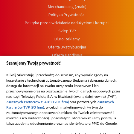
Merchandising (znaki)
Polityka Prywatności
Polityka przeciwdziałania nadużyciom i korupcji
Sklep TVP
Biuro Reklamy
Oferta Dystrybucyjna
Oferta Handlowa
Dostępność
Szanujemy Twoją prywatność
Moje zgody
Kliknij "Akceptuję i przechodzę do serwisu", aby wyrazić zgody na
Procedura zgłoszeń wewnętrznych
korzystanie z technologii automatycznego śledzenia i zbierania danych,
dostęp do informacji na Twoim urządzeniu końcowym i ich
przechowywanie oraz na przetwarzanie Twoich danych osobowych przez
nas, czyli Telewizję Polską S.A. w likwidacji (zwaną dalej również „TVP”),
Zaufanych Partnerów z IAB* (1201 firm)
oraz pozostałych
Zaufanych
Partnerów TVP (93 firm)
, w celach marketingowych (w tym do
zautomatyzowanego dopasowania reklam do Twoich zainteresowań i
mierzenia ich skuteczności) i pozostałych, które wskazujemy poniżej, a
także zgody na udostępnianie przez nas identyfikatora PPID do Google.