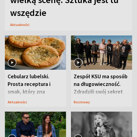
wszędzie
Aktualności
Cebularz lubelski.
Zespół KSU ma sposób
Prosta receptura i
na długowieczność.
smak, który zna
Zdradzili swój sekret
Lubelszczyzna
Aktualności
Rozmowy