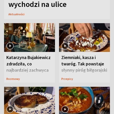
wychodzi na ulice
Aktualności
Katarzyna Bujakiewicz
Ziemniaki, kasza i
zdradziła, co
twaróg. Tak powstaje
najbardziej zachwyca
słynny piróg biłgorajski
ją w Lublinie
Rozmowy
Przepisy