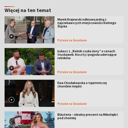
Więcej na ten temat
Marek Krajewski odkrywa jedną z
najciekawszych miejscowości Dolnego
Śląska
Pytanie na Śniadanie
Łukasz z „Rolnik szuka żony” o cenach
truskawek. Koszty i pogoda uderzają w
rolników
Pytanie na Śniadanie
Ewa Chodakowska o tajemniczej
chorobie mięśni
Pytanie na Śniadanie
Biżuteria – idealny prezent na Mikołajki i
pod choinkę