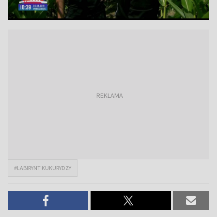
#LABIRYNT KUKURYDZY