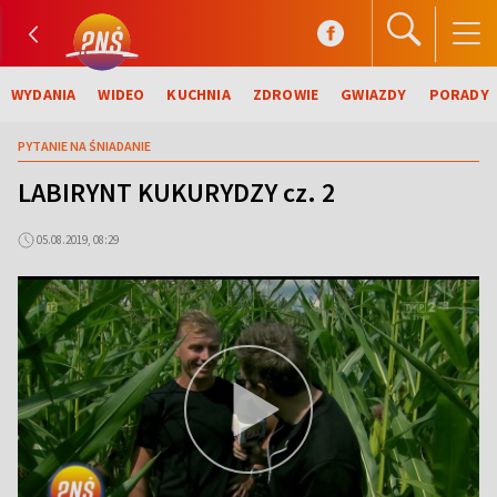
WYDANIA
WIDEO
KUCHNIA
ZDROWIE
GWIAZDY
PORADY
PYTANIE NA ŚNIADANIE
LABIRYNT KUKURYDZY cz. 2
05.08.2019, 08:29