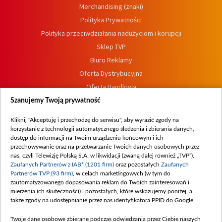
Merchandising (znaki)
Polityka Prywatności
Polityka przeciwdziałania nadużyciom i korupcji
Sklep TVP
Biuro Reklamy
Oferta Dystrybucyjna
Oferta Handlowa
Dostępność
Szanujemy Twoją prywatność
Moje zgody
Kliknij "Akceptuję i przechodzę do serwisu", aby wyrazić zgody na
Procedura zgłoszeń wewnętrznych
korzystanie z technologii automatycznego śledzenia i zbierania danych,
dostęp do informacji na Twoim urządzeniu końcowym i ich
przechowywanie oraz na przetwarzanie Twoich danych osobowych przez
nas, czyli Telewizję Polską S.A. w likwidacji (zwaną dalej również „TVP”),
Zaufanych Partnerów z IAB* (1201 firm)
oraz pozostałych
Zaufanych
Partnerów TVP (93 firm)
, w celach marketingowych (w tym do
zautomatyzowanego dopasowania reklam do Twoich zainteresowań i
mierzenia ich skuteczności) i pozostałych, które wskazujemy poniżej, a
także zgody na udostępnianie przez nas identyfikatora PPID do Google.
Twoje dane osobowe zbierane podczas odwiedzania przez Ciebie naszych