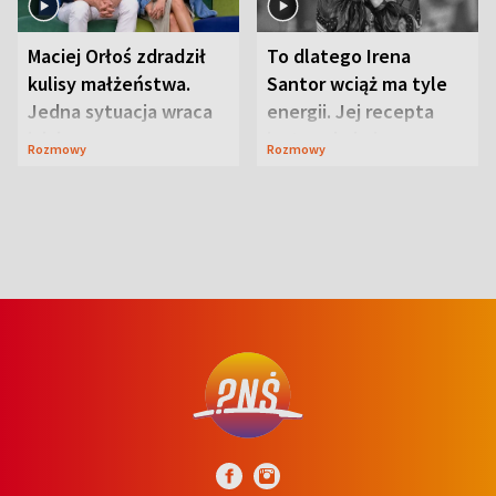
Maciej Orłoś zdradził
To dlatego Irena
kulisy małżeństwa.
Santor wciąż ma tyle
Jedna sytuacja wraca
energii. Jej recepta
jak bumerang
jest zaskakująco
Rozmowy
Rozmowy
prosta