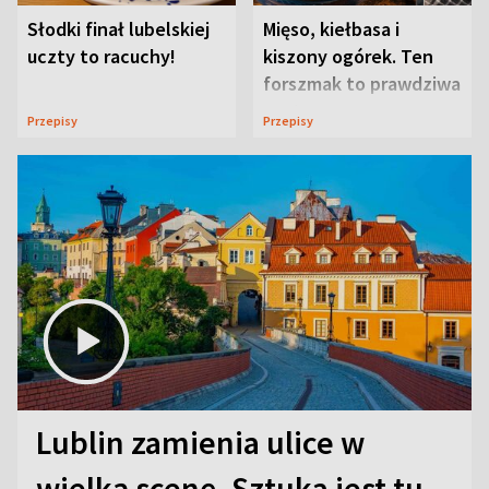
Słodki finał lubelskiej
Mięso, kiełbasa i
uczty to racuchy!
kiszony ogórek. Ten
forszmak to prawdziwa
uczta
Przepisy
Przepisy
Lublin zamienia ulice w
wielką scenę. Sztuka jest tu