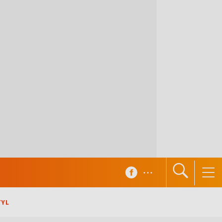
...
TYL