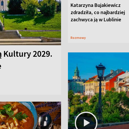
Katarzyna Bujakiewicz
zdradziła, co najbardziej
zachwyca ją w Lublinie
Rozmowy
ą Kultury 2029.
e