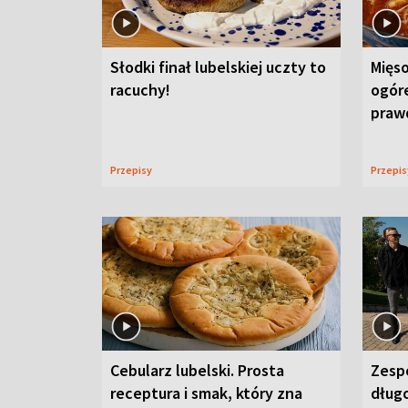
Słodki finał lubelskiej uczty to
Mięso
racuchy!
ogór
praw
Przepisy
Przepi
Cebularz lubelski. Prosta
Zesp
receptura i smak, który zna
długo