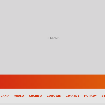
DANIA
WIDEO
KUCHNIA
ZDROWIE
GWIAZDY
PORADY
S