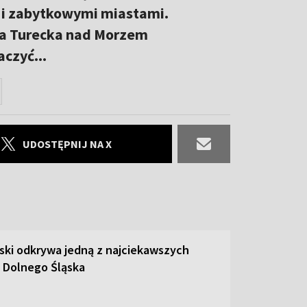
i i zabytkowymi miastami.
era Turecka nad Morzem
czyć...
UDOSTĘPNIJ NA X
ski odkrywa jedną z najciekawszych
 Dolnego Śląska