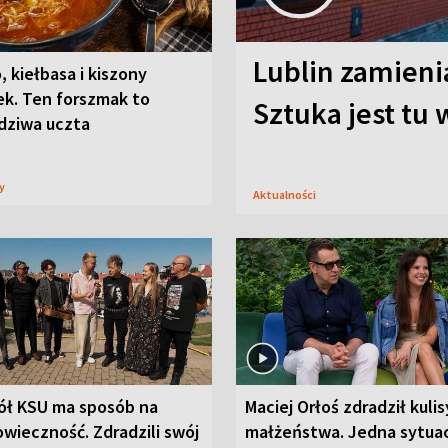
Lublin zamienia
, kiełbasa i kiszony
ek. Ten forszmak to
Sztuka jest tu
dziwa uczta
sy
Aktualności
ół KSU ma sposób na
Maciej Orłoś zdradził kulis
wieczność. Zdradzili swój
małżeństwa. Jedna sytua