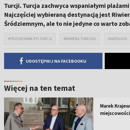
Turcji. Turcja zachwyca wspaniałymi plażam
Najczęściej wybieraną destynacją jest Riwi
Śródziemnym, ale to nie jedyne co warto zoba
#PRZEWODNIK PO TURCJI
#RIWIERA TURECKA
#ANTALAYA
UDOSTĘPNIJ NA FACEBOOKU
Więcej na ten temat
Marek Krajew
miejscowości