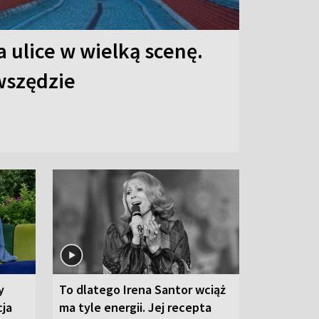
 ulice w wielką scenę.
 wszędzie
y
To dlatego Irena Santor wciąż
cja
ma tyle energii. Jej recepta