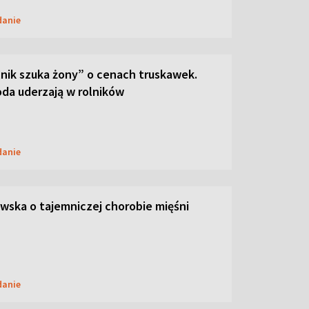
danie
lnik szuka żony” o cenach truskawek.
oda uderzają w rolników
danie
ska o tajemniczej chorobie mięśni
danie