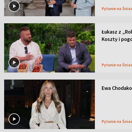
Pytanie na Śnia
Łukasz z „Ro
Koszty i pog
Pytanie na Śnia
Ewa Chodakow
Pytanie na Śnia