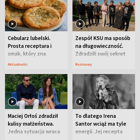
Cebularz lubelski.
Zespół KSU ma sposób
Prosta receptura i
na długowieczność.
smak, który zna
Zdradzili swój sekret
Lubelszczyzna
Aktualności
Rozmowy
Maciej Orłoś zdradził
To dlatego Irena
kulisy małżeństwa.
Santor wciąż ma tyle
Jedna sytuacja wraca
energii. Jej recepta
jak bumerang
jest zaskakująco