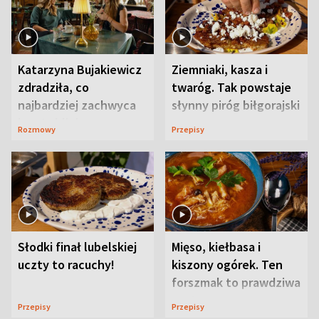
Katarzyna Bujakiewicz
Ziemniaki, kasza i
zdradziła, co
twaróg. Tak powstaje
najbardziej zachwyca
słynny piróg biłgorajski
ją w Lublinie
Rozmowy
Przepisy
Słodki finał lubelskiej
Mięso, kiełbasa i
uczty to racuchy!
kiszony ogórek. Ten
forszmak to prawdziwa
uczta
Przepisy
Przepisy