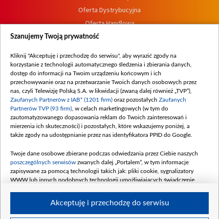
Oferta Dystrybucyjna
Oferta Handlowa
Dostępność
Szanujemy Twoją prywatność
Moje zgody
Kliknij "Akceptuję i przechodzę do serwisu", aby wyrazić zgody na
Procedura zgłoszeń wewnętrznych
korzystanie z technologii automatycznego śledzenia i zbierania danych,
dostęp do informacji na Twoim urządzeniu końcowym i ich
przechowywanie oraz na przetwarzanie Twoich danych osobowych przez
nas, czyli Telewizję Polską S.A. w likwidacji (zwaną dalej również „TVP”),
Zaufanych Partnerów z IAB* (1201 firm)
oraz pozostałych
Zaufanych
Partnerów TVP (93 firm)
, w celach marketingowych (w tym do
zautomatyzowanego dopasowania reklam do Twoich zainteresowań i
mierzenia ich skuteczności) i pozostałych, które wskazujemy poniżej, a
także zgody na udostępnianie przez nas identyfikatora PPID do Google.
Twoje dane osobowe zbierane podczas odwiedzania przez Ciebie naszych
poszczególnych serwisów
zwanych dalej „Portalem”, w tym informacje
zapisywane za pomocą technologii takich jak: pliki cookie, sygnalizatory
WWW lub innych podobnych technologii umożliwiających świadczenie
dopasowanych i bezpiecznych usług, personalizację treści oraz reklam,
udostępnianie funkcji mediów społecznościowych oraz analizowanie ruchu
Akceptuję i przechodzę do serwisu
w Internecie.