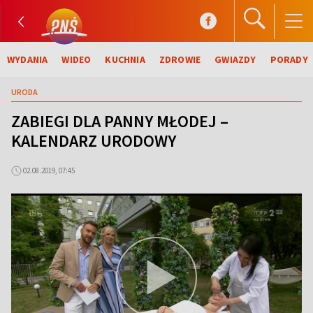
WYDANIA
WIDEO
KUCHNIA
ZDROWIE
GWIAZDY
PORADY
URODA
ZABIEGI DLA PANNY MŁODEJ –
KALENDARZ URODOWY
02.08.2019, 07:45