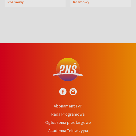
Rozmowy
Rozmowy
prosta
Abonament TVP
Rada Programowa
Ogłoszenia przetargowe
Akademia Telewizyjna