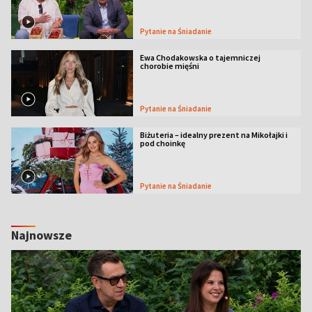
Pytanie na Śniadanie
Ewa Chodakowska o tajemniczej
chorobie mięśni
Pytanie na Śniadanie
Biżuteria – idealny prezent na Mikołajki i
pod choinkę
Pytanie na Śniadanie
Najnowsze