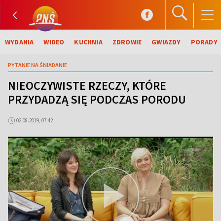
WYDANIA
WIDEO
KUCHNIA
ZDROWIE
GWIAZDY
PORADY
PYTANIE NA ŚNIADANIE
NIEOCZYWISTE RZECZY, KTÓRE
PRZYDADZĄ SIĘ PODCZAS PORODU
02.08.2019, 07:42