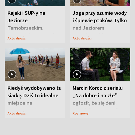
Kajaki i SUP-y na
Joga przy szumie wody
Jeziorze
i śpiewie ptaków. Tylko
Tarnobrzeskim.
nad Jeziorem
Przyrodnicy zwracają
Tarnobrzeskim
Aktualności
Aktualności
uwagę na coś jeszcze
Kiedyś wydobywano tu
Marcin Korcz z serialu
siarkę. Dziś to idealne
„Na dobre i na złe”
miejsce na
ogłosił, że się żeni.
wypoczynek
Zdradził, co zmienił
Aktualności
Rozmowy
syn