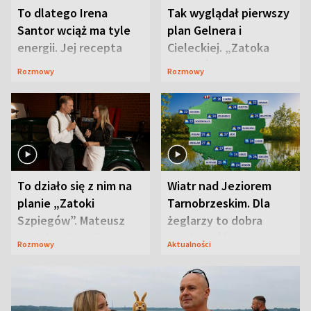
To dlatego Irena
Tak wyglądał pierwszy
Santor wciąż ma tyle
plan Gelnera i
energii. Jej recepta
Cieleckiej. „Zatoka
jest zaskakująco
szpiegów” od razu ich
Rozmowy
Rozmowy
prosta
zaskoczyła
To działo się z nim na
Wiatr nad Jeziorem
planie „Zatoki
Tarnobrzeskim. Dla
Szpiegów”. Mateusz
żeglarzy to dobra
Janicki odsłonił
wiadomość
Rozmowy
Aktualności
aktorski sekret