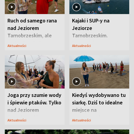
Ruch od samego rana
Kajaki i SUP-y na
nad Jeziorem
Jeziorze
Tarnobrzeskim, ale
Tarnobrzeskim.
ważna jest jedna
Przyrodnicy zwracają
Aktualności
Aktualności
zasada
uwagę na coś jeszcze
Joga przy szumie wody
Kiedyś wydobywano tu
i śpiewie ptaków. Tylko
siarkę. Dziś to idealne
nad Jeziorem
miejsce na
Tarnobrzeskim
wypoczynek
Aktualności
Aktualności