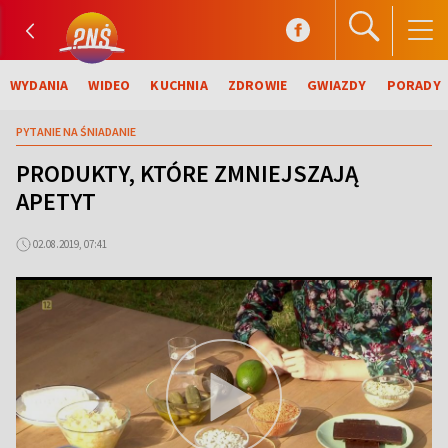
WYDANIA
WIDEO
KUCHNIA
ZDROWIE
GWIAZDY
PORADY
PYTANIE NA ŚNIADANIE
PRODUKTY, KTÓRE ZMNIEJSZAJĄ
APETYT
02.08.2019, 07:41