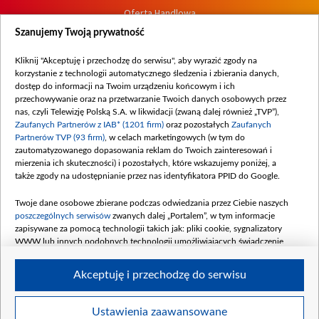
Oferta Handlowa
Dostępność
Szanujemy Twoją prywatność
Moje zgody
Kliknij "Akceptuję i przechodzę do serwisu", aby wyrazić zgody na
Procedura zgłoszeń wewnętrznych
korzystanie z technologii automatycznego śledzenia i zbierania danych,
dostęp do informacji na Twoim urządzeniu końcowym i ich
przechowywanie oraz na przetwarzanie Twoich danych osobowych przez
nas, czyli Telewizję Polską S.A. w likwidacji (zwaną dalej również „TVP”),
Zaufanych Partnerów z IAB* (1201 firm)
oraz pozostałych
Zaufanych
Partnerów TVP (93 firm)
, w celach marketingowych (w tym do
zautomatyzowanego dopasowania reklam do Twoich zainteresowań i
mierzenia ich skuteczności) i pozostałych, które wskazujemy poniżej, a
także zgody na udostępnianie przez nas identyfikatora PPID do Google.
Twoje dane osobowe zbierane podczas odwiedzania przez Ciebie naszych
poszczególnych serwisów
zwanych dalej „Portalem”, w tym informacje
zapisywane za pomocą technologii takich jak: pliki cookie, sygnalizatory
WWW lub innych podobnych technologii umożliwiających świadczenie
dopasowanych i bezpiecznych usług, personalizację treści oraz reklam,
udostępnianie funkcji mediów społecznościowych oraz analizowanie ruchu
Akceptuję i przechodzę do serwisu
w Internecie.
Twoje dane osobowe zbierane podczas odwiedzania przez Ciebie
Ustawienia zaawansowane