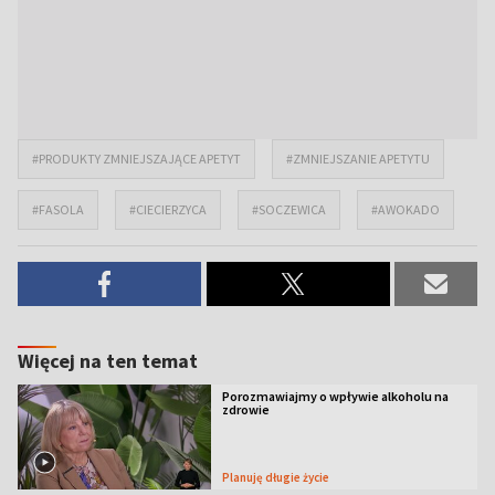
#PRODUKTY ZMNIEJSZAJĄCE APETYT
#ZMNIEJSZANIE APETYTU
#FASOLA
#CIECIERZYCA
#SOCZEWICA
#AWOKADO
Więcej na ten temat
Porozmawiajmy o wpływie alkoholu na
zdrowie
Planuję długie życie