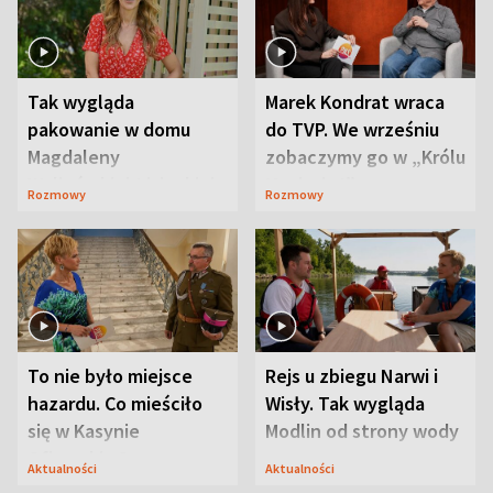
Tak wygląda
Marek Kondrat wraca
pakowanie w domu
do TVP. We wrześniu
Magdaleny
zobaczymy go w „Królu
Waligórskiej-Lisieckiej.
Maciusiu I”
Rozmowy
Rozmowy
Mąż nie odpuszcza
To nie było miejsce
Rejs u zbiegu Narwi i
hazardu. Co mieściło
Wisły. Tak wygląda
się w Kasynie
Modlin od strony wody
Oficerskim?
Aktualności
Aktualności