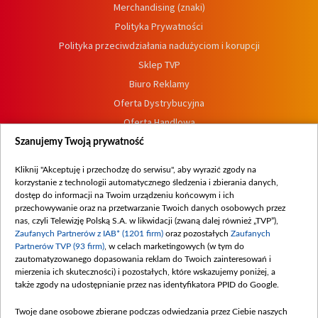
Merchandising (znaki)
Polityka Prywatności
Polityka przeciwdziałania nadużyciom i korupcji
Sklep TVP
Biuro Reklamy
Oferta Dystrybucyjna
Oferta Handlowa
Dostępność
Szanujemy Twoją prywatność
Moje zgody
Kliknij "Akceptuję i przechodzę do serwisu", aby wyrazić zgody na
Procedura zgłoszeń wewnętrznych
korzystanie z technologii automatycznego śledzenia i zbierania danych,
dostęp do informacji na Twoim urządzeniu końcowym i ich
przechowywanie oraz na przetwarzanie Twoich danych osobowych przez
nas, czyli Telewizję Polską S.A. w likwidacji (zwaną dalej również „TVP”),
Zaufanych Partnerów z IAB* (1201 firm)
oraz pozostałych
Zaufanych
Partnerów TVP (93 firm)
, w celach marketingowych (w tym do
zautomatyzowanego dopasowania reklam do Twoich zainteresowań i
mierzenia ich skuteczności) i pozostałych, które wskazujemy poniżej, a
także zgody na udostępnianie przez nas identyfikatora PPID do Google.
Twoje dane osobowe zbierane podczas odwiedzania przez Ciebie naszych