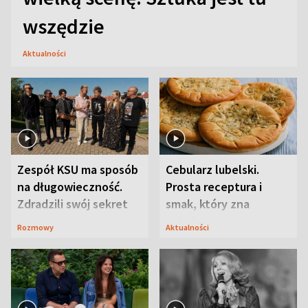
wszędzie
Aktualności
Zespół KSU ma sposób
Cebularz lubelski.
na długowieczność.
Prosta receptura i
Zdradzili swój sekret
smak, który zna
Lubelszczyzna
Rozmowy
Aktualności