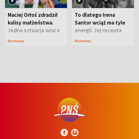
Maciej Orłoś zdradził
To dlatego Irena
kulisy małżeństwa.
Santor wciąż ma tyle
Jedna sytuacja wraca
energii. Jej recepta
jak bumerang
jest zaskakująco
Rozmowy
Rozmowy
prosta