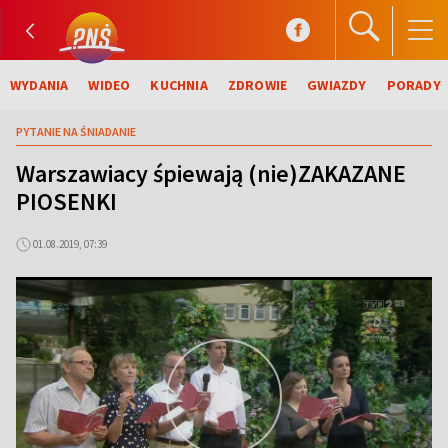
WYDANIA
WIDEO
KUCHNIA
ZDROWIE
GWIAZDY
PORADY
PYTANIE NA ŚNIADANIE
Warszawiacy śpiewają (nie)ZAKAZANE
PIOSENKI
01.08.2019, 07:39