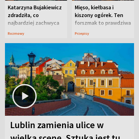
Katarzyna Bujakiewicz
Mięso, kiełbasa i
zdradziła, co
kiszony ogórek. Ten
najbardziej zachwyca
forszmak to prawdziwa
ją w Lublinie
uczta
Rozmowy
Przepisy
Lublin zamienia ulice w
wielką scenę. Sztuka jest tu