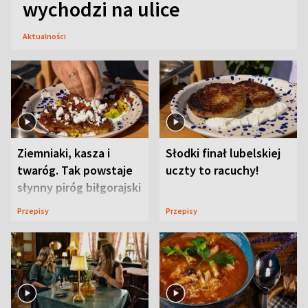
wychodzi na ulice
Aktualności
Ziemniaki, kasza i
Słodki finał lubelskiej
twaróg. Tak powstaje
uczty to racuchy!
słynny piróg biłgorajski
Przepisy
Przepisy