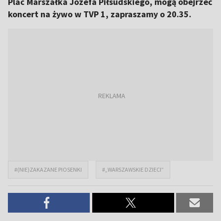
Plac Marszałka Józefa Piłsudskiego, mogą obejrzeć
koncert na żywo w TVP 1, zapraszamy o 20.35.
#(NIE)ZAKAZANE PIOSENKI
#„WARSZAWSKIE DZIECI”