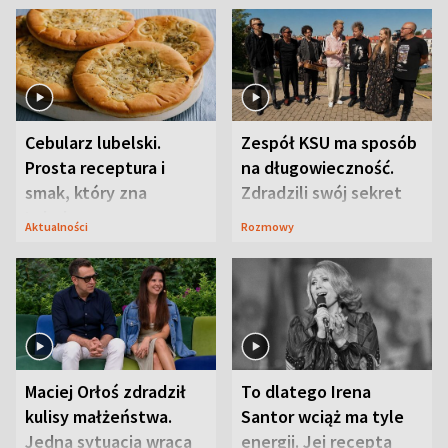
Cebularz lubelski.
Zespół KSU ma sposób
Prosta receptura i
na długowieczność.
smak, który zna
Zdradzili swój sekret
Lubelszczyzna
Aktualności
Rozmowy
Maciej Orłoś zdradził
To dlatego Irena
kulisy małżeństwa.
Santor wciąż ma tyle
Jedna sytuacja wraca
energii. Jej recepta