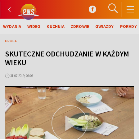
WYDANIA
WIDEO
KUCHNIA
ZDROWIE
GWIAZDY
PORADY
URODA
SKUTECZNE ODCHUDZANIE W KAŻDYM
WIEKU
31.07.2019, 08:08