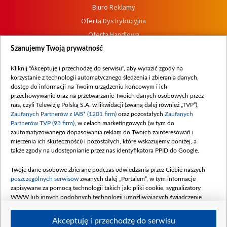
Biuro Reklamy
Oferta Dystrybucyjna
Oferta Handlowa
Dostępność
Szanujemy Twoją prywatność
Moje zgody
Kliknij "Akceptuję i przechodzę do serwisu", aby wyrazić zgody na
Procedura zgłoszeń wewnętrznych
korzystanie z technologii automatycznego śledzenia i zbierania danych,
dostęp do informacji na Twoim urządzeniu końcowym i ich
przechowywanie oraz na przetwarzanie Twoich danych osobowych przez
nas, czyli Telewizję Polską S.A. w likwidacji (zwaną dalej również „TVP”),
Zaufanych Partnerów z IAB* (1201 firm)
oraz pozostałych
Zaufanych
Partnerów TVP (93 firm)
, w celach marketingowych (w tym do
zautomatyzowanego dopasowania reklam do Twoich zainteresowań i
mierzenia ich skuteczności) i pozostałych, które wskazujemy poniżej, a
także zgody na udostępnianie przez nas identyfikatora PPID do Google.
Twoje dane osobowe zbierane podczas odwiedzania przez Ciebie naszych
poszczególnych serwisów
zwanych dalej „Portalem”, w tym informacje
zapisywane za pomocą technologii takich jak: pliki cookie, sygnalizatory
WWW lub innych podobnych technologii umożliwiających świadczenie
dopasowanych i bezpiecznych usług, personalizację treści oraz reklam,
udostępnianie funkcji mediów społecznościowych oraz analizowanie ruchu
Akceptuję i przechodzę do serwisu
w Internecie.