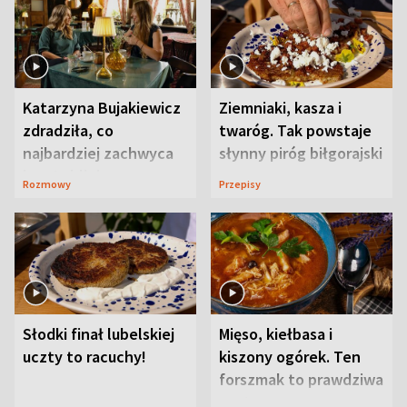
Katarzyna Bujakiewicz
Ziemniaki, kasza i
zdradziła, co
twaróg. Tak powstaje
najbardziej zachwyca
słynny piróg biłgorajski
ją w Lublinie
Rozmowy
Przepisy
Słodki finał lubelskiej
Mięso, kiełbasa i
uczty to racuchy!
kiszony ogórek. Ten
forszmak to prawdziwa
uczta