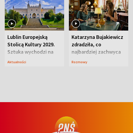
Lublin Europejską
Katarzyna Bujakiewicz
Stolicą Kultury 2029.
zdradziła, co
Sztuka wychodzi na
najbardziej zachwyca
ulice
ją w Lublinie
Aktualności
Rozmowy