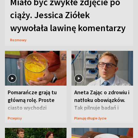
Miało być zwykłe zdjęcie po
ciąży. Jessica Ziółek
wywołała lawinę komentarzy
Rozmowy
Pomarańcze grają tu
Aneta Zając o zdrowiu i
główną rolę. Proste
natłoku obowiązków.
ciasto wychodzi
Tak pilnuje badań i
wyjątkowo wilgotne
wizyt
Przepisy
Planuję długie życie