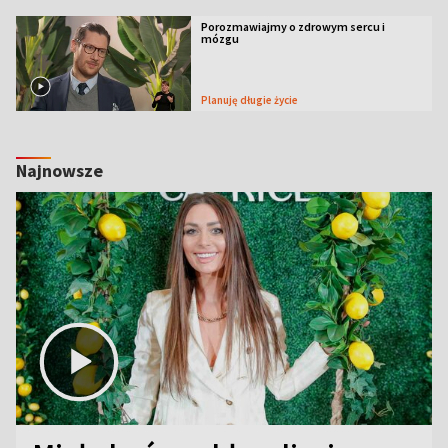
Porozmawiajmy o zdrowym sercu i
mózgu
Planuję długie życie
Najnowsze