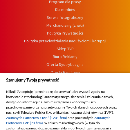
Program dla prasy
Dla mediów
Serwis fotograficzny
Merchandising (znaki)
Polityka Prywatności
Polityka przeciwdziałania nadużyciom i korupcji
Sklep TVP
Biuro Reklamy
Oferta Dystrybucyjna
Oferta Handlowa
Dostępność
Szanujemy Twoją prywatność
Moje zgody
Kliknij "Akceptuję i przechodzę do serwisu", aby wyrazić zgody na
Procedura zgłoszeń wewnętrznych
korzystanie z technologii automatycznego śledzenia i zbierania danych,
dostęp do informacji na Twoim urządzeniu końcowym i ich
przechowywanie oraz na przetwarzanie Twoich danych osobowych przez
nas, czyli Telewizję Polską S.A. w likwidacji (zwaną dalej również „TVP”),
Zaufanych Partnerów z IAB* (1201 firm)
oraz pozostałych
Zaufanych
Partnerów TVP (93 firm)
, w celach marketingowych (w tym do
zautomatyzowanego dopasowania reklam do Twoich zainteresowań i