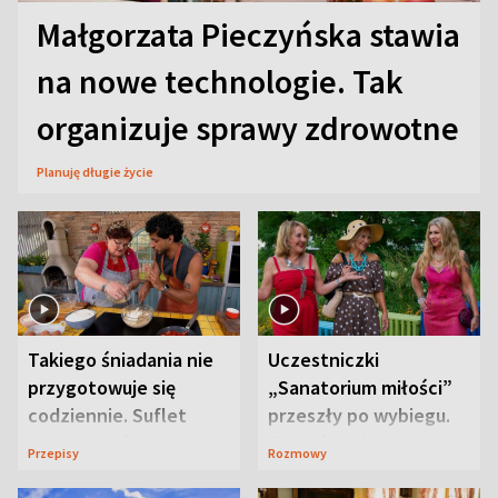
Małgorzata Pieczyńska stawia
na nowe technologie. Tak
organizuje sprawy zdrowotne
Planuję długie życie
Takiego śniadania nie
Uczestniczki
przygotowuje się
„Sanatorium miłości”
codziennie. Suflet
przeszły po wybiegu.
serowy zachwyca
Te stylizacje
Przepisy
Rozmowy
smakiem
przyciągały wzrok