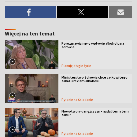
Więcej na ten temat
Porozmawiajmy o wpływie alkoholu na
zdrowie
Planuję długie życie
Ministerstwo Zdrowia chce całkowitego
zakazu reklam alkoholu
Pytanie na Śniadanie
Nowotwory u mężczyzn - nadal tematem
tabu?
Pytanie na Śniadanie