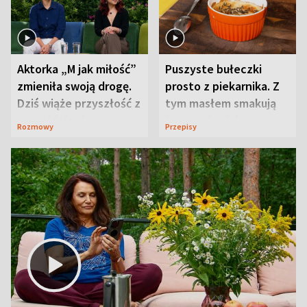
Aktorka „M jak miłość”
Puszyste bułeczki
zmieniła swoją drogę.
prosto z piekarnika. Z
Dziś wiąże przyszłość z
tym masłem smakują
neurobiologią
jeszcze lepiej
Rozmowy
Przepisy