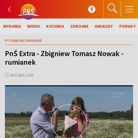
WYDANIA
WIDEO
KUCHNIA
ZDROWIE
GWIAZDY
PORADY
PYTANIE NA ŚNIADANIE
PnŚ Extra - Zbigniew Tomasz Nowak -
rumianek
30.07.2019, 11:03