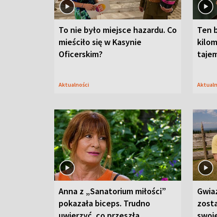
To nie było miejsce hazardu. Co
Ten 
mieściło się w Kasynie
kilom
Oficerskim?
taje
Aktualności
Aktual
Anna z „Sanatorium miłości”
Gwia
pokazała biceps. Trudno
zost
uwierzyć, co przeszła
swoj