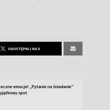
UDOSTĘPNIJ NA X
teczne emocje! „Pytanie na śniadanie”
yjątkowy spot