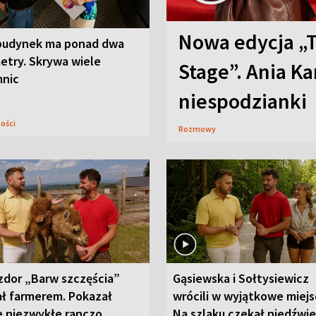
Nowa edycja „
budynek ma ponad dwa
etry. Skrywa wiele
Stage”. Ania K
mnic
niespodzianki
ności
Rozmowy
zdor „Barw szczęścia”
Gąsiewska i Sołtysiewicz
ał farmerem. Pokazał
wrócili w wyjątkowe miejs
e niezwykłe ranczo
Na szlaku czekał niedźwi