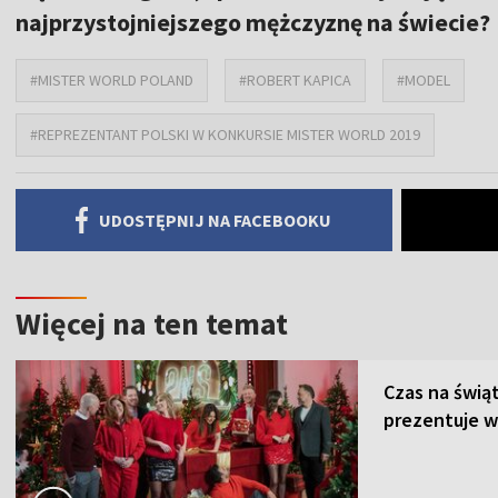
najprzystojniejszego mężczyznę na świecie?
#MISTER WORLD POLAND
#ROBERT KAPICA
#MODEL
#REPREZENTANT POLSKI W KONKURSIE MISTER WORLD 2019
UDOSTĘPNIJ NA FACEBOOKU
Więcej na ten temat
Czas na świą
prezentuje w