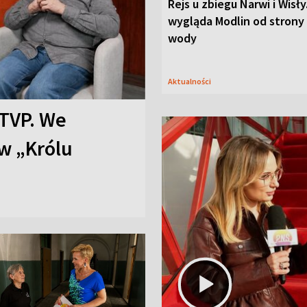
Rejs u zbiegu Narwi i Wisły
wygląda Modlin od strony
wody
Aktualności
TVP. We
w „Królu