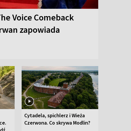
The Voice Comeback
arwan zapowiada
Cytadela, spichlerz i Wieża
ce.
Czerwona. Co skrywa Modlin?
edź