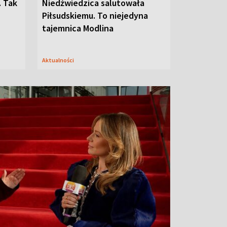
. Tak
Niedźwiedzica salutowała
Piłsudskiemu. To niejedyna
tajemnica Modlina
Aktualności