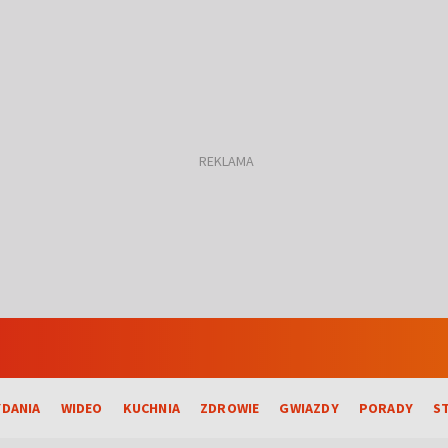
DANIA
WIDEO
KUCHNIA
ZDROWIE
GWIAZDY
PORADY
S