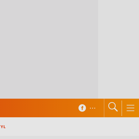
...
TYL