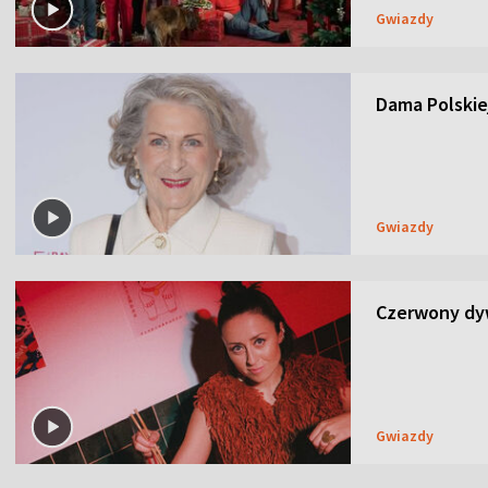
Gwiazdy
Dama Polskiej
Gwiazdy
Czerwony dyw
Gwiazdy