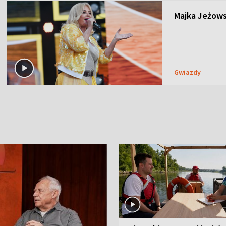
Majka Jeżows
Gwiazdy