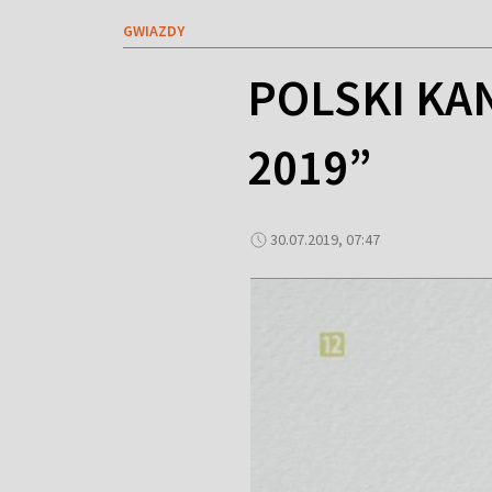
GWIAZDY
POLSKI KA
2019”
30.07.2019, 07:47