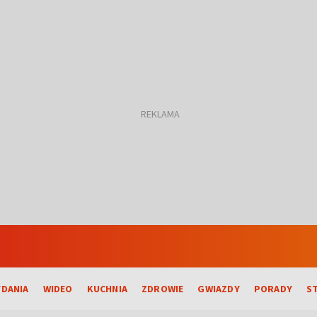
DANIA
WIDEO
KUCHNIA
ZDROWIE
GWIAZDY
PORADY
S