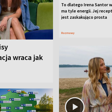
To dlatego Irena Santor w
ma tyle energii. Jej recep
jest zaskakująco prosta
Rozmowy
isy
cja wraca jak