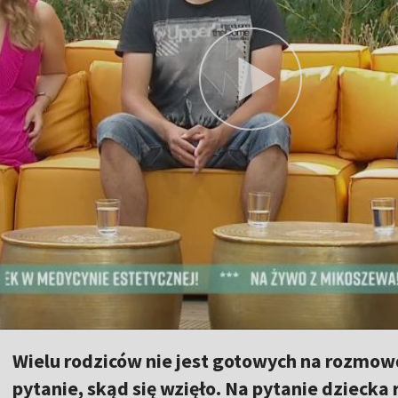
Wielu rodziców nie jest gotowych na rozmow
pytanie, skąd się wzięło. Na pytanie dziecka