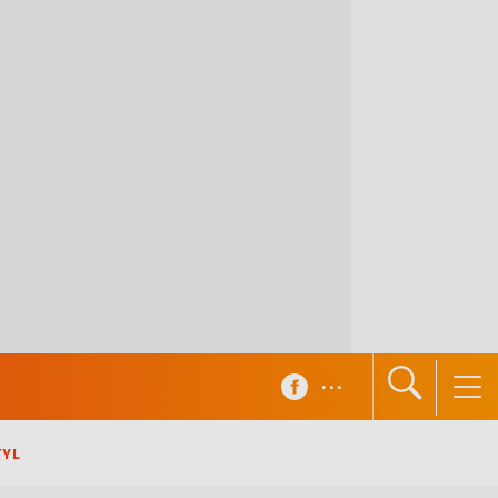
...
TYL