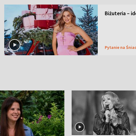
Biżuteria – i
Pytanie na Śnia