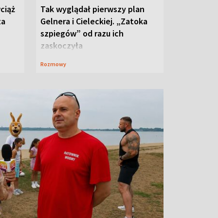
ciąż
Tak wyglądał pierwszy plan
ta
Gelnera i Cieleckiej. „Zatoka
szpiegów” od razu ich
zaskoczyła
Rozmowy