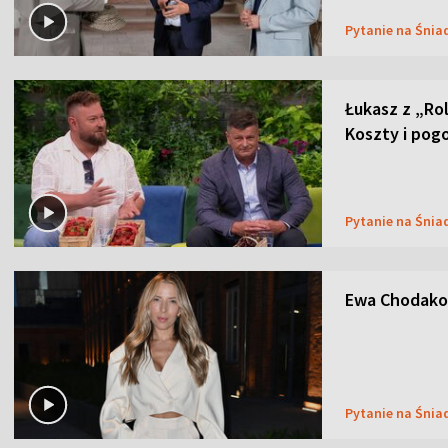
Pytanie na Śnia
Łukasz z „Ro
Koszty i pog
Pytanie na Śnia
Ewa Chodakow
Pytanie na Śnia