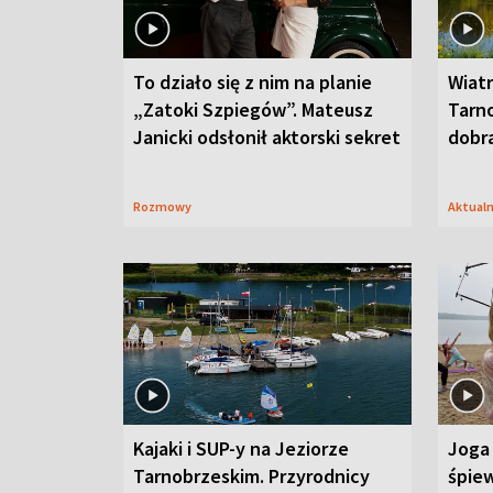
To działo się z nim na planie
Wiat
„Zatoki Szpiegów”. Mateusz
Tarno
Janicki odsłonił aktorski sekret
dobr
Rozmowy
Aktual
Kajaki i SUP-y na Jeziorze
Joga 
Tarnobrzeskim. Przyrodnicy
śpiew