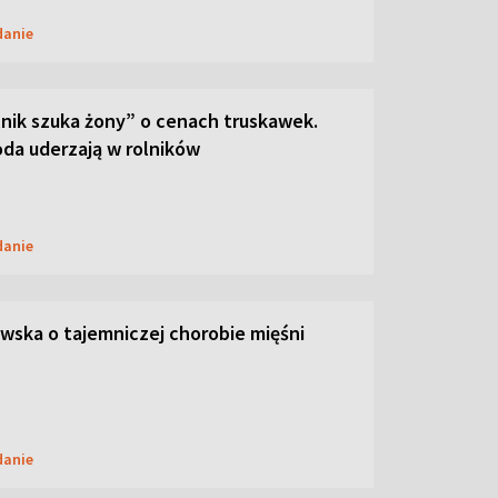
danie
lnik szuka żony” o cenach truskawek.
oda uderzają w rolników
danie
ska o tajemniczej chorobie mięśni
danie