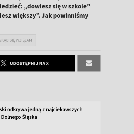
edzieć: „dowiesz się w szkole”
iesz większy”. Jak powinniśmy
SKĄD SIĘ WZIĘŁAM
UDOSTĘPNIJ NA X
ski odkrywa jedną z najciekawszych
 Dolnego Śląska