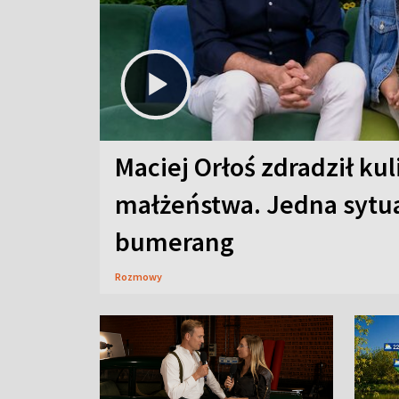
Maciej Orłoś zdradził kul
małżeństwa. Jedna sytua
bumerang
Rozmowy