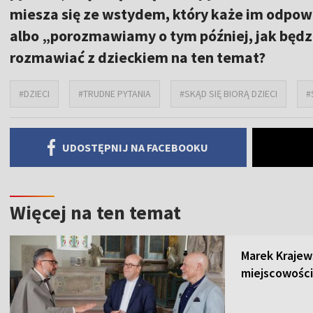
miesza się ze wstydem, który każe im odpowi
albo „porozmawiamy o tym później, jak będz
rozmawiać z dzieckiem na ten temat?
#DZIECI
#TRUDNE PYTANIA
#SKĄD SIĘ BIORĄ DZIECI
#
UDOSTĘPNIJ NA FACEBOOKU
Więcej na ten temat
Marek Krajew
miejscowości