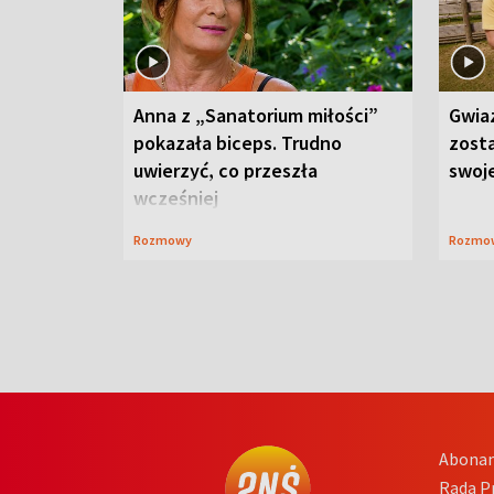
Anna z „Sanatorium miłości”
Gwia
pokazała biceps. Trudno
zost
uwierzyć, co przeszła
swoj
wcześniej
Rozmowy
Rozmo
Abona
Rada 