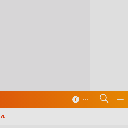
...
TYL