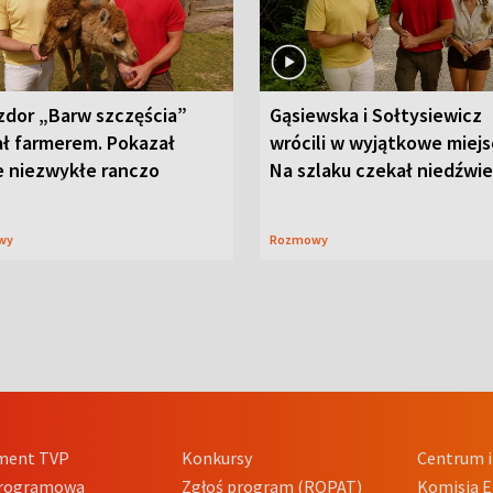
zdor „Barw szczęścia”
Gąsiewska i Sołtysiewicz
ał farmerem. Pokazał
wrócili w wyjątkowe miejs
e niezwykłe ranczo
Na szlaku czekał niedźwi
wy
Rozmowy
ment TVP
Konkursy
Centrum i
Programowa
Zgłoś program (ROPAT)
Komisja E