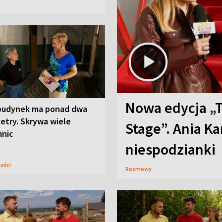
Nowa edycja „
budynek ma ponad dwa
etry. Skrywa wiele
Stage”. Ania K
mnic
niespodzianki
ności
Rozmowy