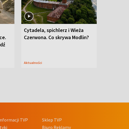
Cytadela, spichlerz i Wieża
ce.
Czerwona. Co skrywa Modlin?
edź
Aktualności
nformacji TVP
Sklep TVP
tyki
Biuro Reklamy