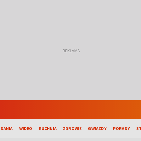
DANIA
WIDEO
KUCHNIA
ZDROWIE
GWIAZDY
PORADY
S