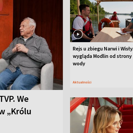
Rejs u zbiegu Narwi i Wisły
wygląda Modlin od strony
wody
Aktualności
TVP. We
w „Królu