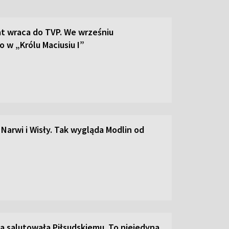
t wraca do TVP. We wrześniu
 w „Królu Maciusiu I”
 Narwi i Wisły. Tak wygląda Modlin od
a salutowała Piłsudskiemu. To niejedyna