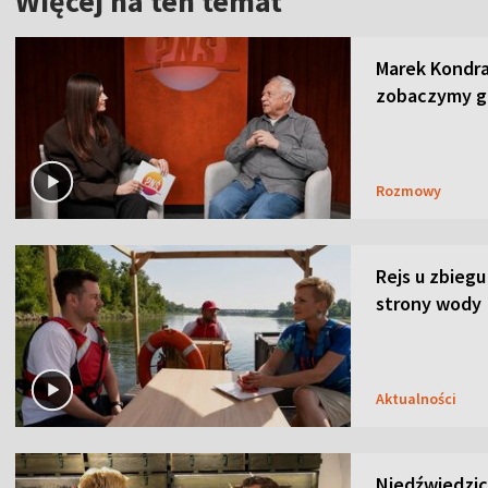
Więcej na ten temat
Marek Kondra
zobaczymy go
Rozmowy
Rejs u zbiegu
strony wody
Aktualności
Niedźwiedzic