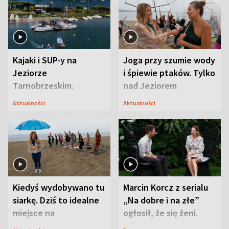
Kajaki i SUP-y na
Joga przy szumie wody
Jeziorze
i śpiewie ptaków. Tylko
Tarnobrzeskim.
nad Jeziorem
Przyrodnicy zwracają
Tarnobrzeskim
Aktualności
Aktualności
uwagę na coś jeszcze
Kiedyś wydobywano tu
Marcin Korcz z serialu
siarkę. Dziś to idealne
„Na dobre i na złe”
miejsce na
ogłosił, że się żeni.
wypoczynek
Zdradził, co zmienił