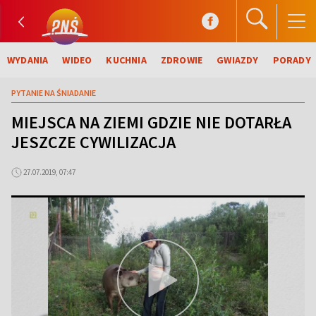
WYDANIA
WIDEO
KUCHNIA
ZDROWIE
GWIAZDY
PORADY
PYTANIE NA ŚNIADANIE
MIEJSCA NA ZIEMI GDZIE NIE DOTARŁA
JESZCZE CYWILIZACJA
27.07.2019, 07:47