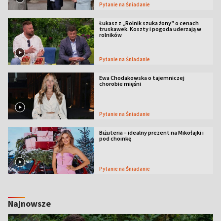
Pytanie na Śniadanie
Łukasz z „Rolnik szuka żony” o cenach
truskawek. Koszty i pogoda uderzają w
rolników
Pytanie na Śniadanie
Ewa Chodakowska o tajemniczej
chorobie mięśni
Pytanie na Śniadanie
Biżuteria – idealny prezent na Mikołajki i
pod choinkę
Pytanie na Śniadanie
Najnowsze