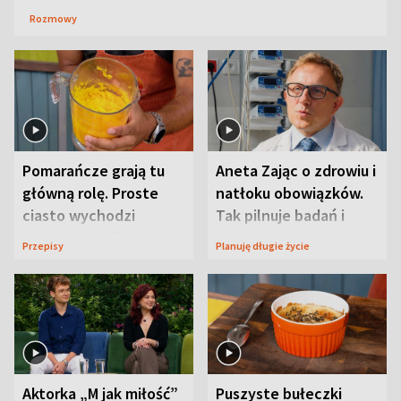
Rozmowy
Pomarańcze grają tu
Aneta Zając o zdrowiu i
główną rolę. Proste
natłoku obowiązków.
ciasto wychodzi
Tak pilnuje badań i
wyjątkowo wilgotne
wizyt
Przepisy
Planuję długie życie
Aktorka „M jak miłość”
Puszyste bułeczki