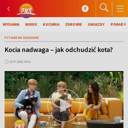
WYDANIA
WIDEO
KUCHNIA
ZDROWIE
GWIAZDY
PORADY
PYTANIE NA ŚNIADANIE
Kocia nadwaga – jak odchudzić kota?
25.07.2019, 04:02