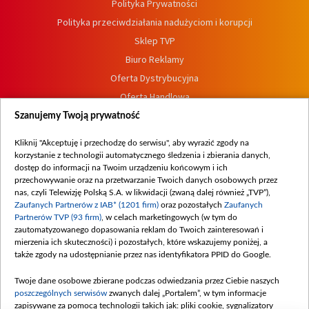
Polityka Prywatności
Polityka przeciwdziałania nadużyciom i korupcji
Sklep TVP
Biuro Reklamy
Oferta Dystrybucyjna
Oferta Handlowa
Dostępność
Szanujemy Twoją prywatność
Moje zgody
Kliknij "Akceptuję i przechodzę do serwisu", aby wyrazić zgody na
Procedura zgłoszeń wewnętrznych
korzystanie z technologii automatycznego śledzenia i zbierania danych,
dostęp do informacji na Twoim urządzeniu końcowym i ich
przechowywanie oraz na przetwarzanie Twoich danych osobowych przez
nas, czyli Telewizję Polską S.A. w likwidacji (zwaną dalej również „TVP”),
Zaufanych Partnerów z IAB* (1201 firm)
oraz pozostałych
Zaufanych
Partnerów TVP (93 firm)
, w celach marketingowych (w tym do
zautomatyzowanego dopasowania reklam do Twoich zainteresowań i
mierzenia ich skuteczności) i pozostałych, które wskazujemy poniżej, a
także zgody na udostępnianie przez nas identyfikatora PPID do Google.
Twoje dane osobowe zbierane podczas odwiedzania przez Ciebie naszych
poszczególnych serwisów
zwanych dalej „Portalem”, w tym informacje
zapisywane za pomocą technologii takich jak: pliki cookie, sygnalizatory