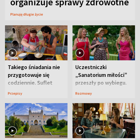
organizuje sprawy zdrowotne
Planuję długie życie
Takiego śniadania nie
Uczestniczki
przygotowuje się
„Sanatorium miłości”
codziennie. Suflet
przeszły po wybiegu.
serowy zachwyca
Te stylizacje
Przepisy
Rozmowy
smakiem
przyciągały wzrok