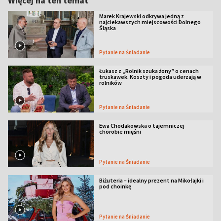
Więcej na ten temat
Marek Krajewski odkrywa jedną z
najciekawszych miejscowości Dolnego
Śląska
Pytanie na Śniadanie
Łukasz z „Rolnik szuka żony” o cenach
truskawek. Koszty i pogoda uderzają w
rolników
Pytanie na Śniadanie
Ewa Chodakowska o tajemniczej
chorobie mięśni
Pytanie na Śniadanie
Biżuteria – idealny prezent na Mikołajki i
pod choinkę
Pytanie na Śniadanie