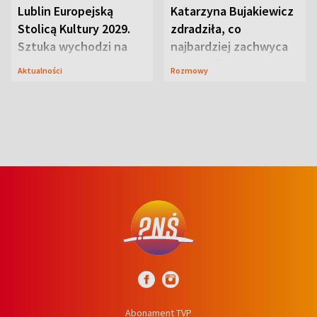
Lublin Europejską
Katarzyna Bujakiewicz
Stolicą Kultury 2029.
zdradziła, co
Sztuka wychodzi na
najbardziej zachwyca
ulice
ją w Lublinie
Aktualności
Rozmowy
Abonament TVP