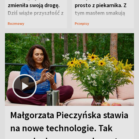
zmieniła swoją drogę.
prosto z piekarnika. Z
Dziś wiąże przyszłość z
tym masłem smakują
neurobiologią
jeszcze lepiej
Rozmowy
Przepisy
Małgorzata Pieczyńska stawia
na nowe technologie. Tak