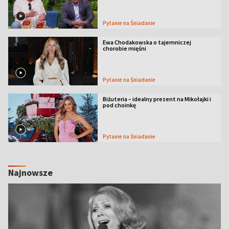
Pytanie na Śniadanie
Ewa Chodakowska o tajemniczej
chorobie mięśni
Pytanie na Śniadanie
Biżuteria – idealny prezent na Mikołajki i
pod choinkę
Pytanie na Śniadanie
Najnowsze