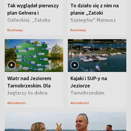
Tak wyglądał pierwszy
To działo się z nim na
plan Gelnera i
planie „Zatoki
Cieleckiej. „Zatoka
Szpiegów”. Mateusz
szpiegów” od razu ich
Janicki odsłonił
Rozmowy
Rozmowy
zaskoczyła
aktorski sekret
Wiatr nad Jeziorem
Kajaki i SUP-y na
Tarnobrzeskim. Dla
Jeziorze
żeglarzy to dobra
Tarnobrzeskim.
wiadomość
Przyrodnicy zwracają
Aktualności
Aktualności
uwagę na coś jeszcze