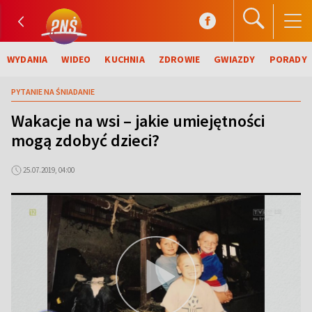
WYDANIA
WIDEO
KUCHNIA
ZDROWIE
GWIAZDY
PORADY
PYTANIE NA ŚNIADANIE
Wakacje na wsi – jakie umiejętności
mogą zdobyć dzieci?
25.07.2019, 04:00