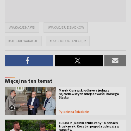
#WAKACJE NA WSI
#WAKACJE U DZIADKÓW
#SIELSKIE WAKACJE
#PSYCHOLOG DZIECIĘCY
Więcej na ten temat
Marek Krajewski odkrywa jedną z
najciekawszych miejscowości Dolnego
Śląska
Pytanie na Śniadanie
Łukasz z „Rolnik szuka żony” o cenach
truskawek. Koszty i pogoda uderzają w
rolników