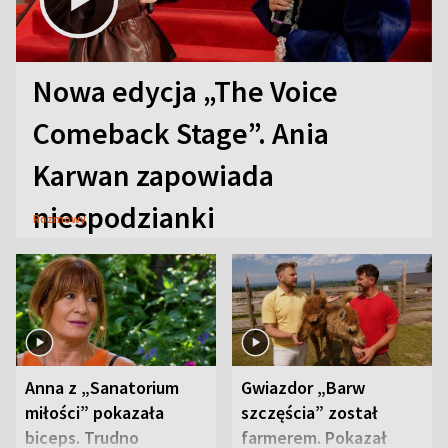
Nowa edycja „The Voice
Comeback Stage”. Ania
Karwan zapowiada
niespodzianki
Rozmowy
Anna z „Sanatorium
Gwiazdor „Barw
miłości” pokazała
szczęścia” został
biceps. Trudno
farmerem. Pokazał