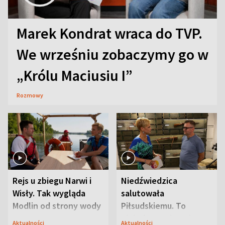
Marek Kondrat wraca do TVP.
We wrześniu zobaczymy go w
„Królu Maciusiu I”
Rozmowy
Rejs u zbiegu Narwi i
Niedźwiedzica
Wisły. Tak wygląda
salutowała
Modlin od strony wody
Piłsudskiemu. To
niejedyna tajemnica
Aktualności
Aktualności