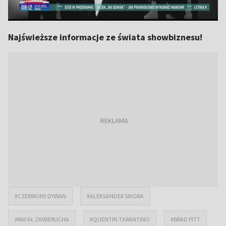
Najświeższe informacje ze świata showbiznesu!
#CZERWONY DYWAN
#ALEKSANDER SIKORA
#RAFAŁ ZAWIERUCHA
#QUENTIN TARANTINO
#BRAD PITT