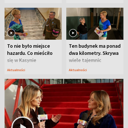
Modlina
To nie było miejsce
Ten budynek ma ponad
hazardu. Co mieściło
dwa kilometry. Skrywa
się w Kasynie
wiele tajemnic
Oficerskim?
Aktualności
Aktualności