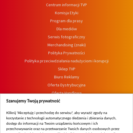
Centrum informacji TVP
Komisja Etyki
Program dla prasy
Dla mediów
Serwis fotograficzny
Merchandising (znaki)
Polityka Prywatności
Polityka przeciwdziałania nadużyciom i korupcji
Sklep TVP
Biuro Reklamy
Oferta Dystrybucyjna
Oferta Handlowa
Dostępność
Szanujemy Twoją prywatność
Moje zgody
Kliknij "Akceptuję i przechodzę do serwisu", aby wyrazić zgody na
Procedura zgłoszeń wewnętrznych
korzystanie z technologii automatycznego śledzenia i zbierania danych,
dostęp do informacji na Twoim urządzeniu końcowym i ich
przechowywanie oraz na przetwarzanie Twoich danych osobowych przez