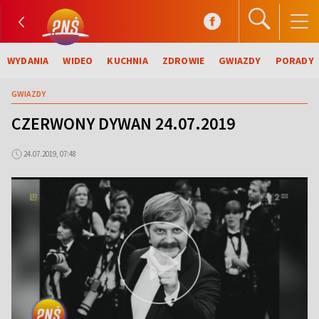
WYDANIA
WIDEO
KUCHNIA
ZDROWIE
GWIAZDY
PORADY
GWIAZDY
CZERWONY DYWAN 24.07.2019
24.07.2019, 07:48