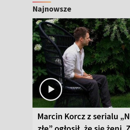
Najnowsze
Marcin Korcz z serialu „N
złe” ogłosił, że się żeni. 