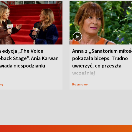
 edycja „The Voice
Anna z „Sanatorium miłoś
back Stage”. Ania Karwan
pokazała biceps. Trudno
wiada niespodzianki
uwierzyć, co przeszła
wcześniej
wy
Rozmowy