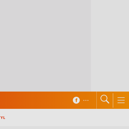
...
TYL