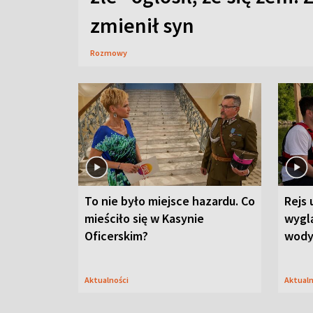
zmienił syn
Rozmowy
To nie było miejsce hazardu. Co
Rejs 
mieściło się w Kasynie
wygl
Oficerskim?
wod
Aktualności
Aktual