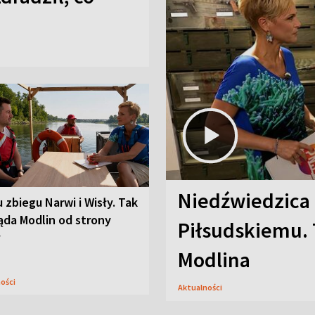
Niedźwiedzica
u zbiegu Narwi i Wisły. Tak
ąda Modlin od strony
Piłsudskiemu. 
y
Modlina
ności
Aktualności