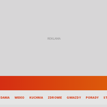
DANIA
WIDEO
KUCHNIA
ZDROWIE
GWIAZDY
PORADY
S