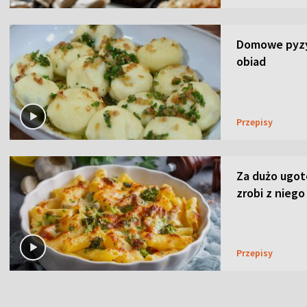
Domowe pyzy 
obiad
Przepisy
Za dużo ugo
zrobi z niego
Przepisy