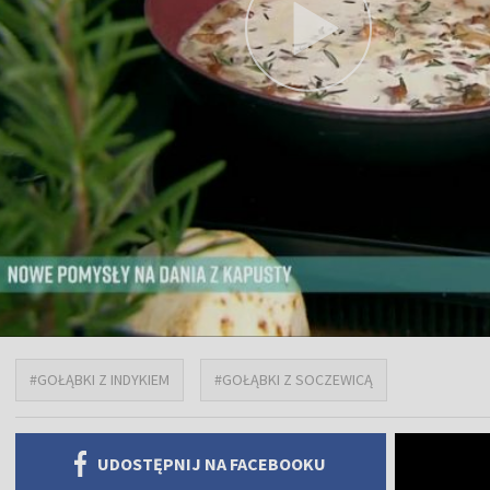
#GOŁĄBKI Z INDYKIEM
#GOŁĄBKI Z SOCZEWICĄ
UDOSTĘPNIJ NA FACEBOOKU