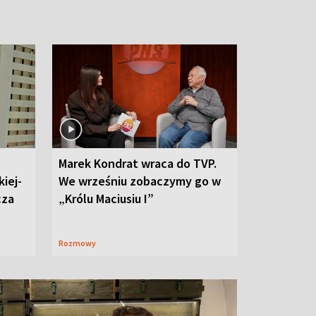
Marek Kondrat wraca do TVP.
iej-
We wrześniu zobaczymy go w
cza
„Królu Maciusiu I”
Rozmowy