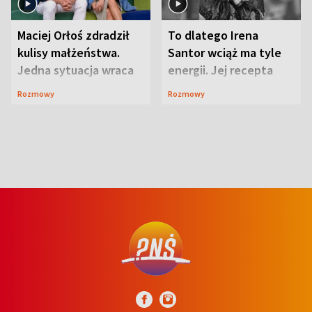
Maciej Orłoś zdradził
To dlatego Irena
kulisy małżeństwa.
Santor wciąż ma tyle
Jedna sytuacja wraca
energii. Jej recepta
jak bumerang
jest zaskakująco
Rozmowy
Rozmowy
prosta