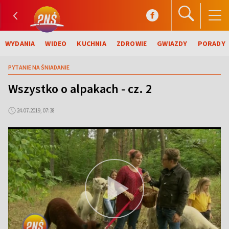
WYDANIA
WIDEO
KUCHNIA
ZDROWIE
GWIAZDY
PORADY
PYTANIE NA ŚNIADANIE
Wszystko o alpakach - cz. 2
24.07.2019, 07:38