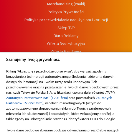
Merchandising (znaki)
Polityka Prywatności
Polityka przeciwdziałania nadużyciom i korupcji
Sklep TVP
Biuro Reklamy
Oferta Dystrybucyjna
Oferta Handlowa
Dostępność
Szanujemy Twoją prywatność
Moje zgody
Kliknij "Akceptuję i przechodzę do serwisu", aby wyrazić zgody na
Procedura zgłoszeń wewnętrznych
korzystanie z technologii automatycznego śledzenia i zbierania danych,
dostęp do informacji na Twoim urządzeniu końcowym i ich
przechowywanie oraz na przetwarzanie Twoich danych osobowych przez
nas, czyli Telewizję Polską S.A. w likwidacji (zwaną dalej również „TVP”),
Zaufanych Partnerów z IAB* (1201 firm)
oraz pozostałych
Zaufanych
Partnerów TVP (93 firm)
, w celach marketingowych (w tym do
zautomatyzowanego dopasowania reklam do Twoich zainteresowań i
mierzenia ich skuteczności) i pozostałych, które wskazujemy poniżej, a
także zgody na udostępnianie przez nas identyfikatora PPID do Google.
Twoje dane osobowe zbierane podczas odwiedzania przez Ciebie naszych