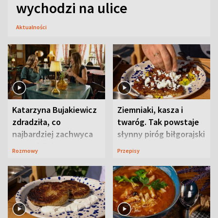
wychodzi na ulice
Aktualności
Katarzyna Bujakiewicz
Ziemniaki, kasza i
zdradziła, co
twaróg. Tak powstaje
najbardziej zachwyca
słynny piróg biłgorajski
ją w Lublinie
Rozmowy
Przepisy