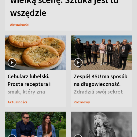
wszędzie
Aktualności
Cebularz lubelski.
Zespół KSU ma sposób
Prosta receptura i
na długowieczność.
smak, który zna
Zdradzili swój sekret
Lubelszczyzna
Aktualności
Rozmowy