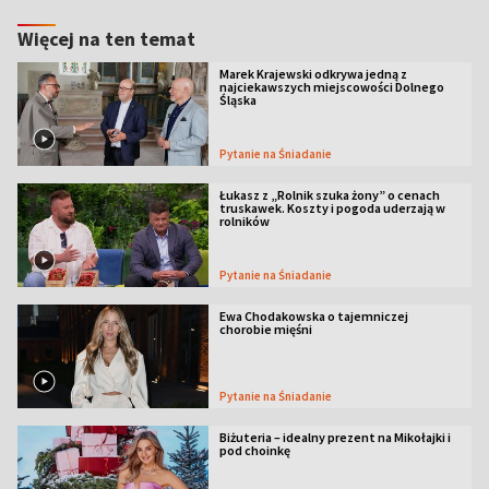
Więcej na ten temat
Marek Krajewski odkrywa jedną z
najciekawszych miejscowości Dolnego
Śląska
Pytanie na Śniadanie
Łukasz z „Rolnik szuka żony” o cenach
truskawek. Koszty i pogoda uderzają w
rolników
Pytanie na Śniadanie
Ewa Chodakowska o tajemniczej
chorobie mięśni
Pytanie na Śniadanie
Biżuteria – idealny prezent na Mikołajki i
pod choinkę