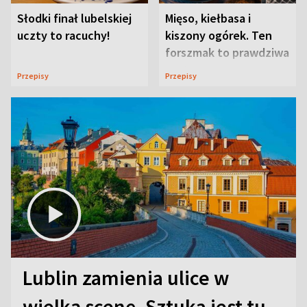
Słodki finał lubelskiej
Mięso, kiełbasa i
uczty to racuchy!
kiszony ogórek. Ten
forszmak to prawdziwa
uczta
Przepisy
Przepisy
Lublin zamienia ulice w
wielką scenę. Sztuka jest tu