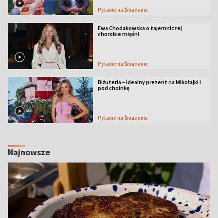
Pytanie na Śniadanie
Ewa Chodakowska o tajemniczej
chorobie mięśni
Pytanie na Śniadanie
Biżuteria – idealny prezent na Mikołajki i
pod choinkę
Pytanie na Śniadanie
Najnowsze