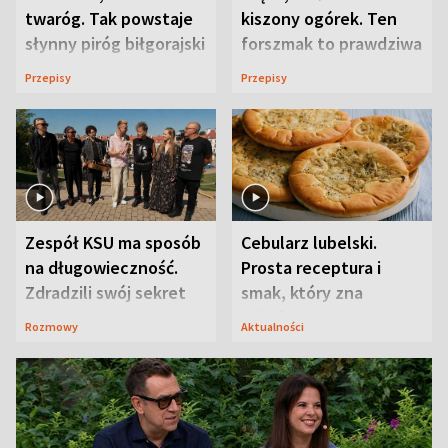
twaróg. Tak powstaje
kiszony ogórek. Ten
słynny piróg biłgorajski
forszmak to prawdziwa
uczta
Przepisy
Przepisy
Zespół KSU ma sposób
Cebularz lubelski.
na długowieczność.
Prosta receptura i
Zdradzili swój sekret
smak, który zna
Lubelszczyzna
Rozmowy
Aktualności