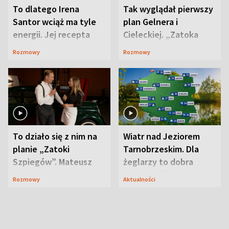
To dlatego Irena
Tak wyglądał pierwszy
Santor wciąż ma tyle
plan Gelnera i
energii. Jej recepta
Cieleckiej. „Zatoka
jest zaskakująco
szpiegów” od razu ich
Rozmowy
Rozmowy
prosta
zaskoczyła
To działo się z nim na
Wiatr nad Jeziorem
planie „Zatoki
Tarnobrzeskim. Dla
Szpiegów”. Mateusz
żeglarzy to dobra
Janicki odsłonił
wiadomość
Rozmowy
Aktualności
aktorski sekret