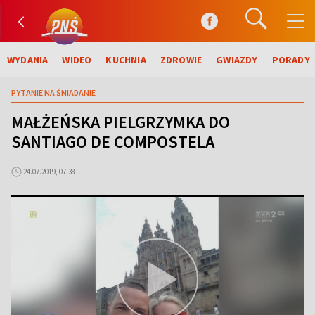
WYDANIA
WIDEO
KUCHNIA
ZDROWIE
GWIAZDY
PORADY
PYTANIE NA ŚNIADANIE
MAŁŻEŃSKA PIELGRZYMKA DO
SANTIAGO DE COMPOSTELA
24.07.2019, 07:38