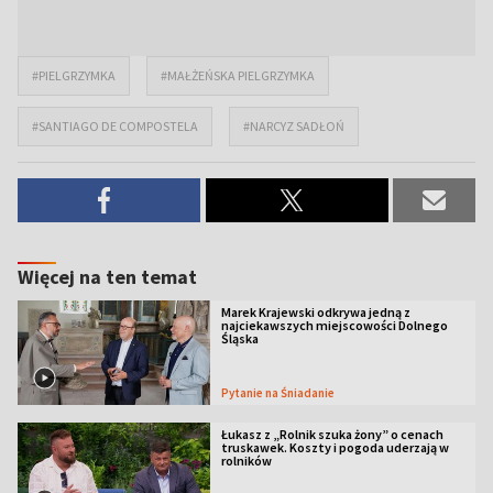
#PIELGRZYMKA
#MAŁŻEŃSKA PIELGRZYMKA
#SANTIAGO DE COMPOSTELA
#NARCYZ SADŁOŃ
Więcej na ten temat
Marek Krajewski odkrywa jedną z
najciekawszych miejscowości Dolnego
Śląska
Pytanie na Śniadanie
Łukasz z „Rolnik szuka żony” o cenach
truskawek. Koszty i pogoda uderzają w
rolników