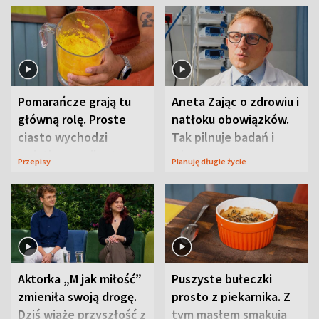
Pomarańcze grają tu
Aneta Zając o zdrowiu i
główną rolę. Proste
natłoku obowiązków.
ciasto wychodzi
Tak pilnuje badań i
wyjątkowo wilgotne
wizyt
Przepisy
Planuję długie życie
Aktorka „M jak miłość”
Puszyste bułeczki
zmieniła swoją drogę.
prosto z piekarnika. Z
Dziś wiąże przyszłość z
tym masłem smakują