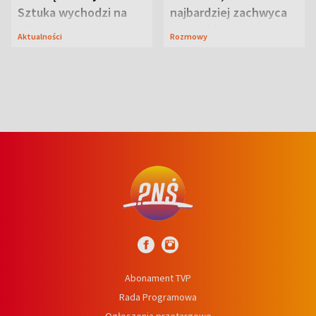
Sztuka wychodzi na
najbardziej zachwyca
ulice
ją w Lublinie
Aktualności
Rozmowy
Abonament TVP
Rada Programowa