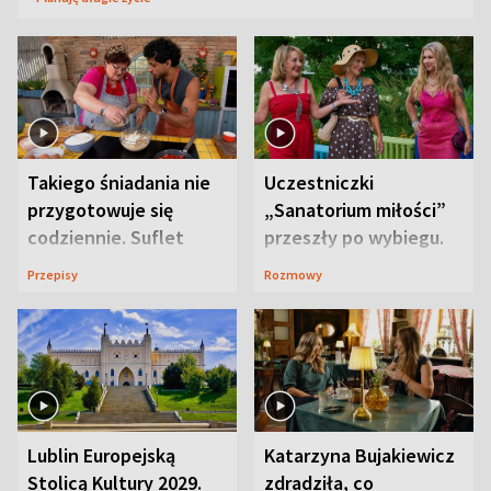
Takiego śniadania nie
Uczestniczki
przygotowuje się
„Sanatorium miłości”
codziennie. Suflet
przeszły po wybiegu.
serowy zachwyca
Te stylizacje
Przepisy
Rozmowy
smakiem
przyciągały wzrok
Lublin Europejską
Katarzyna Bujakiewicz
Stolicą Kultury 2029.
zdradziła, co