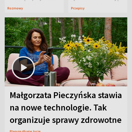
neurobiologią
jeszcze lepiej
Rozmowy
Przepisy
Małgorzata Pieczyńska stawia
na nowe technologie. Tak
organizuje sprawy zdrowotne
Planuję długie życie