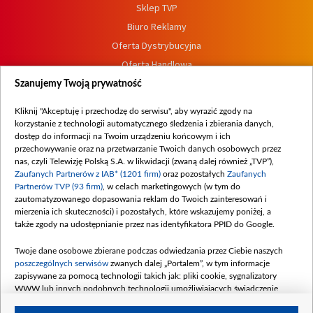
Sklep TVP
Biuro Reklamy
Oferta Dystrybucyjna
Oferta Handlowa
Dostępność
Szanujemy Twoją prywatność
Moje zgody
Kliknij "Akceptuję i przechodzę do serwisu", aby wyrazić zgody na
Procedura zgłoszeń wewnętrznych
korzystanie z technologii automatycznego śledzenia i zbierania danych,
dostęp do informacji na Twoim urządzeniu końcowym i ich
przechowywanie oraz na przetwarzanie Twoich danych osobowych przez
nas, czyli Telewizję Polską S.A. w likwidacji (zwaną dalej również „TVP”),
Zaufanych Partnerów z IAB* (1201 firm)
oraz pozostałych
Zaufanych
Partnerów TVP (93 firm)
, w celach marketingowych (w tym do
zautomatyzowanego dopasowania reklam do Twoich zainteresowań i
mierzenia ich skuteczności) i pozostałych, które wskazujemy poniżej, a
także zgody na udostępnianie przez nas identyfikatora PPID do Google.
Twoje dane osobowe zbierane podczas odwiedzania przez Ciebie naszych
poszczególnych serwisów
zwanych dalej „Portalem”, w tym informacje
zapisywane za pomocą technologii takich jak: pliki cookie, sygnalizatory
WWW lub innych podobnych technologii umożliwiających świadczenie
dopasowanych i bezpiecznych usług, personalizację treści oraz reklam,