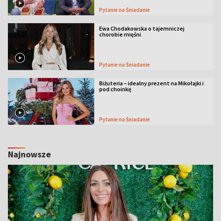
Pytanie na Śniadanie
Ewa Chodakowska o tajemniczej
chorobie mięśni
Pytanie na Śniadanie
Biżuteria – idealny prezent na Mikołajki i
pod choinkę
Pytanie na Śniadanie
Najnowsze