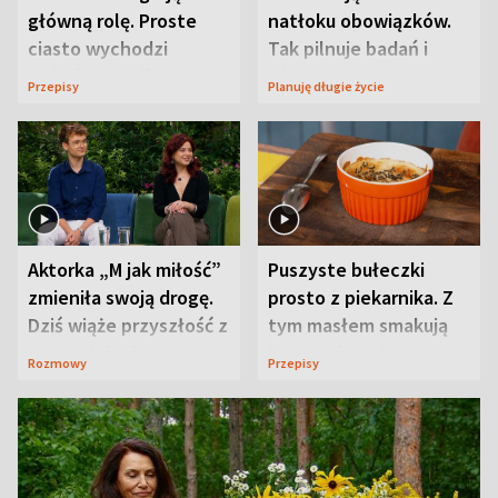
główną rolę. Proste
natłoku obowiązków.
ciasto wychodzi
Tak pilnuje badań i
wyjątkowo wilgotne
wizyt
Przepisy
Planuję długie życie
Aktorka „M jak miłość”
Puszyste bułeczki
zmieniła swoją drogę.
prosto z piekarnika. Z
Dziś wiąże przyszłość z
tym masłem smakują
neurobiologią
jeszcze lepiej
Rozmowy
Przepisy