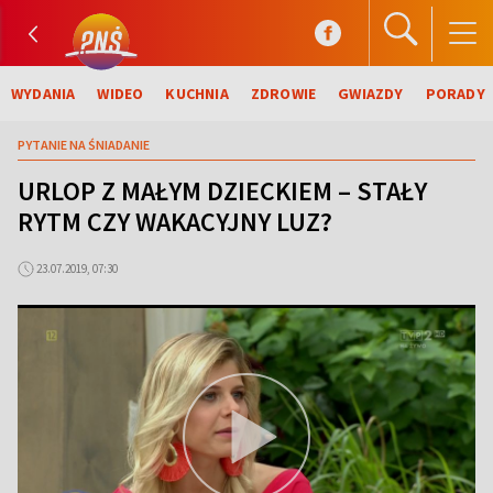
WYDANIA
WIDEO
KUCHNIA
ZDROWIE
GWIAZDY
PORADY
PYTANIE NA ŚNIADANIE
URLOP Z MAŁYM DZIECKIEM – STAŁY
RYTM CZY WAKACYJNY LUZ?
23.07.2019, 07:30