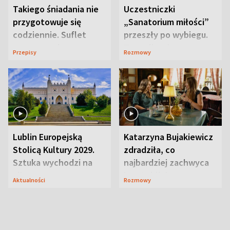
Takiego śniadania nie
Uczestniczki
przygotowuje się
„Sanatorium miłości”
codziennie. Suflet
przeszły po wybiegu.
serowy zachwyca
Te stylizacje
Przepisy
Rozmowy
smakiem
przyciągały wzrok
Lublin Europejską
Katarzyna Bujakiewicz
Stolicą Kultury 2029.
zdradziła, co
Sztuka wychodzi na
najbardziej zachwyca
ulice
ją w Lublinie
Aktualności
Rozmowy