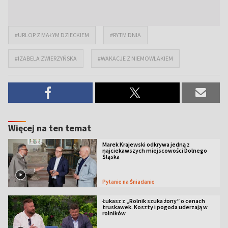
#URLOP Z MAŁYM DZIECKIEM
#RYTM DNIA
#IZABELA ZWIERZYŃSKA
#WAKACJE Z NIEMOWLAKIEM
Więcej na ten temat
Marek Krajewski odkrywa jedną z
najciekawszych miejscowości Dolnego
Śląska
Pytanie na Śniadanie
Łukasz z „Rolnik szuka żony” o cenach
truskawek. Koszty i pogoda uderzają w
rolników