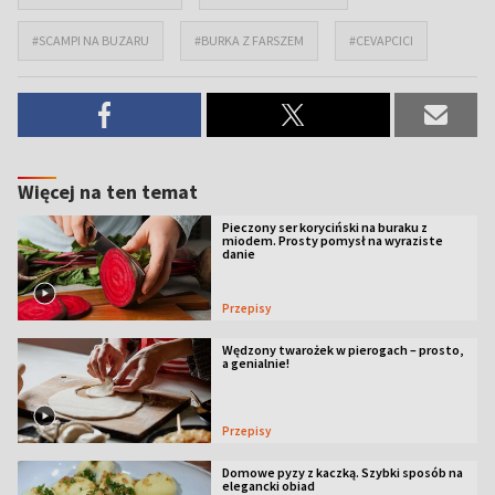
#SCAMPI NA BUZARU
#BURKA Z FARSZEM
#CEVAPCICI
Więcej na ten temat
Pieczony ser koryciński na buraku z
miodem. Prosty pomysł na wyraziste
danie
Przepisy
Wędzony twarożek w pierogach – prosto,
a genialnie!
Przepisy
Domowe pyzy z kaczką. Szybki sposób na
elegancki obiad