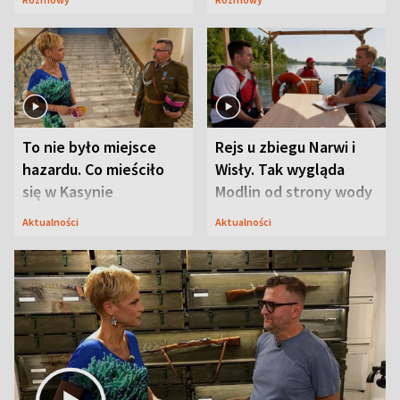
Mąż nie odpuszcza
To nie było miejsce
Rejs u zbiegu Narwi i
hazardu. Co mieściło
Wisły. Tak wygląda
się w Kasynie
Modlin od strony wody
Oficerskim?
Aktualności
Aktualności