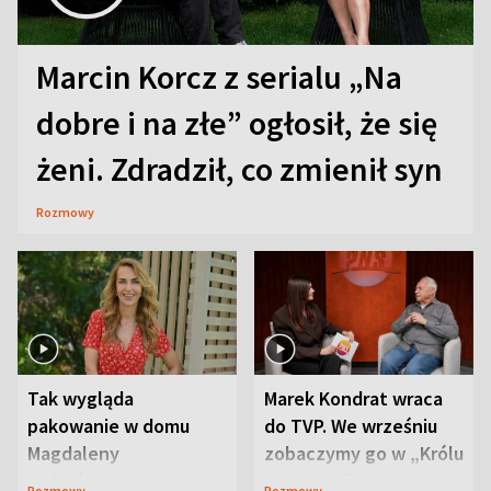
Marcin Korcz z serialu „Na
dobre i na złe” ogłosił, że się
żeni. Zdradził, co zmienił syn
Rozmowy
Tak wygląda
Marek Kondrat wraca
pakowanie w domu
do TVP. We wrześniu
Magdaleny
zobaczymy go w „Królu
Waligórskiej-Lisieckiej.
Maciusiu I”
Rozmowy
Rozmowy