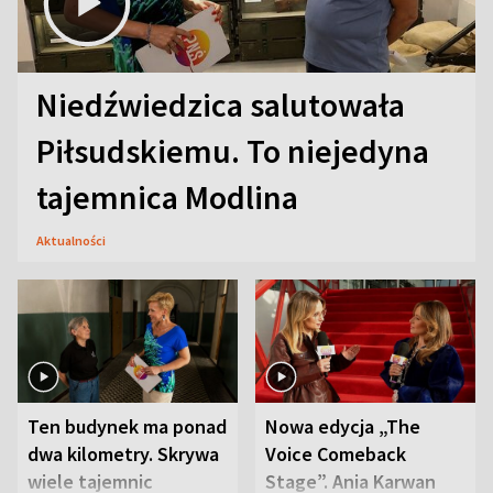
Niedźwiedzica salutowała
Piłsudskiemu. To niejedyna
tajemnica Modlina
Aktualności
Ten budynek ma ponad
Nowa edycja „The
dwa kilometry. Skrywa
Voice Comeback
wiele tajemnic
Stage”. Ania Karwan