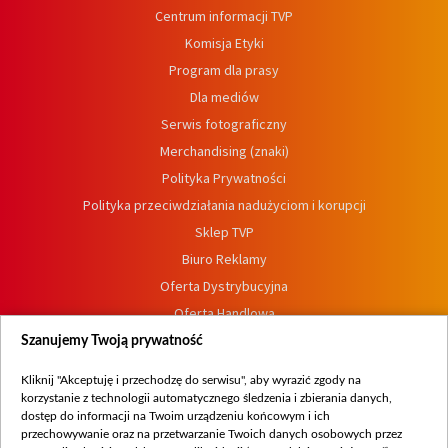
Centrum informacji TVP
Komisja Etyki
Program dla prasy
Dla mediów
Serwis fotograficzny
Merchandising (znaki)
Polityka Prywatności
Polityka przeciwdziałania nadużyciom i korupcji
Sklep TVP
Biuro Reklamy
Oferta Dystrybucyjna
Oferta Handlowa
Dostępność
Szanujemy Twoją prywatność
Moje zgody
Kliknij "Akceptuję i przechodzę do serwisu", aby wyrazić zgody na
Procedura zgłoszeń wewnętrznych
korzystanie z technologii automatycznego śledzenia i zbierania danych,
dostęp do informacji na Twoim urządzeniu końcowym i ich
przechowywanie oraz na przetwarzanie Twoich danych osobowych przez