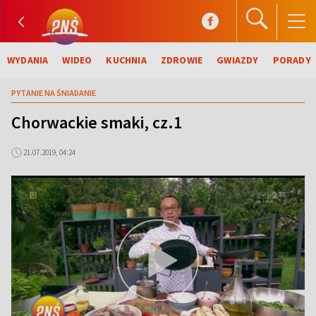
WYDANIA
WIDEO
KUCHNIA
ZDROWIE
GWIAZDY
PORADY
PYTANIE NA ŚNIADANIE
Chorwackie smaki, cz.1
21.07.2019, 04:24