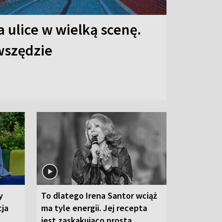
 ulice w wielką scenę.
 wszędzie
y
To dlatego Irena Santor wciąż
cja
ma tyle energii. Jej recepta
jest zaskakująco prosta