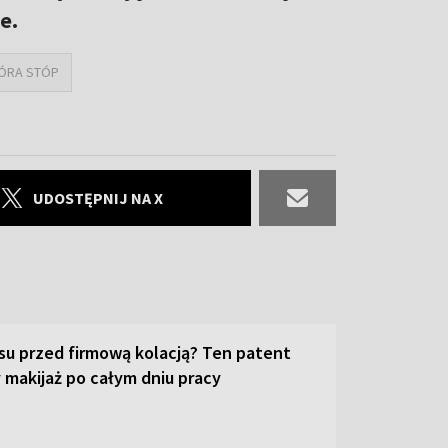
e.
ÓRA STÓP
UDOSTĘPNIJ NA X
su przed firmową kolacją? Ten patent
 makijaż po całym dniu pracy