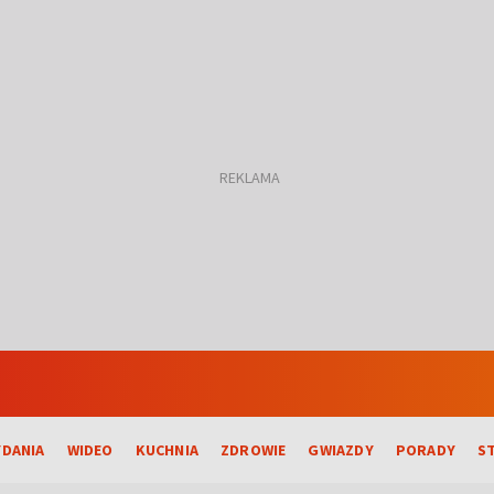
DANIA
WIDEO
KUCHNIA
ZDROWIE
GWIAZDY
PORADY
S