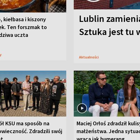
Lublin zamienia
, kiełbasa i kiszony
ek. Ten forszmak to
Sztuka jest tu
dziwa uczta
sy
Aktualności
ół KSU ma sposób na
Maciej Orłoś zdradził kulis
wieczność. Zdradzili swój
małżeństwa. Jedna sytua
et
wraca jak bumerang