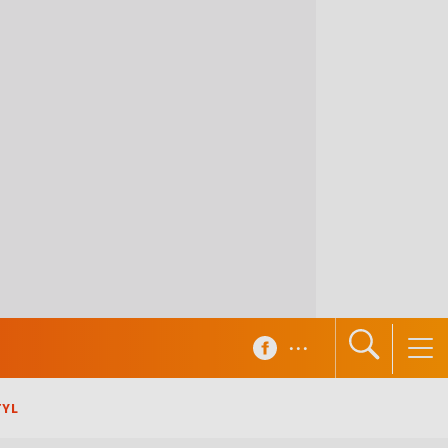
...
TYL