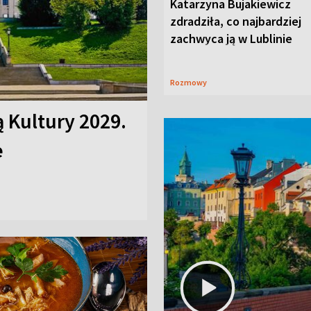
Katarzyna Bujakiewicz
zdradziła, co najbardziej
zachwyca ją w Lublinie
Rozmowy
ą Kultury 2029.
e