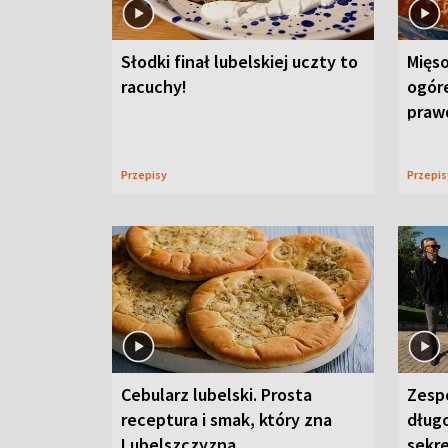
Słodki finał lubelskiej uczty to
Mięso
racuchy!
ogór
praw
Przepisy
Przepi
Cebularz lubelski. Prosta
Zesp
receptura i smak, który zna
długo
Lubelszczyzna
sekr