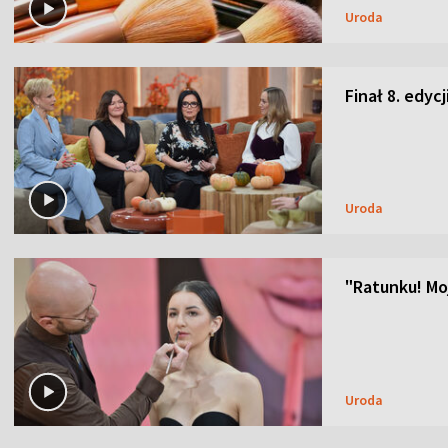
Uroda
Finał 8. edyc
Uroda
"Ratunku! Moj
Uroda