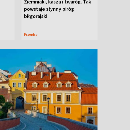
Ziemniaki, kasza i twaróg. Tak
powstaje słynny piróg
biłgorajski
Przepisy