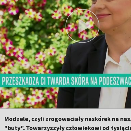
Modzele, czyli zrogowaciały naskórek na nas
"buty". Towarzyszyły człowiekowi od tysiącle