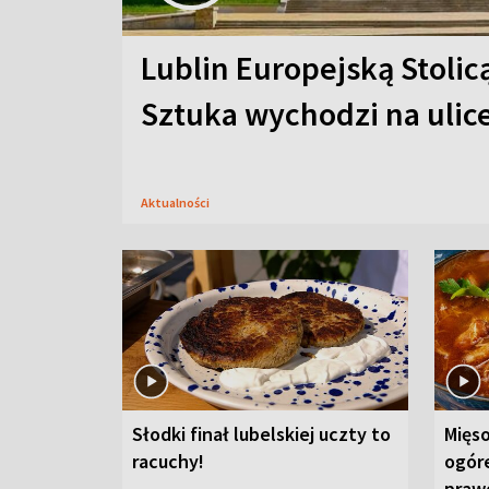
Lublin Europejską Stolic
Sztuka wychodzi na ulic
Aktualności
Słodki finał lubelskiej uczty to
Mięso
racuchy!
ogór
praw