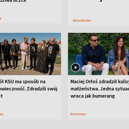
sy
Aktualności
ół KSU ma sposób na
Maciej Orłoś zdradził kulis
wieczność. Zdradzili swój
małżeństwa. Jedna sytua
et
wraca jak bumerang
wy
Rozmowy