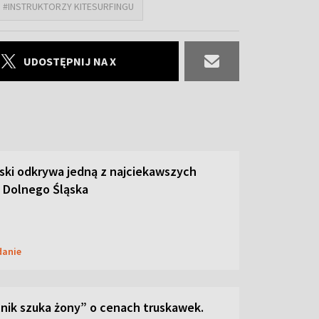
#INSTRUKTORZY KITESURFINGU
UDOSTĘPNIJ NA X
ski odkrywa jedną z najciekawszych
 Dolnego Śląska
danie
lnik szuka żony” o cenach truskawek.