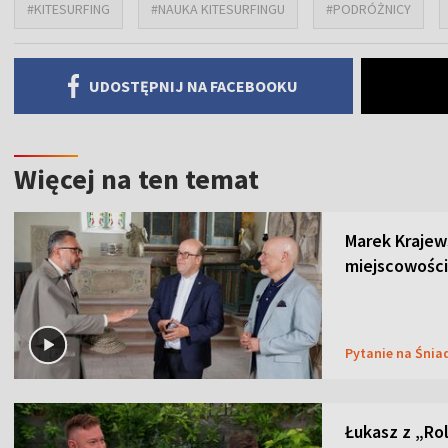
#KITESURFING
#NAUKA KITESURFINGU
#PODRÓŻNICY
UDOSTĘPNIJ NA FACEBOOKU
Więcej na ten temat
Marek Krajew
miejscowości
Pytanie na Śnia
Łukasz z „Ro