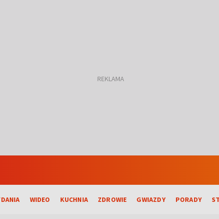
DANIA
WIDEO
KUCHNIA
ZDROWIE
GWIAZDY
PORADY
S