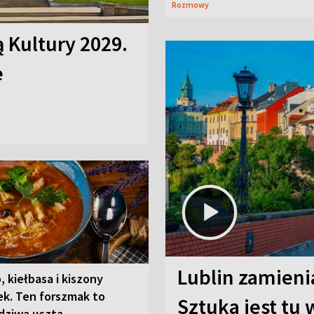
Rozmowy
ą Kultury 2029.
e
Lublin zamienia
, kiełbasa i kiszony
ek. Ten forszmak to
Sztuka jest tu
dziwa uczta