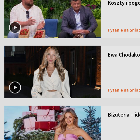
Koszty i pog
Pytanie na Śnia
Ewa Chodakow
Pytanie na Śnia
Biżuteria – i