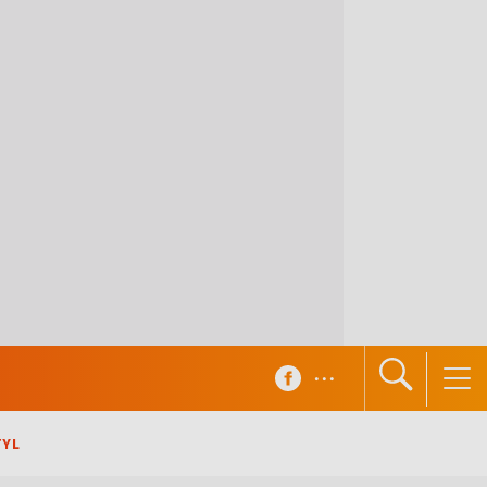
...
TYL