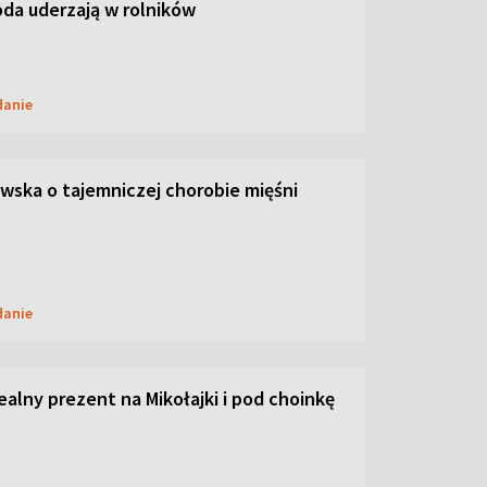
oda uderzają w rolników
danie
ska o tajemniczej chorobie mięśni
danie
dealny prezent na Mikołajki i pod choinkę