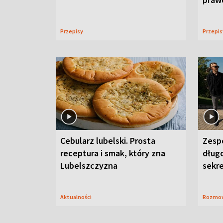
Przepisy
Przepi
Cebularz lubelski. Prosta
Zesp
receptura i smak, który zna
długo
Lubelszczyzna
sekr
Aktualności
Rozmo