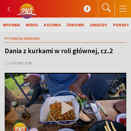
WYDANIA
WIDEO
KUCHNIA
ZDROWIE
GWIAZDY
PORADY
PYTANIE NA ŚNIADANIE
Dania z kurkami w roli głównej, cz.2
17.07.2019, 23:29