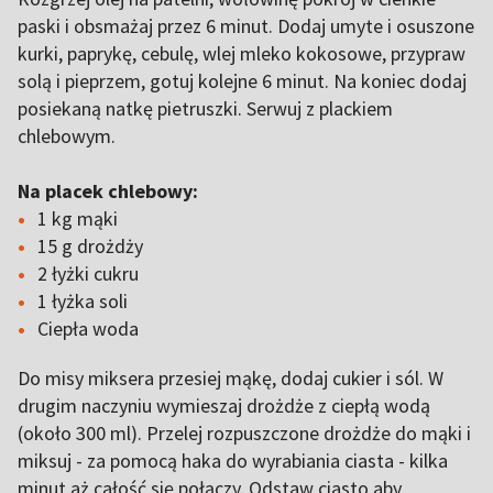
paski i obsmażaj przez 6 minut. Dodaj umyte i osuszone
kurki, paprykę, cebulę, wlej mleko kokosowe, przypraw
solą i pieprzem, gotuj kolejne 6 minut. Na koniec dodaj
posiekaną natkę pietruszki. Serwuj z plackiem
chlebowym.
Na placek chlebowy:
1 kg mąki
15 g drożdży
2 łyżki cukru
1 łyżka soli
Ciepła woda
Do misy miksera przesiej mąkę, dodaj cukier i sól. W
drugim naczyniu wymieszaj drożdże z ciepłą wodą
(około 300 ml). Przelej rozpuszczone drożdże do mąki i
miksuj - za pomocą haka do wyrabiania ciasta - kilka
minut aż całość się połączy. Odstaw ciasto aby