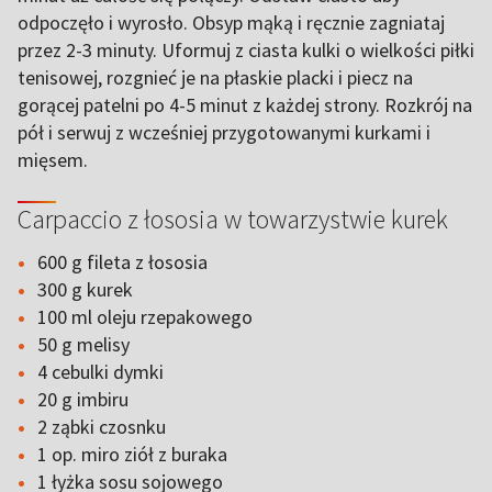
odpoczęło i wyrosło. Obsyp mąką i ręcznie zagniataj
przez 2-3 minuty. Uformuj z ciasta kulki o wielkości piłki
tenisowej, rozgnieć je na płaskie placki i piecz na
gorącej patelni po 4-5 minut z każdej strony. Rozkrój na
pół i serwuj z wcześniej przygotowanymi kurkami i
mięsem.
Carpaccio z łososia w towarzystwie kurek
600 g fileta z łososia
300 g kurek
100 ml oleju rzepakowego
50 g melisy
4 cebulki dymki
20 g imbiru
2 ząbki czosnku
1 op. miro ziół z buraka
1 łyżka sosu sojowego