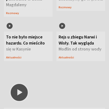
Magdaleny
Maciusiu I”
Rozmowy
Waligórskiej-Lisieckiej.
Rozmowy
Mąż nie odpuszcza
To nie było miejsce
Rejs u zbiegu Narwi i
hazardu. Co mieściło
Wisły. Tak wygląda
się w Kasynie
Modlin od strony wody
Oficerskim?
Aktualności
Aktualności