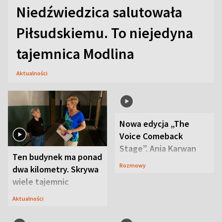
Niedźwiedzica salutowała
Piłsudskiemu. To niejedyna
tajemnica Modlina
Aktualności
Nowa edycja „The
Voice Comeback
Stage”. Ania Karwan
Ten budynek ma ponad
zapowiada
Rozmowy
dwa kilometry. Skrywa
niespodzianki
wiele tajemnic
Aktualności