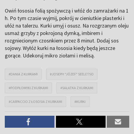
Owiń łososia folią spożywczą i włóż do zamrażarki na 1
h. Po tym czasie wyjmij, pokrój w cieniutkie plasterki i
ułóż na talerzu. Kurki umyj i osusz. Na rozgrzanym oleju
usmaż grzyby z pokrojoną dymką, imbirem i
rozgniecionym czosnkiem przez 8 minut. Dodaj sos
sojowy. Wyłóż kurki na łososia kiedy będą jeszcze
gorące. Udekoruj mikro ziołami i melisą.
#DANIA Z KURKAMI
#JOSEPH "JÓZEF" SEELETSO
#PODPŁOMYKI Z KURKAMI
#SAŁATKA Z KURKAMI
#CARPACCIO Z ŁOSOSIA Z KURKAMI
#KURKI