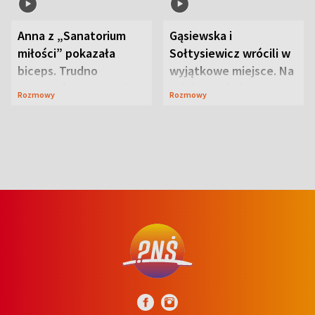
Anna z „Sanatorium
Gąsiewska i
miłości” pokazała
Sołtysiewicz wrócili w
biceps. Trudno
wyjątkowe miejsce. Na
uwierzyć, co przeszła
szlaku czekał
Rozmowy
Rozmowy
wcześniej
niedźwiedź