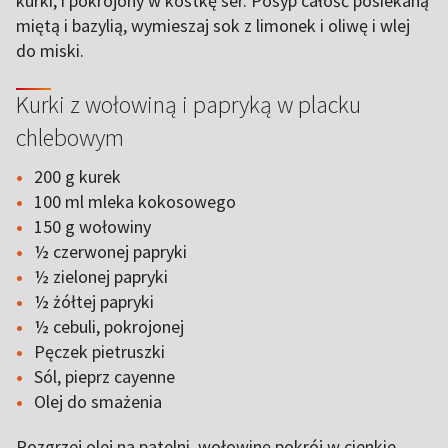
kurki, i pokrojony w kostkę ser. Posyp całość posiekaną
miętą i bazylią, wymieszaj sok z limonek i oliwę i wlej
do miski.
Kurki z wołowiną i papryką w placku
chlebowym
200 g kurek
100 ml mleka kokosowego
150 g wołowiny
½ czerwonej papryki
½ zielonej papryki
½ żółtej papryki
½ cebuli, pokrojonej
Pęczek pietruszki
Sól, pieprz cayenne
Olej do smażenia
Rozgrzej olej na patelni, wołowinę pokrój w cienkie