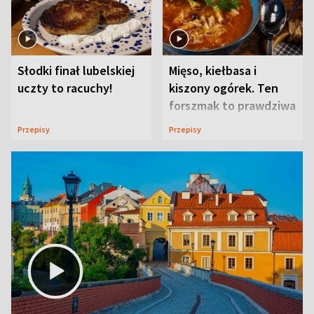
Słodki finał lubelskiej
Mięso, kiełbasa i
uczty to racuchy!
kiszony ogórek. Ten
forszmak to prawdziwa
uczta
Przepisy
Przepisy