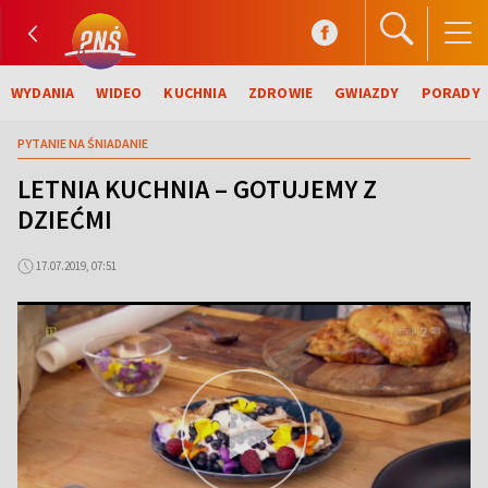
WYDANIA
WIDEO
KUCHNIA
ZDROWIE
GWIAZDY
PORADY
PYTANIE NA ŚNIADANIE
LETNIA KUCHNIA – GOTUJEMY Z
DZIEĆMI
17.07.2019, 07:51