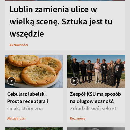
Lublin zamienia ulice w
wielką scenę. Sztuka jest tu
wszędzie
Aktualności
Cebularz lubelski.
Zespół KSU ma sposób
Prosta receptura i
na długowieczność.
smak, który zna
Zdradzili swój sekret
Lubelszczyzna
Aktualności
Rozmowy