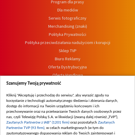
Program dla prasy
Dla mediów
Serwis fotograficzny
Merchandising (znaki)
Polityka Prywatności
Polityka przeciwdziałania nadużyciom i korupcji
Sklep TVP
Biuro Reklamy
Oferta Dystrybucyjna
Oferta Handlowa
Dostępność
Szanujemy Twoją prywatność
Moje zgody
Kliknij "Akceptuję i przechodzę do serwisu", aby wyrazić zgody na
Procedura zgłoszeń wewnętrznych
korzystanie z technologii automatycznego śledzenia i zbierania danych,
dostęp do informacji na Twoim urządzeniu końcowym i ich
przechowywanie oraz na przetwarzanie Twoich danych osobowych przez
nas, czyli Telewizję Polską S.A. w likwidacji (zwaną dalej również „TVP”),
Zaufanych Partnerów z IAB* (1201 firm)
oraz pozostałych
Zaufanych
Partnerów TVP (93 firm)
, w celach marketingowych (w tym do
zautomatyzowanego dopasowania reklam do Twoich zainteresowań i