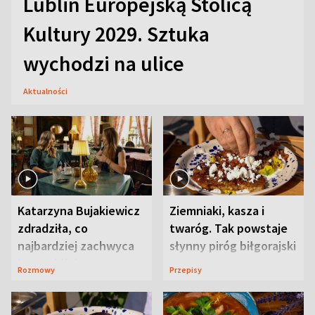
Lublin Europejską Stolicą
Kultury 2029. Sztuka
wychodzi na ulice
Aktualności
Katarzyna Bujakiewicz
Ziemniaki, kasza i
zdradziła, co
twaróg. Tak powstaje
najbardziej zachwyca
słynny piróg biłgorajski
ją w Lublinie
Rozmowy
Przepisy