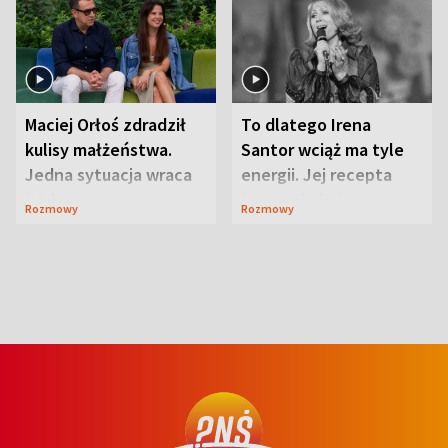
Maciej Orłoś zdradził
To dlatego Irena
kulisy małżeństwa.
Santor wciąż ma tyle
Jedna sytuacja wraca
energii. Jej recepta
jak bumerang
jest zaskakująco
Rozmowy
Rozmowy
prosta