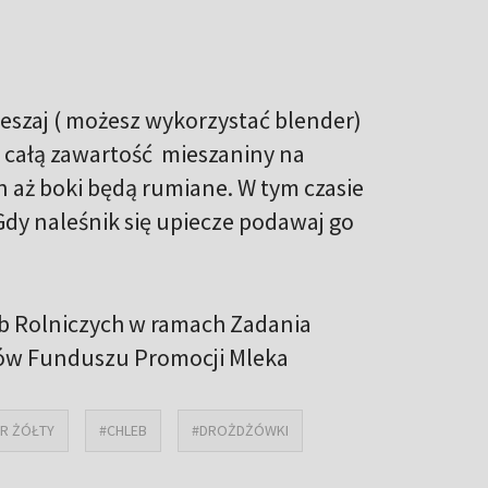
ieszaj ( możesz wykorzystać blender)
j całą zawartość mieszaniny na
in aż boki będą rumiane. W tym czasie
 Gdy naleśnik się upiecze podawaj go
b Rolniczych w ramach Zadania
ków Funduszu Promocji Mleka
R ŻÓŁTY
#CHLEB
#DROŻDŻÓWKI