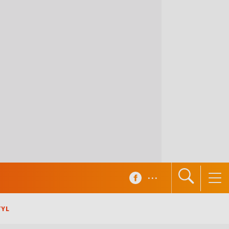
...
TYL