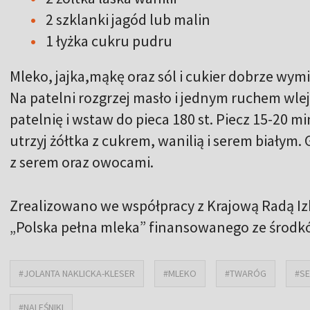
2 szklanki jagód lub malin
1 łyżka cukru pudru
Mleko, jajka,mąkę oraz sól i cukier dobrze wym
Na patelni rozgrzej masło i jednym ruchem wle
patelnię i wstaw do pieca 180 st. Piecz 15-20 m
utrzyj żółtka z cukrem, wanilią i serem białym.
z serem oraz owocami.
Zrealizowano we współpracy z Krajową Radą Iz
„Polska pełna mleka” finansowanego ze środ
#JOLANTA NAKLICKA-KLESER
#MLEKO
#TWARÓG
#SE
#NALEŚNIKI