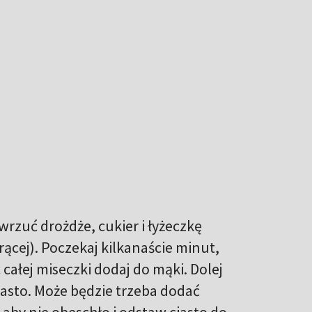
wrzuć drożdże, cukier i łyżeczkę
rącej). Poczekaj kilkanaście minut,
całej miseczki dodaj do mąki. Dolej
ciasto. Może będzie trzeba dodać
 aby nie obeschło i odstaw ciasto do