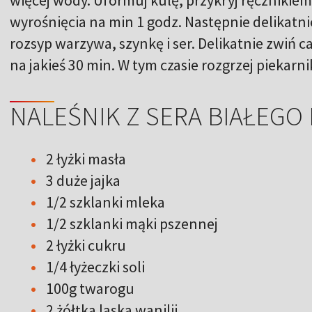
wyrośnięcia na min 1 godz. Następnie delikatni
rozsyp warzywa, szynkę i ser. Delikatnie zwiń 
na jakieś 30 min. W tym czasie rozgrzej piekarnik
NALEŚNIK Z SERA BIAŁEGO 
2 łyżki masła
3 duże jajka
1/2 szklanki mleka
1/2 szklanki mąki pszennej
2 łyżki cukru
1/4 łyżeczki soli
100g twarogu
2 żółtka laska wanilii