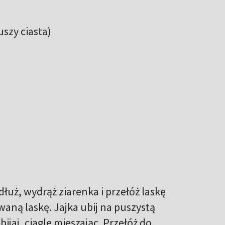
szy ciasta)
dłuż, wydrąż ziarenka i przełóż laskę
aną laskę. Jajka ubij na puszystą
ijaj, ciągle mieszając. Przełóż do