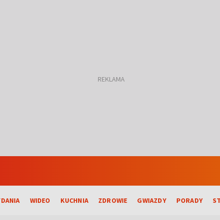
DANIA
WIDEO
KUCHNIA
ZDROWIE
GWIAZDY
PORADY
S