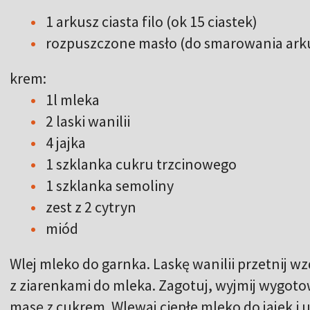
1 arkusz ciasta filo (ok 15 ciastek)
rozpuszczone masło (do smarowania arku
krem:
1l mleka
2 laski wanilii
4 jajka
1 szklanka cukru trzcinowego
1 szklanka semoliny
zest z 2 cytryn
miód
Wlej mleko do garnka. Laskę wanilii przetnij wz
z ziarenkami do mleka. Zagotuj, wyjmij wygotow
masę z cukrem. Wlewaj ciepłe mleko do jajek i ub