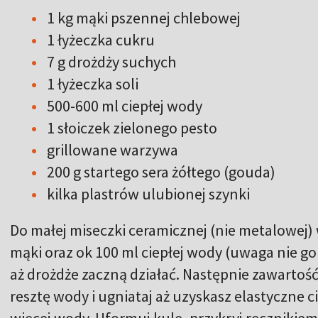
1 kg mąki pszennej chlebowej
1 łyżeczka cukru
7 g drożdży suchych
1 łyżeczka soli
500-600 ml ciepłej wody
1 słoiczek zielonego pesto
grillowane warzywa
200 g startego sera żółtego (gouda)
kilka plastrów ulubionej szynki
Do małej miseczki ceramicznej (nie metalowej) 
mąki oraz ok 100 ml ciepłej wody (uwaga nie go
aż drożdże zaczną działać. Następnie zawartość 
resztę wody i ugniataj aż uzyskasz elastyczne 
więcej wody. Uformuj kulę, przykryj ręcznikiem