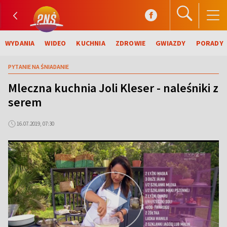
WYDANIA
WIDEO
KUCHNIA
ZDROWIE
GWIAZDY
PORADY
PYTANIE NA ŚNIADANIE
Mleczna kuchnia Joli Kleser - naleśniki z
serem
16.07.2019, 07:30