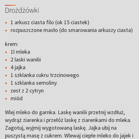
Drożdżówki
1 arkusz ciasta filo (ok 15 ciastek)
rozpuszczone masło (do smarowania arkuszy ciasta)
krem:
1l mleka
2 laski wanilii
4 jajka
1 szklanka cukru trzcinowego
1 szklanka semoliny
zest z 2 cytryn
miód
Wlej mleko do garnka. Laskę wanilii przetnij wzdłuż,
wydrąż ziarenka i przełóż laskę z ziarenkami do mleka.
Zagotuj, wyjmij wygotowaną laskę. Jajka ubij na
puszystą masę z cukrem. Wlewaj ciepłe mleko do jajek i