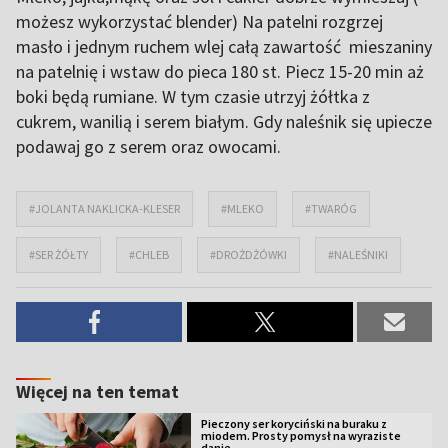
możesz wykorzystać blender) Na patelni rozgrzej
masło i jednym ruchem wlej całą zawartość mieszaniny
na patelnię i wstaw do pieca 180 st. Piecz 15-20 min aż
boki będą rumiane. W tym czasie utrzyj żółtka z
cukrem, wanilią i serem białym. Gdy naleśnik się upiecze
podawaj go z serem oraz owocami.
#JOLANTA NAKLICKA-KLESER
#MLEKO
#TWARÓG
#SER ŻÓŁTY
#CHLEB
#DROŻDŻÓWKI
#NALEŚNIKI
Więcej na ten temat
Pieczony ser koryciński na buraku z
miodem. Prosty pomysł na wyraziste
danie