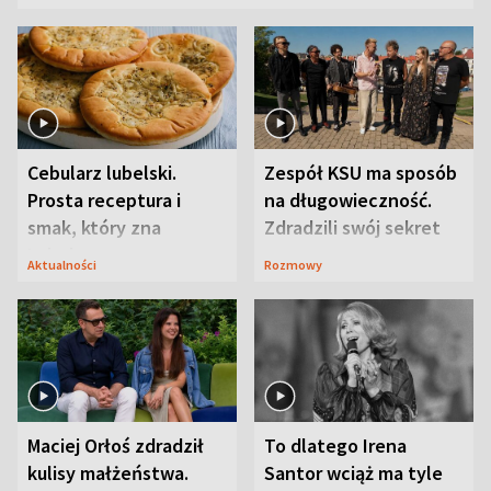
Cebularz lubelski.
Zespół KSU ma sposób
Prosta receptura i
na długowieczność.
smak, który zna
Zdradzili swój sekret
Lubelszczyzna
Aktualności
Rozmowy
Maciej Orłoś zdradził
To dlatego Irena
kulisy małżeństwa.
Santor wciąż ma tyle