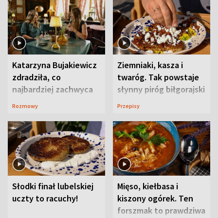
Katarzyna Bujakiewicz
Ziemniaki, kasza i
zdradziła, co
twaróg. Tak powstaje
najbardziej zachwyca
słynny piróg biłgorajski
ją w Lublinie
Rozmowy
Przepisy
Słodki finał lubelskiej
Mięso, kiełbasa i
uczty to racuchy!
kiszony ogórek. Ten
forszmak to prawdziwa