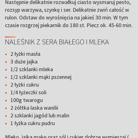
Następnie delikatnie rozwałkuj ciasto wysmaruj pesto,
rozsyp warzywa, szynkę i ser. Delikatnie zwiń całość w
rulon. Odstaw do wyrośnięcia na jakieś 30 min. W tym
czasie rozgrzej piekarnik do 180 st. Piecz ok. 45-60 min.
NALEŚNIK Z SERA BIAŁEGO I MLEKA
2 łyżki masła
3 duże jajka
1/2 szklanki mleka
1/2 szklanki mąki pszennej
2 łyżki cukru
1/4 łyżeczki soli
100g twarogu
2 żółtka laska wanilii
2 szklanki jagód lub malin
1 łyżka cukru pudru
Mleko, jajka,mąkę oraz sól i cukier dobrze wymieszaj (