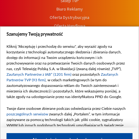
Sklep TVP
Biuro Reklamy
Oferta Dystrybucyjna
Oferta Handlowa
Dostępność
Szanujemy Twoją prywatność
Moje zgody
Kliknij "Akceptuję i przechodzę do serwisu", aby wyrazić zgody na
Procedura zgłoszeń wewnętrznych
korzystanie z technologii automatycznego śledzenia i zbierania danych,
dostęp do informacji na Twoim urządzeniu końcowym i ich
przechowywanie oraz na przetwarzanie Twoich danych osobowych przez
nas, czyli Telewizję Polską S.A. w likwidacji (zwaną dalej również „TVP”),
Zaufanych Partnerów z IAB* (1201 firm)
oraz pozostałych
Zaufanych
Partnerów TVP (93 firm)
, w celach marketingowych (w tym do
zautomatyzowanego dopasowania reklam do Twoich zainteresowań i
mierzenia ich skuteczności) i pozostałych, które wskazujemy poniżej, a
także zgody na udostępnianie przez nas identyfikatora PPID do Google.
Twoje dane osobowe zbierane podczas odwiedzania przez Ciebie naszych
poszczególnych serwisów
zwanych dalej „Portalem”, w tym informacje
zapisywane za pomocą technologii takich jak: pliki cookie, sygnalizatory
WWW lub innych podobnych technologii umożliwiających świadczenie
dopasowanych i bezpiecznych usług, personalizację treści oraz reklam,
udostępnianie funkcji mediów społecznościowych oraz analizowanie ruchu