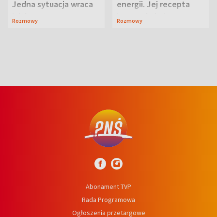
Jedna sytuacja wraca
energii. Jej recepta
jak bumerang
jest zaskakująco
Rozmowy
Rozmowy
prosta
Abonament TVP
Rada Programowa
Ogłoszenia przetargowe