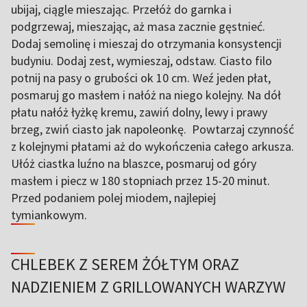
ubijaj, ciągle mieszając. Przełóż do garnka i
podgrzewaj, mieszając, aż masa zacznie gęstnieć.
Dodaj semolinę i mieszaj do otrzymania konsystencji
budyniu. Dodaj zest, wymieszaj, odstaw. Ciasto filo
potnij na pasy o grubości ok 10 cm. Weź jeden płat,
posmaruj go masłem i nałóż na niego kolejny. Na dół
płatu nałóż łyżkę kremu, zawiń dolny, lewy i prawy
brzeg, zwiń ciasto jak napoleonkę. Powtarzaj czynność
z kolejnymi płatami aż do wykończenia całego arkusza.
Ułóż ciastka luźno na blaszce, posmaruj od góry
masłem i piecz w 180 stopniach przez 15-20 minut.
Przed podaniem polej miodem, najlepiej
tymiankowym.
CHLEBEK Z SEREM ŻÓŁTYM ORAZ
NADZIENIEM Z GRILLOWANYCH WARZYW