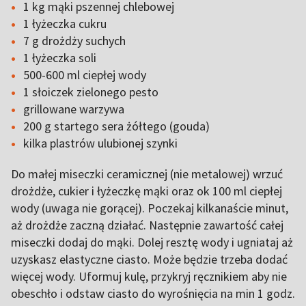
1 kg mąki pszennej chlebowej
1 łyżeczka cukru
7 g drożdży suchych
1 łyżeczka soli
500-600 ml ciepłej wody
1 słoiczek zielonego pesto
grillowane warzywa
200 g startego sera żółtego (gouda)
kilka plastrów ulubionej szynki
Do małej miseczki ceramicznej (nie metalowej) wrzuć
drożdże, cukier i łyżeczkę mąki oraz ok 100 ml ciepłej
wody (uwaga nie gorącej). Poczekaj kilkanaście minut,
aż drożdże zaczną działać. Następnie zawartość całej
miseczki dodaj do mąki. Dolej resztę wody i ugniataj aż
uzyskasz elastyczne ciasto. Może będzie trzeba dodać
więcej wody. Uformuj kulę, przykryj ręcznikiem aby nie
obeschło i odstaw ciasto do wyrośnięcia na min 1 godz.