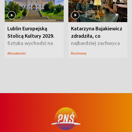
Lublin Europejską
Katarzyna Bujakiewicz
Stolicą Kultury 2029.
zdradziła, co
Sztuka wychodzi na
najbardziej zachwyca
ulice
ją w Lublinie
Aktualności
Rozmowy