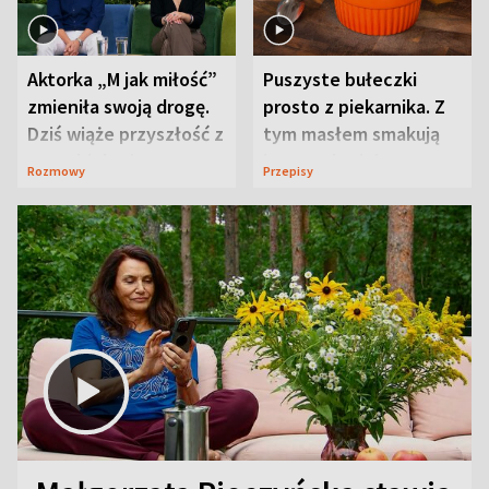
Aktorka „M jak miłość”
Puszyste bułeczki
zmieniła swoją drogę.
prosto z piekarnika. Z
Dziś wiąże przyszłość z
tym masłem smakują
neurobiologią
jeszcze lepiej
Rozmowy
Przepisy