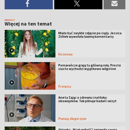
Więcej na ten temat
Miało być zwykłe zdjęcie po ciąży. Jessica
Ziółek wywołała lawinę komentarzy
Rozmowy
Pomarańcze grają tu główną rolę. Proste
ciasto wychodzi wyjątkowo wilgotne
Przepisy
Aneta Zając o zdrowiu i natłoku
obowiązków. Tak pilnuje badań i wizyt
Planuję długie życie
Aktorka „M jak miłość” zmieniła swoją