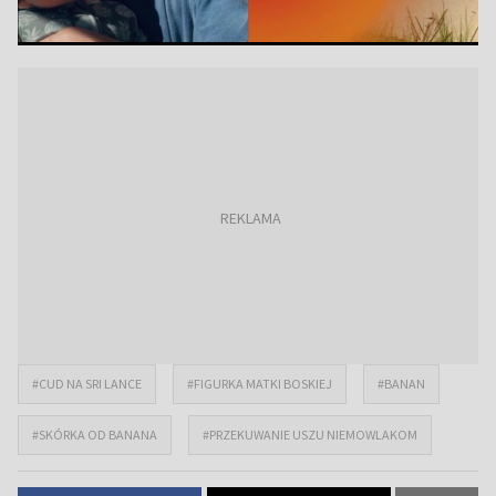
#CUD NA SRI LANCE
#FIGURKA MATKI BOSKIEJ
#BANAN
#SKÓRKA OD BANANA
#PRZEKUWANIE USZU NIEMOWLAKOM