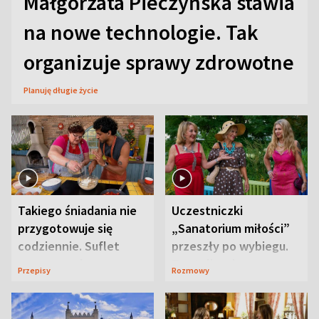
Małgorzata Pieczyńska stawia
na nowe technologie. Tak
organizuje sprawy zdrowotne
Planuję długie życie
Takiego śniadania nie
Uczestniczki
przygotowuje się
„Sanatorium miłości”
codziennie. Suflet
przeszły po wybiegu.
serowy zachwyca
Te stylizacje
Przepisy
Rozmowy
smakiem
przyciągały wzrok