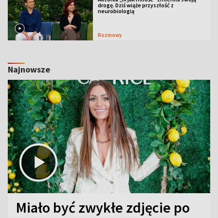
drogę. Dziś wiąże przyszłość z
neurobiologią
Rozmowy
Najnowsze
Miało być zwykłe zdjęcie po