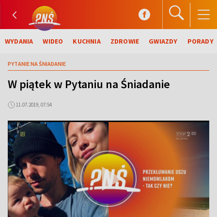
WYDANIA
WIDEO
KUCHNIA
ZDROWIE
GWIAZDY
PORADY
PYTANIE NA ŚNIADANIE
W piątek w Pytaniu na Śniadanie
11.07.2019, 07:54