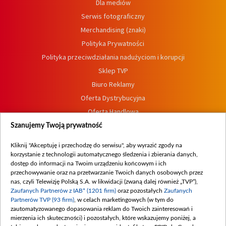
Dla mediów
Serwis fotograficzny
Merchandising (znaki)
Polityka Prywatności
Polityka przeciwdziałania nadużyciom i korupcji
Sklep TVP
Biuro Reklamy
Oferta Dystrybucyjna
Oferta Handlowa
Dostępność
Szanujemy Twoją prywatność
Moje zgody
Kliknij "Akceptuję i przechodzę do serwisu", aby wyrazić zgody na
Procedura zgłoszeń wewnętrznych
korzystanie z technologii automatycznego śledzenia i zbierania danych,
dostęp do informacji na Twoim urządzeniu końcowym i ich
przechowywanie oraz na przetwarzanie Twoich danych osobowych przez
nas, czyli Telewizję Polską S.A. w likwidacji (zwaną dalej również „TVP”),
Zaufanych Partnerów z IAB* (1201 firm)
oraz pozostałych
Zaufanych
Partnerów TVP (93 firm)
, w celach marketingowych (w tym do
zautomatyzowanego dopasowania reklam do Twoich zainteresowań i
mierzenia ich skuteczności) i pozostałych, które wskazujemy poniżej, a