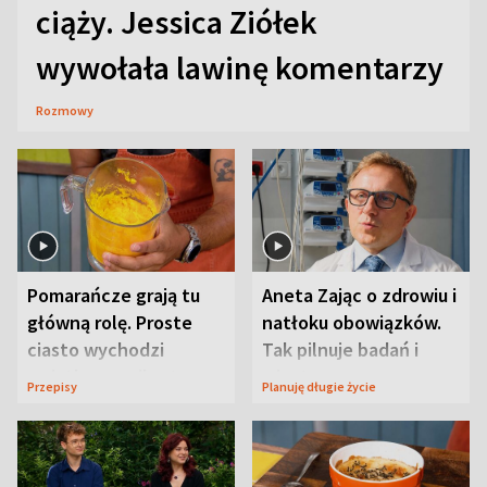
ciąży. Jessica Ziółek
wywołała lawinę komentarzy
Rozmowy
Pomarańcze grają tu
Aneta Zając o zdrowiu i
główną rolę. Proste
natłoku obowiązków.
ciasto wychodzi
Tak pilnuje badań i
wyjątkowo wilgotne
wizyt
Przepisy
Planuję długie życie