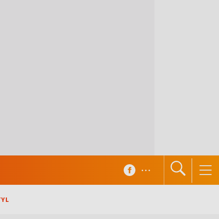
...
TYL