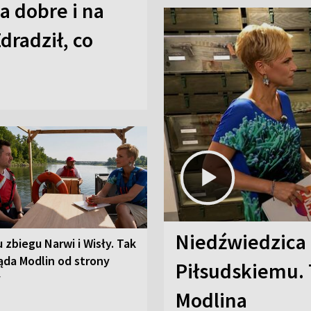
a dobre i na
Zdradził, co
Niedźwiedzica
u zbiegu Narwi i Wisły. Tak
ąda Modlin od strony
Piłsudskiemu. 
y
Modlina