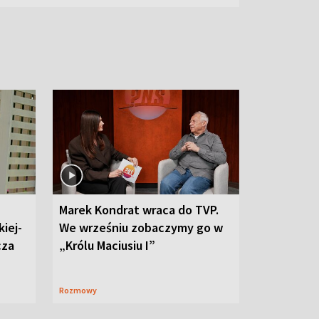
Marek Kondrat wraca do TVP.
iej-
We wrześniu zobaczymy go w
cza
„Królu Maciusiu I”
Rozmowy