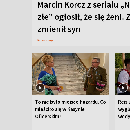
Marcin Korcz z serialu „N
złe” ogłosił, że się żeni. 
zmienił syn
Rozmowy
To nie było miejsce hazardu. Co
Rejs 
mieściło się w Kasynie
wygl
Oficerskim?
wod