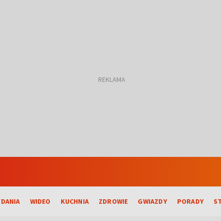
DANIA
WIDEO
KUCHNIA
ZDROWIE
GWIAZDY
PORADY
S