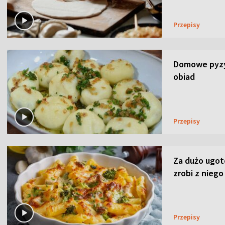
Przepisy
Domowe pyzy 
obiad
Przepisy
Za dużo ugo
zrobi z niego
Przepisy