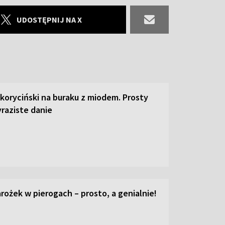
UDOSTĘPNIJ NA X
 koryciński na buraku z miodem. Prosty
raziste danie
ożek w pierogach – prosto, a genialnie!