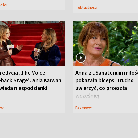
ności
Aktualności
 edycja „The Voice
Anna z „Sanatorium miłoś
back Stage”. Ania Karwan
pokazała biceps. Trudno
wiada niespodzianki
uwierzyć, co przeszła
wcześniej
wy
Rozmowy