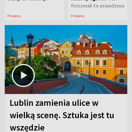
forszmak to prawdziwa
uczta
Przepisy
Przepisy
Lublin zamienia ulice w
wielką scenę. Sztuka jest tu
wszędzie