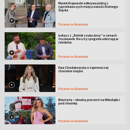
Marek Krajewski odkrywa jedną z
najciekawszych miejscowości Dolnego
Śląska
Pytanie na Śniadanie
Łukasz z „Rolnik szuka żony” o cenach
truskawek. Koszty i pogoda uderzają w
rolników
Pytanie na Śniadanie
Ewa Chodakowska o tajemniczej
chorobie mięśni
Pytanie na Śniadanie
Biżuteria – idealny prezent na Mikołajki i
pod choinkę
Pytanie na Śniadanie