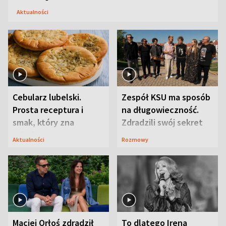
Aktualności
Cebularz lubelski.
Zespół KSU ma sposób
Prosta receptura i
na długowieczność.
smak, który zna
Zdradzili swój sekret
Lubelszczyzna
Aktualności
Rozmowy
Maciej Orłoś zdradził
To dlatego Irena