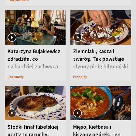
Katarzyna Bujakiewicz
Ziemniaki, kasza i
zdradziła, co
twaróg. Tak powstaje
najbardziej zachwyca
słynny piróg biłgorajski
ją w Lublinie
Rozmowy
Przepisy
Słodki finał lubelskiej
Mięso, kiełbasa i
uczty to racuchy!
kiszony ogórek. Ten