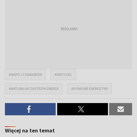
#NAPÓJ Z KARAIBÓW
#SWITCHEL
#NATURALNY ZASTRZYK ENERGII
#DOMOWE ENERGETYKI
Więcej na ten temat