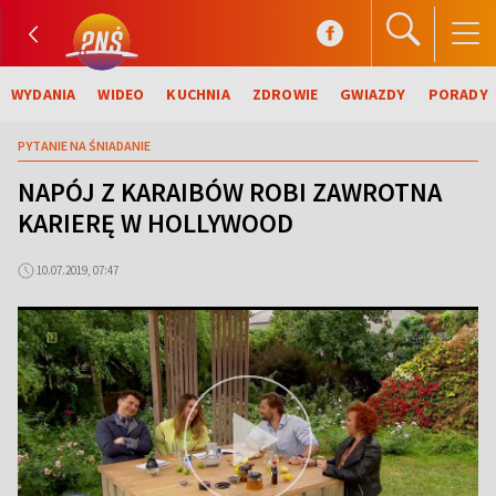
WYDANIA
WIDEO
KUCHNIA
ZDROWIE
GWIAZDY
PORADY
PYTANIE NA ŚNIADANIE
NAPÓJ Z KARAIBÓW ROBI ZAWROTNA
KARIERĘ W HOLLYWOOD
10.07.2019, 07:47