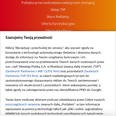
Polityka przeciwdziałania nadużyciom i korupcji
Sklep TVP
Biuro Reklamy
Oferta Dystrybucyjna
Oferta Handlowa
Dostępność
Szanujemy Twoją prywatność
Moje zgody
Kliknij "Akceptuję i przechodzę do serwisu", aby wyrazić zgody na
Procedura zgłoszeń wewnętrznych
korzystanie z technologii automatycznego śledzenia i zbierania danych,
dostęp do informacji na Twoim urządzeniu końcowym i ich
przechowywanie oraz na przetwarzanie Twoich danych osobowych przez
nas, czyli Telewizję Polską S.A. w likwidacji (zwaną dalej również „TVP”),
Zaufanych Partnerów z IAB* (1201 firm)
oraz pozostałych
Zaufanych
Partnerów TVP (93 firm)
, w celach marketingowych (w tym do
zautomatyzowanego dopasowania reklam do Twoich zainteresowań i
mierzenia ich skuteczności) i pozostałych, które wskazujemy poniżej, a
także zgody na udostępnianie przez nas identyfikatora PPID do Google.
Twoje dane osobowe zbierane podczas odwiedzania przez Ciebie naszych
poszczególnych serwisów
zwanych dalej „Portalem”, w tym informacje
zapisywane za pomocą technologii takich jak: pliki cookie, sygnalizatory
WWW lub innych podobnych technologii umożliwiających świadczenie