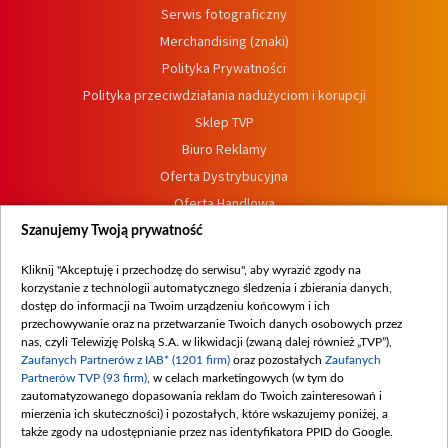
Serwis fotograficzny
Merchandising (znaki)
Polityka Prywatności
Polityka przeciwdziałania nadużyciom i korupcji
Sklep TVP
Biuro Reklamy
Oferta Dystrybucyjna
Oferta Handlowa
Dostępność
Szanujemy Twoją prywatność
Moje zgody
Kliknij "Akceptuję i przechodzę do serwisu", aby wyrazić zgody na
Procedura zgłoszeń wewnętrznych
korzystanie z technologii automatycznego śledzenia i zbierania danych,
dostęp do informacji na Twoim urządzeniu końcowym i ich
przechowywanie oraz na przetwarzanie Twoich danych osobowych przez
nas, czyli Telewizję Polską S.A. w likwidacji (zwaną dalej również „TVP”),
Zaufanych Partnerów z IAB* (1201 firm)
oraz pozostałych
Zaufanych
Partnerów TVP (93 firm)
, w celach marketingowych (w tym do
zautomatyzowanego dopasowania reklam do Twoich zainteresowań i
mierzenia ich skuteczności) i pozostałych, które wskazujemy poniżej, a
także zgody na udostępnianie przez nas identyfikatora PPID do Google.