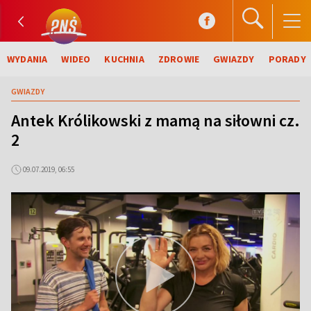
WYDANIA
WIDEO
KUCHNIA
ZDROWIE
GWIAZDY
PORADY
GWIAZDY
Antek Królikowski z mamą na siłowni cz.
2
09.07.2019, 06:55