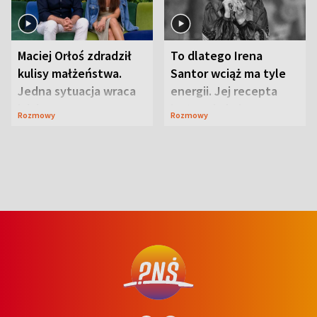
Maciej Orłoś zdradził
To dlatego Irena
kulisy małżeństwa.
Santor wciąż ma tyle
Jedna sytuacja wraca
energii. Jej recepta
jak bumerang
jest zaskakująco
Rozmowy
Rozmowy
prosta