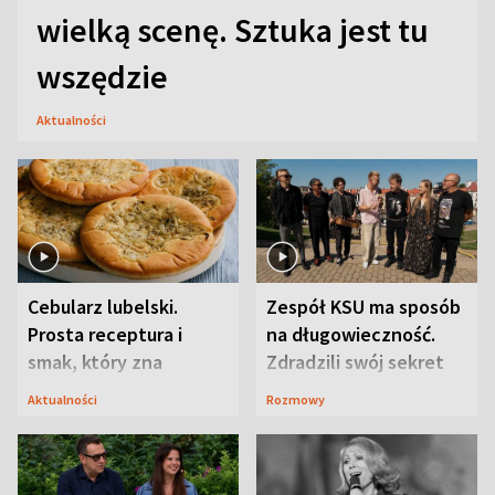
wielką scenę. Sztuka jest tu
wszędzie
Aktualności
Cebularz lubelski.
Zespół KSU ma sposób
Prosta receptura i
na długowieczność.
smak, który zna
Zdradzili swój sekret
Lubelszczyzna
Aktualności
Rozmowy