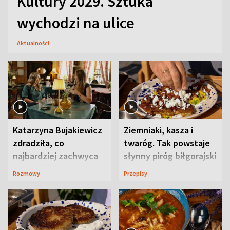
Kultury 2029. Sztuka
wychodzi na ulice
Aktualności
Katarzyna Bujakiewicz
Ziemniaki, kasza i
zdradziła, co
twaróg. Tak powstaje
najbardziej zachwyca
słynny piróg biłgorajski
ją w Lublinie
Rozmowy
Przepisy