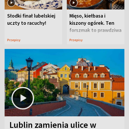
Słodki finał lubelskiej
Mięso, kiełbasa i
uczty to racuchy!
kiszony ogórek. Ten
forszmak to prawdziwa
uczta
Przepisy
Przepisy
Lublin zamienia ulice w