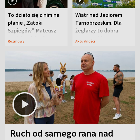
To działo się z nim na
Wiatr nad Jeziorem
planie „Zatoki
Tarnobrzeskim. Dla
Szpiegów”. Mateusz
żeglarzy to dobra
Janicki odsłonił
wiadomość
Rozmowy
Aktualności
aktorski sekret
Ruch od samego rana nad