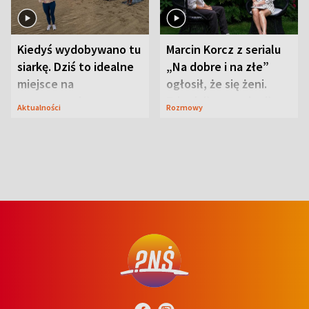
Kiedyś wydobywano tu
Marcin Korcz z serialu
siarkę. Dziś to idealne
„Na dobre i na złe”
miejsce na
ogłosił, że się żeni.
wypoczynek
Zdradził, co zmienił
Aktualności
Rozmowy
syn