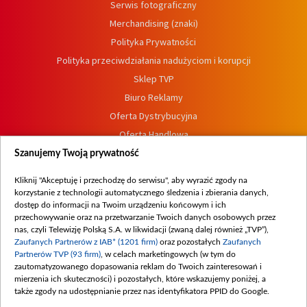
Serwis fotograficzny
Merchandising (znaki)
Polityka Prywatności
Polityka przeciwdziałania nadużyciom i korupcji
Sklep TVP
Biuro Reklamy
Oferta Dystrybucyjna
Oferta Handlowa
Dostępność
Szanujemy Twoją prywatność
Moje zgody
Kliknij "Akceptuję i przechodzę do serwisu", aby wyrazić zgody na
Procedura zgłoszeń wewnętrznych
korzystanie z technologii automatycznego śledzenia i zbierania danych,
dostęp do informacji na Twoim urządzeniu końcowym i ich
przechowywanie oraz na przetwarzanie Twoich danych osobowych przez
nas, czyli Telewizję Polską S.A. w likwidacji (zwaną dalej również „TVP”),
Zaufanych Partnerów z IAB* (1201 firm)
oraz pozostałych
Zaufanych
Partnerów TVP (93 firm)
, w celach marketingowych (w tym do
zautomatyzowanego dopasowania reklam do Twoich zainteresowań i
mierzenia ich skuteczności) i pozostałych, które wskazujemy poniżej, a
także zgody na udostępnianie przez nas identyfikatora PPID do Google.