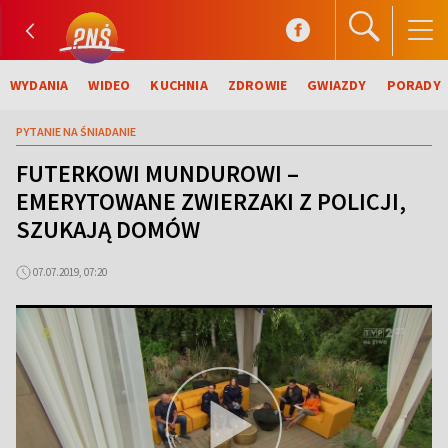
WYDANIA
WIDEO
KUCHNIA
ZDROWIE
GWIAZDY
PORADY
PYTANIE NA ŚNIADANIE
FUTERKOWI MUNDUROWI –
EMERYTOWANE ZWIERZAKI Z POLICJI,
SZUKAJĄ DOMÓW
07.07.2019, 07:20