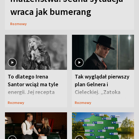
wraca jak bumerang
Rozmowy
To dlatego Irena
Tak wyglądał pierwszy
Santor wciąż ma tyle
plan Gelnera i
energii. Jej recepta
Cieleckiej. „Zatoka
jest zaskakująco
szpiegów” od razu ich
Rozmowy
Rozmowy
prosta
zaskoczyła