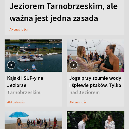
Jeziorem Tarnobrzeskim, ale
ważna jest jedna zasada
Aktualności
Kajaki i SUP-y na
Joga przy szumie wody
Jeziorze
i śpiewie ptaków. Tylko
Tarnobrzeskim.
nad Jeziorem
Przyrodnicy zwracają
Tarnobrzeskim
Aktualności
Aktualności
uwagę na coś jeszcze