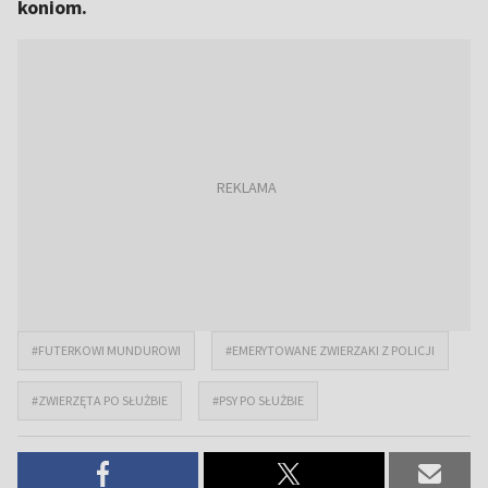
koniom.
#FUTERKOWI MUNDUROWI
#EMERYTOWANE ZWIERZAKI Z POLICJI
#ZWIERZĘTA PO SŁUŻBIE
#PSY PO SŁUŻBIE