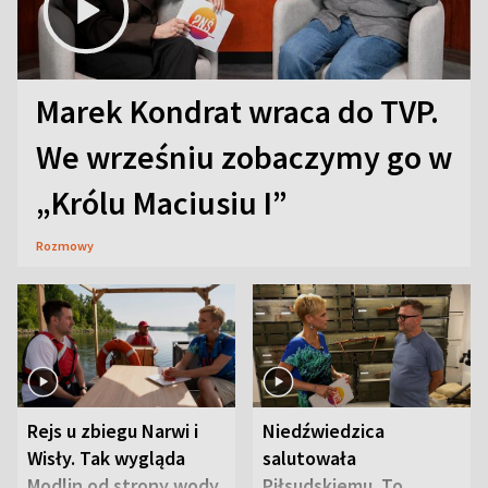
Marek Kondrat wraca do TVP.
We wrześniu zobaczymy go w
„Królu Maciusiu I”
Rozmowy
Rejs u zbiegu Narwi i
Niedźwiedzica
Wisły. Tak wygląda
salutowała
Modlin od strony wody
Piłsudskiemu. To