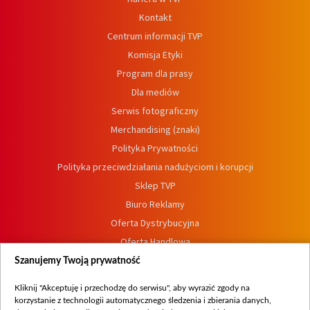
Kontakt
Centrum informacji TVP
Komisja Etyki
Program dla prasy
Dla mediów
Serwis fotograficzny
Merchandising (znaki)
Polityka Prywatności
Polityka przeciwdziałania nadużyciom i korupcji
Sklep TVP
Biuro Reklamy
Oferta Dystrybucyjna
Oferta Handlowa
Dostępność
Szanujemy Twoją prywatność
Moje zgody
Kliknij "Akceptuję i przechodzę do serwisu", aby wyrazić zgody na
Procedura zgłoszeń wewnętrznych
korzystanie z technologii automatycznego śledzenia i zbierania danych,