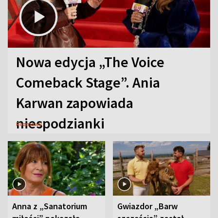
Nowa edycja „The Voice
Comeback Stage”. Ania
Karwan zapowiada
niespodzianki
Rozmowy
Anna z „Sanatorium
Gwiazdor „Barw