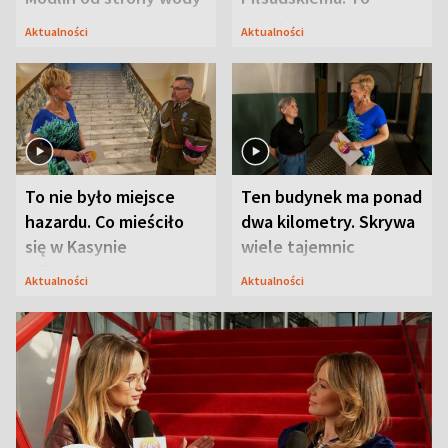
niejedyna tajemnica
Aktualności
Aktualności
Modlina
To nie było miejsce
Ten budynek ma ponad
hazardu. Co mieściło
dwa kilometry. Skrywa
się w Kasynie
wiele tajemnic
Oficerskim?
Aktualności
Aktualności