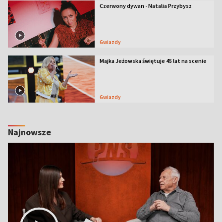
Czerwony dywan - Natalia Przybysz
Gwiazdy
Majka Jeżowska świętuje 45 lat na scenie
Gwiazdy
Najnowsze