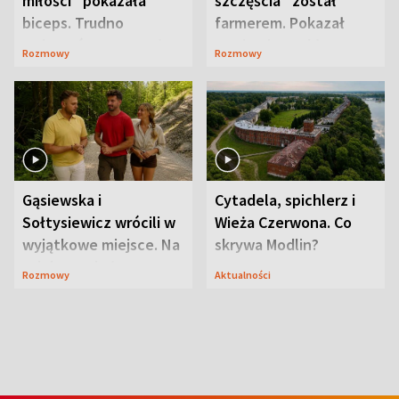
miłości” pokazała
szczęścia” został
biceps. Trudno
farmerem. Pokazał
uwierzyć, co przeszła
swoje niezwykłe
Rozmowy
Rozmowy
wcześniej
ranczo
Gąsiewska i
Cytadela, spichlerz i
Sołtysiewicz wrócili w
Wieża Czerwona. Co
wyjątkowe miejsce. Na
skrywa Modlin?
szlaku czekał
Rozmowy
Aktualności
niedźwiedź